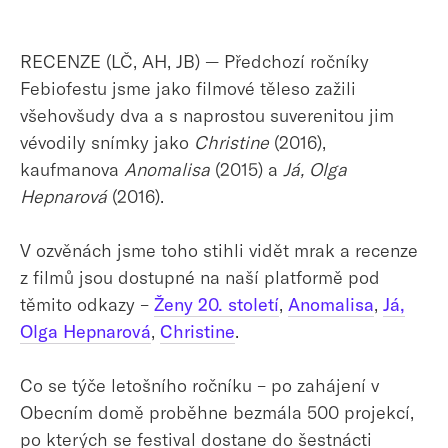
RECENZE (LČ, AH, JB) — Předchozí ročníky
Febiofestu jsme jako filmové těleso zažili
všehovšudy dva a s naprostou suverenitou jim
vévodily snímky jako
Christine
(2016),
kaufmanova
Anomalisa
(2015) a
Já, Olga
Hepnarová
(2016).
V ozvěnách jsme toho stihli vidět mrak a recenze
z filmů jsou dostupné na naší platformě pod
těmito odkazy –
Ženy 20. století
,
Anomalisa
,
Já,
Olga Hepnarová
,
Christine
.
Co se týče letošního ročníku – po zahájení v
Obecním domě proběhne bezmála 500 projekcí,
po kterých se festival dostane do šestnácti