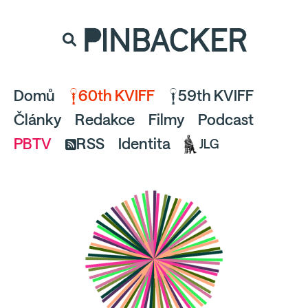
souhlaste
proto prosím s analytickými cookies
PINBACKER
a pusťte se do čtení.
Domů
60th KVIFF
59th KVIFF
Články
Redakce
Filmy
Podcast
PBTV
RSS
Identita
JLG