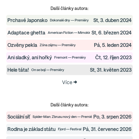
Další články autora:
Prchavé Japonsko
St, 3. duben 2024
Dokonalé dny — Premiéry
Adaptace ghetta
St, 6. březen 2024
American Fiction — Mimokino
Ozvěny pekla
Pá, 5. leden 2024
Zóna zájmu — Premiéry
Ani sladký, ani hořký
Čt, 12. říjen 2023
Fremont — Premiéry
Hele táta!
St, 31. květen 2023
On se bojí — Premiéry
Více
Další články autora:
Sociální síť
Po, 3. srpen 2026
Spider-Man: Zbrusu nový den — Premiéry
Rodina je základ státu
Pá, 31. červenec 2026
Fjord — Festivaly