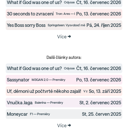
What if God was one of us?
Čt, 16. červenec 2026
Odyssea — Premiéry
30 seconds to zvracení
Po, 13. červenec 2026
Tron: Ares — Premiéry
Yes Boss sorry Boss
Pá, 24. říjen 2025
Springsteen: Vysvoboď mě z neznáma — Premiéry
Více
Další články autora:
What if God was one of us?
Čt, 16. červenec 2026
Odyssea — Premiéry
Sassynator
Po, 13. červenec 2026
M3GAN 2.0 — Premiéry
Uf, démoni už počtvrté někoho zajali!
So, 13. září 2025
V zajetí démonů 4: Poslední ritu
Vnučka Jaga
St, 2. červenec 2025
Balerína — Premiéry
Moneycar
St, 25. červen 2025
F1 — Premiéry
Více