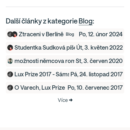
Další články z kategorie
Blog
:
Ztraceni v Berlíně
Po, 12. únor 2024
Blog
Studentka Sudková píše o stavu letošního Ber
Út, 3. květen 2022
možnosti němcova románu
St, 3. červen 2020
Blog
Lux Prize 2017 - Sámská krev skóruje
Pá, 24. listopad 2017
Blog
O Varech, Lux Prize a tak...
Po, 10. červenec 2017
Blog
Více