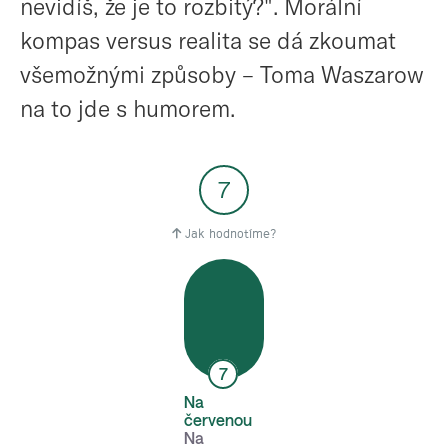
nevidíš, že je to rozbitý?". Morální
kompas versus realita se dá zkoumat
všemožnými způsoby – Toma Waszarow
na to jde s humorem.
7
Jak hodnotíme?
7
Na
červenou
Na