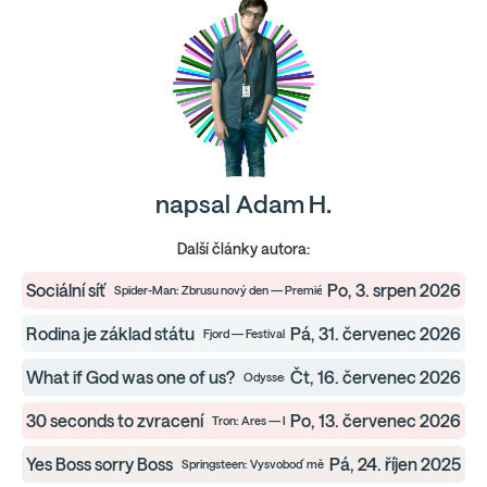
napsal Adam H.
Další články autora:
Sociální síť
Po, 3. srpen 2026
Spider-Man: Zbrusu nový den — Premiéry
Rodina je základ státu
Pá, 31. červenec 2026
Fjord — Festivaly
What if God was one of us?
Čt, 16. červenec 2026
Odyssea — Premiéry
30 seconds to zvracení
Po, 13. červenec 2026
Tron: Ares — Premiéry
Yes Boss sorry Boss
Pá, 24. říjen 2025
Springsteen: Vysvoboď mě z neznáma — Premiéry