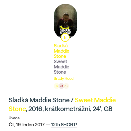
6
Sladká
Maddie
Stone
Sweet
Maddie
Stone
Brady Hood
6
74
7.5
Sladká Maddie Stone /
Sweet Maddie
Stone
, 2016, krátkometrážní, 24', GB
Uvede
Čt, 19. leden 2017 —
12th SHORT!