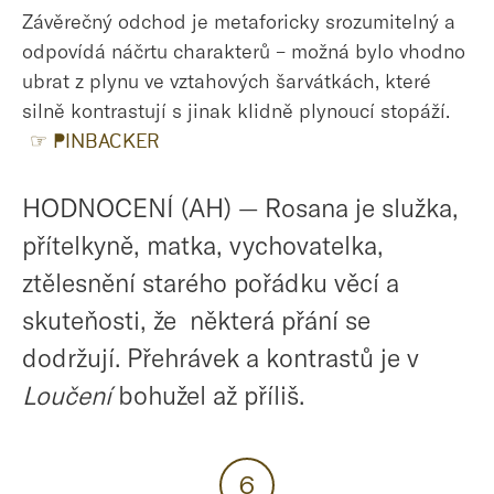
Závěrečný odchod je metaforicky srozumitelný a
odpovídá náčrtu charakterů – možná bylo vhodno
ubrat z plynu ve vztahových šarvátkách, které
silně kontrastují s jinak klidně plynoucí stopáží.
☞ PINBACKER
HODNOCENÍ (AH) — Rosana je služka,
přítelkyně, matka, vychovatelka,
ztělesnění starého pořádku věcí a
skuteňosti, že některá přání se
dodržují. Přehrávek a kontrastů je v
Loučení
bohužel až příliš.
6