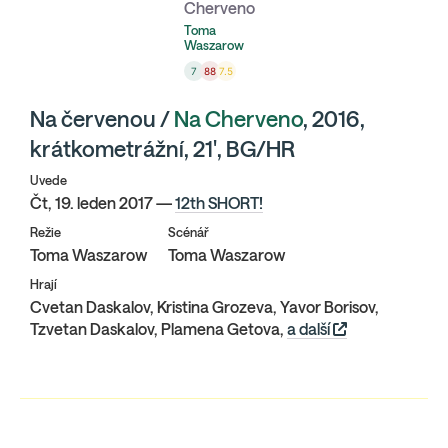
Cherveno
Toma
Waszarow
7
88
7.5
Na červenou /
Na Cherveno
, 2016,
krátkometrážní, 21', BG/HR
Uvede
Čt, 19. leden 2017 —
12th SHORT!
Režie
Scénář
Toma Waszarow
Toma Waszarow
Hrají
Cvetan Daskalov, Kristina Grozeva, Yavor Borisov,
Tzvetan Daskalov, Plamena Getova,
a další