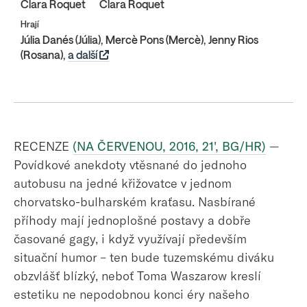
Clara Roquet
Clara Roquet
Hrají
Júlia Danés (Júlia), Mercè Pons (Mercè), Jenny Rios
(Rosana),
a další
RECENZE
(NA ČERVENOU, 2016, 21', BG/HR)
—
Povídkové anekdoty vtěsnané do jednoho
autobusu na jedné křižovatce v jednom
chorvatsko-bulharském kraťasu. Nasbírané
příhody mají jednoplošné postavy a dobře
časované gagy, i když využívají především
situační humor – ten bude tuzemskému diváku
obzvlášť blízký, neboť Toma Waszarow kreslí
estetiku ne nepodobnou konci éry našeho