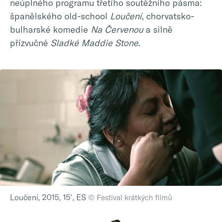
neúplného programu třetího soutěžního pásma:
španělského old-school
Loučení
, chorvatsko-
bulharské komedie
Na Červenou
a silně
přízvučné
Sladké Maddie Stone
.
Loučení, 2015, 15', ES
© Festival krátkých filmů