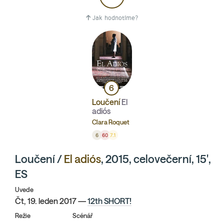
Jak hodnotíme?
6
Loučení
El
adiós
Clara Roquet
6
60
7.1
Loučení /
El adiós
, 2015, celovečerní, 15',
ES
Uvede
Čt, 19. leden 2017 —
12th SHORT!
Režie
Scénář