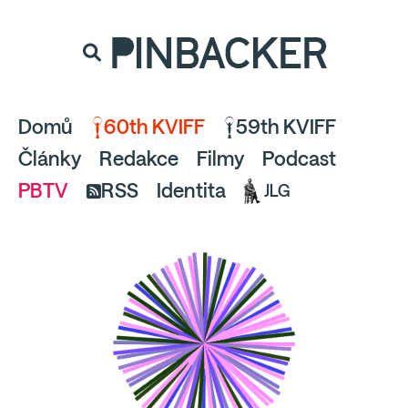
souhlaste
proto prosím s analytickými cookies
PINBACKER
a pusťte se do čtení.
Domů
60th KVIFF
59th KVIFF
Články
Redakce
Filmy
Podcast
PBTV
RSS
Identita
JLG