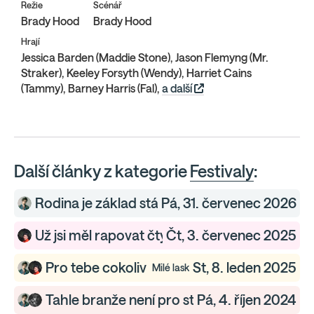
Režie
Scénář
Brady Hood
Brady Hood
Hrají
Jessica Barden (Maddie Stone), Jason Flemyng (Mr.
Straker), Keeley Forsyth (Wendy), Harriet Cains
(Tammy), Barney Harris (Fal),
a další
Další články z kategorie
Festivaly
:
Rodina je základ státu
Pá, 31. červenec 2026
Fjord — Festivaly
Už jsi měl rapovat čtyři minuty, ty Ire
Čt, 3. červenec 2025
Kneecap — 
Pro tebe cokoliv
St, 8. leden 2025
Milé laskavosti — Festivaly
Tahle branže není pro starý
Pá, 4. říjen 2024
Substance — Festiva