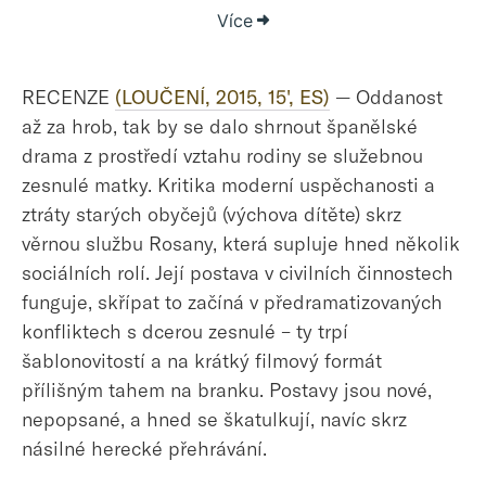
Více
RECENZE
(LOUČENÍ, 2015, 15', ES)
— Oddanost
až za hrob, tak by se dalo shrnout španělské
drama z prostředí vztahu rodiny se služebnou
zesnulé matky. Kritika moderní uspěchanosti a
ztráty starých obyčejů (výchova dítěte) skrz
věrnou službu Rosany, která supluje hned několik
sociálních rolí. Její postava v civilních činnostech
funguje, skřípat to začíná v předramatizovaných
konfliktech s dcerou zesnulé – ty trpí
šablonovitostí a na krátký filmový formát
přílišným tahem na branku. Postavy jsou nové,
nepopsané, a hned se škatulkují, navíc skrz
násilné herecké přehrávání.