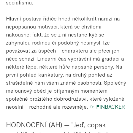
socialismu.
Hlavní postava řidiče hned několikrát narazí na
nepopsanou motivaci, která se chvílemi
nakousne; fakt, že se z ní nestane kýč se
zahynulou rodinou či podobný nesmysl, lze
považovat za úspěch – charakteru ale přeci jen
něco schází. Lineární čas vyprávění má gradaci a
některé lépe, některé hůře napsané persóny. Na
první pohled karikatury, na druhý pohled až
strašidelně nám všem známé osobnosti. Společný
melounový oběd je příjemným momentem
společně prožitého dobrodružství, které vyloženě
neoslní – rozhodně ale rozesměje.
☞ PINBACKER
HODNOCENÍ (AH) — "Jeď, copak