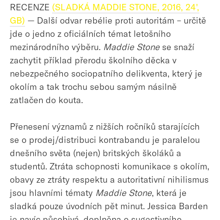
RECENZE
(SLADKÁ MADDIE STONE, 2016, 24',
GB)
— Další odvar rebélie proti autoritám – určitě
jde o jedno z oficiálních témat letošního
mezinárodního výběru.
Maddie Stone
se snaží
zachytit příklad přerodu školního děcka v
nebezpečného sociopatního delikventa, který je
okolím a tak trochu sebou samým násilně
zatlačen do kouta.
Přenesení významů z nižších ročníků starajících
se o prodej/distribuci kontrabandu je paralelou
dnešního světa (nejen) britských školáků a
studentů. Ztráta schopnosti komunikace s okolím,
obavy ze ztráty respektu a autoritativní nihilismus
jsou hlavními tématy
Maddie Stone
, která je
sladká pouze úvodních pět minut. Jessica Barden
je navíc působivá, doplněna o sugestivního