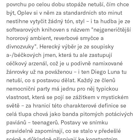
povrchu po celou dobu stopáže netuší, čím chce
být, Oplev si v něm za standardních sto minut
nestihne vytyčit žádný tón, styl – i ta hudba je ze
softwarových knihoven s názvem "nejgeneričtější
hororový ambient, reverbové smyčce a
divnozvuky". Herecký výběr je ze soupisky
a-/béčkových jmen, která tu ale zastupují
céčkový arzenál, což je u podivně namixované
žánrovky už na pováženou – i ten Diego Luna tu
netuší, co s postavou dělat. Každý ze členů
nemocniční party má jednu pro něj typickou
vlastnost, která se pojí se zážitkem v mystickém
světě – za hranicí této charakterové definice se
celá tlupa chová jako banda pitomých potácivých
paviánů – teenagerů. Postavy ve snímku
pravidelně zapomínají, co se stalo v předešlé
scéně a důkladně přispívají ke konstantním