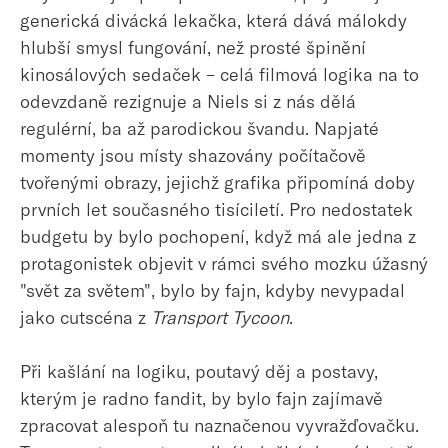
generická divácká lekačka, která dává málokdy
hlubší smysl fungování, než prosté špinění
kinosálových sedaček – celá filmová logika na to
odevzdaně rezignuje a Niels si z nás dělá
regulérní, ba až parodickou švandu. Napjaté
momenty jsou místy shazovány počítačově
tvořenými obrazy, jejichž grafika připomíná doby
prvních let současného tisíciletí. Pro nedostatek
budgetu by bylo pochopení, když má ale jedna z
protagonistek objevit v rámci svého mozku úžasný
"svět za světem", bylo by fajn, kdyby nevypadal
jako cutscéna z
Transport Tycoon
.
Při kašlání na logiku, poutavý děj a postavy,
kterým je radno fandit, by bylo fajn zajímavě
zpracovat alespoň tu naznačenou vyvražďovačku.