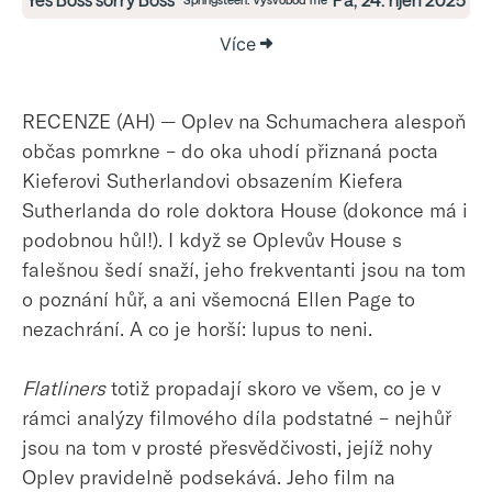
Více
RECENZE (AH) — Oplev na Schumachera alespoň
občas pomrkne – do oka uhodí přiznaná pocta
Kieferovi Sutherlandovi obsazením Kiefera
Sutherlanda do role doktora House (dokonce má i
podobnou hůl!). I když se Oplevův House s
falešnou šedí snaží, jeho frekventanti jsou na tom
o poznání hůř, a ani všemocná Ellen Page to
nezachrání. A co je horší: lupus to neni.
Flatliners
totiž propadají skoro ve všem, co je v
rámci analýzy filmového díla podstatné – nejhůř
jsou na tom v prosté přesvědčivosti, jejíž nohy
Oplev pravidelně podsekává. Jeho film na