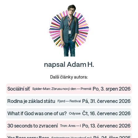
napsal Adam H.
Další články autora:
Sociální síť
Po, 3. srpen 2026
Spider-Man: Zbrusu nový den — Premiéry
Rodina je základ státu
Pá, 31. červenec 2026
Fjord — Festivaly
What if God was one of us?
Čt, 16. červenec 2026
Odyssea — Premiéry
30 seconds to zvracení
Po, 13. červenec 2026
Tron: Ares — Premiéry
Yes Boss sorry Boss
Pá, 24. říjen 2025
Springsteen: Vysvoboď mě z neznáma — Premiéry