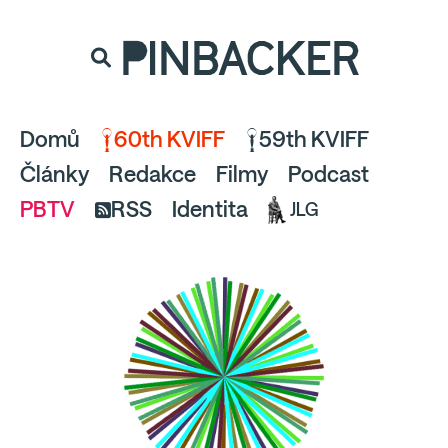
souhlaste
proto prosím s analytickými cookies
PINBACKER
a pusťte se do čtení.
Domů
60th KVIFF
59th KVIFF
Články
Redakce
Filmy
Podcast
PBTV
RSS
Identita
JLG