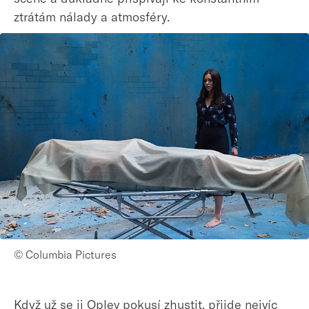
ztrátám nálady a atmosféry.
© Columbia Pictures
Když už se ji Oplev pokusí zhustit, přijde nejvíc