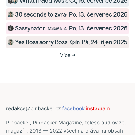
What if God was one of us?
Čt, 16. červenec 2026
Odyssea — Premiéry
30 seconds to zvracení
Po, 13. červenec 2026
Tron: Ares — Premiéry
Sassynator
Po, 13. červenec 2026
M3GAN 2.0 — Premiéry
Yes Boss sorry Boss
Pá, 24. říjen 2025
Springsteen: Vysvoboď mě z nez
Více
redakce@pinbacker.cz
facebook
instagram
Pinbacker, Pinbacker Magazine, těleso audiovize,
magazín, 2013 — 2022 všechna práva na obsah