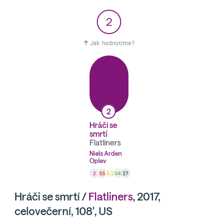
2
Jak hodnotíme?
2
Hráči se
smrtí
Flatliners
Niels Arden
Oplev
2
55
5.2
04
27
Hráči se smrtí /
Flatliners
, 2017,
celovečerní, 108', US