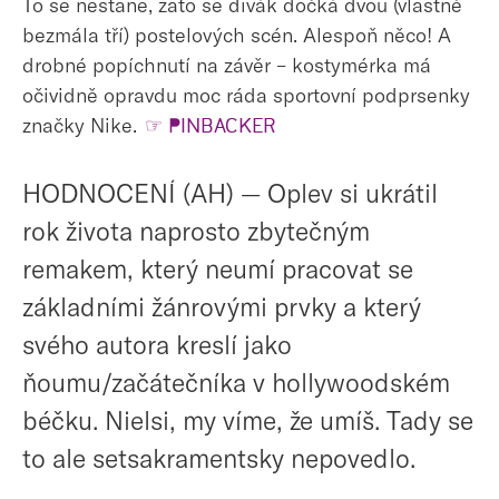
To se nestane, zato se divák dočká dvou (vlastně
bezmála tří) postelových scén. Alespoň něco! A
drobné popíchnutí na závěr – kostymérka má
očividně opravdu moc ráda sportovní podprsenky
značky Nike.
☞ PINBACKER
HODNOCENÍ (AH) — Oplev si ukrátil
rok života naprosto zbytečným
remakem, který neumí pracovat se
základními žánrovými prvky a který
svého autora kreslí jako
ňoumu/začátečníka v hollywoodském
béčku. Nielsi, my víme, že umíš. Tady se
to ale setsakramentsky nepovedlo.