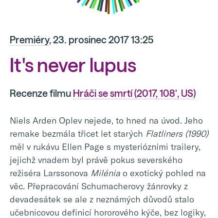
Premiéry
, 23. prosinec 2017 13:25
It's never lupus
Recenze filmu
Hráči se smrtí (2017, 108', US)
Niels Arden Oplev nejede, to hned na úvod. Jeho
remake bezmála třicet let starých
Flatliners (1990)
měl v rukávu Ellen Page s mysteriózními trailery,
jejichž vnadem byl právě pokus severského
režiséra Larssonova
Milénia
o exotický pohled na
věc. Přepracování Schumacherovy žánrovky z
devadesátek se ale z neznámých důvodů stalo
učebnicovou definicí hororového kýče, bez logiky,