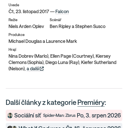
Uvede
Čt, 23. listopad 2017 —
Falcon
Režie
Scénář
Niels Arden Oplev
Ben Ripley a Stephen Susco
Produkce
Michael Douglas a Laurence Mark
Hrají
Nina Dobrev (Marlo), Ellen Page (Courtney), Kiersey
Clemons (Sophia), Diego Luna (Ray), Kiefer Sutherland
(Nelson),
a další
Další články z kategorie
Premiéry
:
Sociální síť
Po, 3. srpen 2026
Spider-Man: Zbrusu nový den — Premiéry