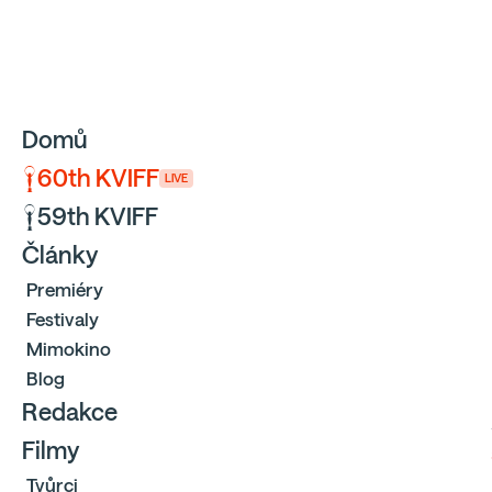
Sbíráme počty návštěvníků webu přes Google a Cloudfl
Domů
60th KVIFF
LIVE
59th KVIFF
Články
Premiéry
Festivaly
Mimokino
Blog
Redakce
Filmy
Tvůrci