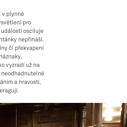
í v plynně
ysvětlení pro
 událostí osciluje
ntánky nepřináší.
ny či překvapení
 náznaky,
o vyzradí už na
ve neodhadnutelné
váním a hravostí,
eragují.