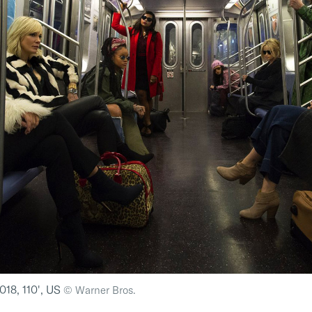
2018, 110', US
© Warner Bros.