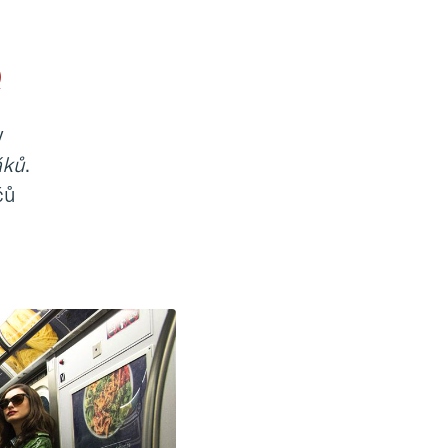
)
v
áků
.
čů