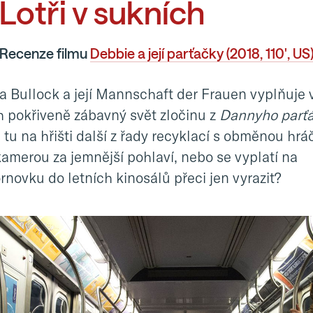
Lotři v sukních
Recenze filmu
Debbie a její parťačky (2018, 110', US
a Bullock a její Mannschaft der Frauen vyplňuje 
h pokřiveně zábavný svět zločinu z
Dannyho parť
u na hřišti další z řady recyklací s obměnou hrá
amerou za jemnější pohlaví, nebo se vyplatí na
novku do letních kinosálů přeci jen vyrazit?