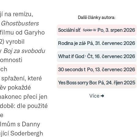
í na remízu,
Další články autora:
h
Ghostbusters
Sociální síť
Po, 3. srpen 2026
 filmu od Garyho
Spider-Man: Zbrusu nový den — Pre
) vyrobil
Rodina je základ státu
Pá, 31. červenec 2026
Fjord — Festivaly
y
Boj za svobodu
What if God was one of us?
Čt, 16. červenec 2026
Odyssea — 
ítomnosti
ich
30 seconds to zvracení
Po, 13. červenec 2026
Tron: Ares — Pre
spřažení, které
Yes Boss sorry Boss
Pá, 24. říjen 2025
Springsteen: Vysvoboď
měv pokaždé
 nakonec přeci jen
Více
odobě: dle použité
se
filmům s Danny
jící Soderbergh