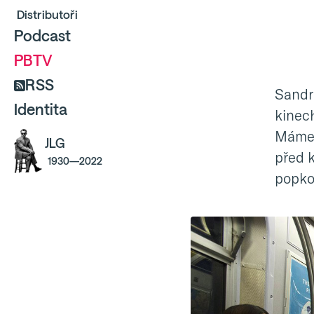
Distributoři
Podcast
PBTV
RSS
Sandr
Identita
kinec
Máme t
JLG
před k
1930—2022
popkor