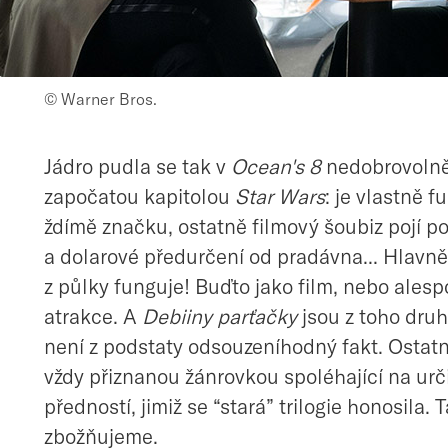
© Warner Bros.
Jádro pudla se tak v
Ocean's 8
nedobrovolně 
započatou kapitolou
Star Wars
: je vlastně 
ždímě značku, ostatně filmový šoubiz pojí p
a dolarové předurčení od pradávna... Hlavně
z půlky funguje! Buďto jako film, nebo ales
atrakce. A
Debiiny parťačky
jsou z toho dru
není z podstaty odsouzeníhodný fakt. Ostat
vždy přiznanou žánrovkou spoléhající na urč
předností, jimiž se “stará” trilogie honosila. 
zbožňujeme.