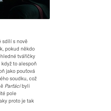
sdílí s nově
fuk, pokud někdo
ohledné tvářičky
 když to alespoň
poň jako pouťová
hého soudku, což
ně
Parťáci
byli
ité pole
Taky proto je tak