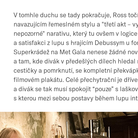
V tomhle duchu se tady pokračuje, Ross toč
navazujícím řemeslném stylu a "třetí akt – v
nepozorné" narativu, který tu ovšem v logice
a satisfakci z lupu s hrajícím Debussym u fo
Superkrádež na Met Gala nenese žádné novi
a tam, kde divák v předešlých dílech hledal
cestičky a pomrknutí, se kompletní překvápk
filmovém plakátu. Celé přechytrační je dří
a divák se tak musí spokojit “pouze” s laško
s kterou mezi sebou postavy během lupu int