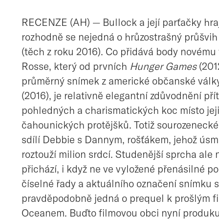
RECENZE (AH) — Bullock a její parťačky hraj
rozhodně se nejedná o hrůzostrašný průšvi
(těch z roku 2016). Co přidává body novému
Rosse, který od prvních
Hunger Games
(2012
průměrný snímek z americké občanské válk
(2016), je relativně elegantní zdůvodnění př
pohledných a charismatických koc místo jej
čahounických protějšků. Totiž sourozenecké 
sdílí Debbie s Dannym, rošťákem, jehož ús
roztouží milion srdcí. Studenější sprcha ale
přichází, i když ne ve vyložené přenásilné p
číselné řady a aktuálního označení snímku 
pravděpodobně jedná o prequel k prošlým 
Oceanem. Buďto filmovou obci nyní produku