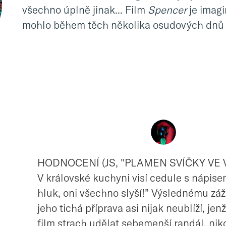
všechno úplně jinak... Film
Spencer
je imagi
mohlo během těch několika osudových dnů 
HODNOCENÍ (JS, "PLAMEN SVÍČKY VE
V královské kuchyni visí cedule s nápise
hluk, oni všechno slyší!” Výslednému záži
jeho tichá příprava asi nijak neublíží, je
film strach udělat sebemenší randál, nik