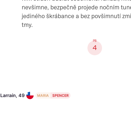
nevšimne, bezpečně projede nočním tun
jediného škrábance a bez povšimnutí zmi
tmy.
4
Larraín, 49
MARIA
SPENCER