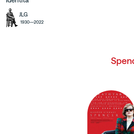
Identita
JLG
1930—2022
Spen