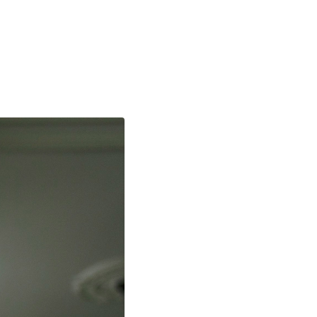
o prosím s analytickými cookies a pusťte se do čtení.