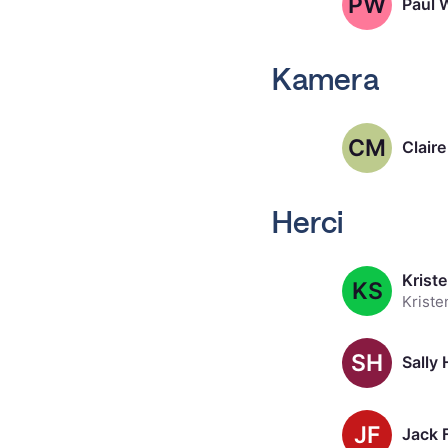
PW
Paul 
Kamera
CM
Clair
Herci
K
KS
SH
Sally
JF
Jack 