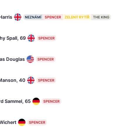
Harris
NEZNÁMÍ
SPENCER
ZELENÝ RYTÍŘ
THE KING
hy Spall, 69
SPENCER
as Douglas
SPENCER
Manson, 40
SPENCER
rd Sammel, 65
SPENCER
Wichert
SPENCER