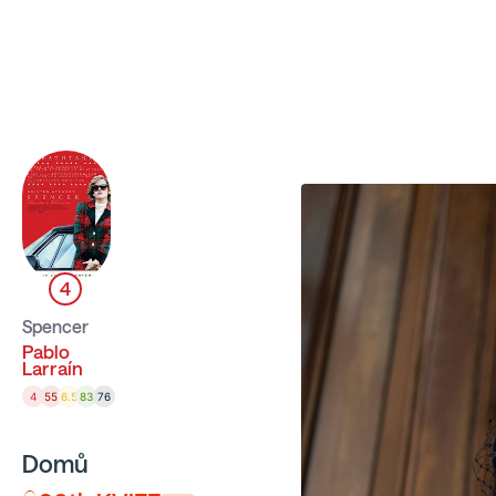
Sbíráme počty návštěvníků webu přes Google a Cloudfl
4
Spencer
Pablo
Larraín
4
55
6.5
83
76
Domů