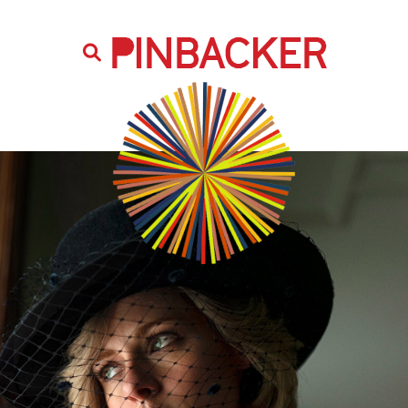
are. Našich čtenářů si nesmírně vážíme,
prot
PINBACKER