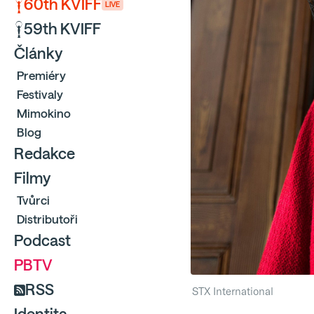
60th KVIFF
LIVE
59th KVIFF
Články
Premiéry
Festivaly
Mimokino
Blog
Redakce
Filmy
Tvůrci
Distributoři
Podcast
PBTV
RSS
STX International