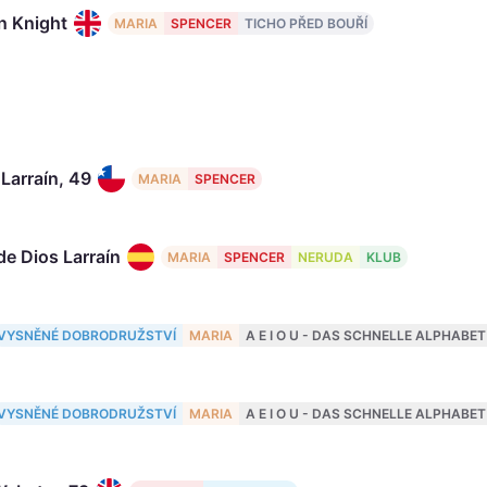
n Knight
MARIA
SPENCER
TICHO PŘED BOUŘÍ
Larraín, 49
MARIA
SPENCER
de Dios Larraín
MARIA
SPENCER
NERUDA
KLUB
 Dornbach, 48
VYSNĚNÉ DOBRODRUŽSTVÍ
MARIA
A E I O U - DAS SCHNELLE ALPHABET
e Jackowski
VYSNĚNÉ DOBRODRUŽSTVÍ
MARIA
A E I O U - DAS SCHNELLE ALPHABET