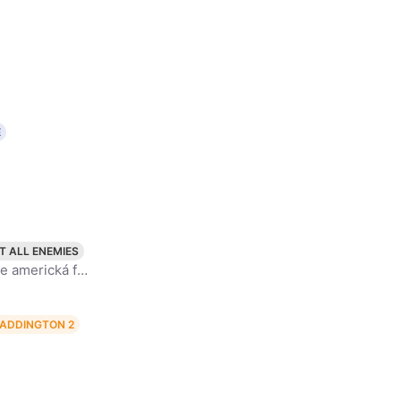
E
T ALL ENEMIES
Kristen Jaymes Stewartová (* 9. dubna 1990 Los Angeles, Kalifornie) je americká filmová a televizní herečka. Nejvíce se proslavila rolí Belly Swan ve filmové sérii Stmívání. Dále se objevila ve filmech
ADDINGTON 2