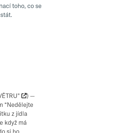
nací toho, co se
stát.
 VĚTRU"
) —
m “Nedělejte
tku z jídla
nže když má
do si ho