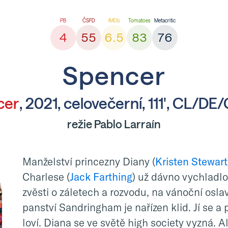
4
55
6.5
83
76
Spencer
cer
, 2021, celovečerní, 111', CL/D
režie Pablo Larraín
Manželství princezny Diany (
Kristen Stewart
Charlese (
Jack Farthing
) už dávno vychladlo
zvěsti o záletech a rozvodu, na vánoční osla
panství Sandringham je nařízen klid. Jí se a pop
loví. Diana se ve světě high society vyzná. 