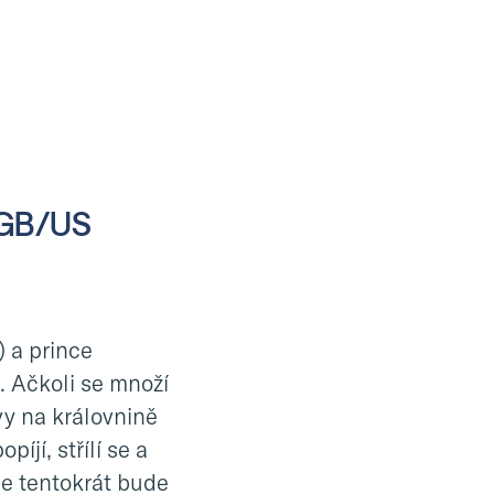
E/GB/US
) a prince
. Ačkoli se množí
vy na královnině
íjí, střílí se a
Ale tentokrát bude