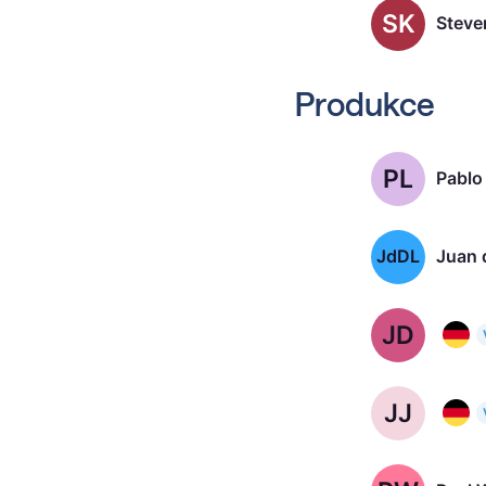
SK
Steve
Produkce
PL
Pablo 
JdDL
Juan 
JD
Jonas
JJ
Janin