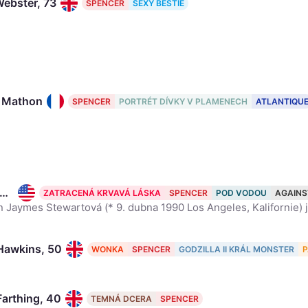
Webster, 73
SPENCER
SEXY BESTIE
e Mathon
SPENCER
PORTRÉT DÍVKY V PLAMENECH
ATLANTIQU
risten Stewart, 36
ZATRACENÁ KRVAVÁ LÁSKA
SPENCER
POD VODOU
AGAINS
 Hawkins, 50
WONKA
SPENCER
GODZILLA II KRÁL MONSTER
P
Farthing, 40
TEMNÁ DCERA
SPENCER