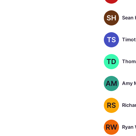
SH
Sean 
TS
Timot
TD
Thom
AM
Amy 
RS
Richa
RW
Ryan 