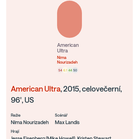
American
Ultra
Nima
Nourizadeh
54
6.1
44
50
American Ultra
, 2015, celovečerní,
96', US
Režie
Scénář
Nima Nourizadeh
Max Landis
Hrají
Jesse Eisenberg (Mike Howell), Kristen Stewart