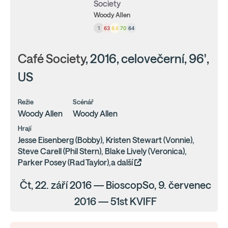
Society
Woody Allen
1
63
6.6
70
64
Café Society
, 2016, celovečerní, 96',
US
Režie
Scénář
Woody Allen
Woody Allen
Hrají
Jesse Eisenberg (Bobby), Kristen Stewart (Vonnie),
Steve Carell (Phil Stern), Blake Lively (Veronica),
Parker Posey (Rad Taylor),a další
Čt, 22. září 2016 — BioscopSo, 9. červenec
2016 — 51st KVIFF