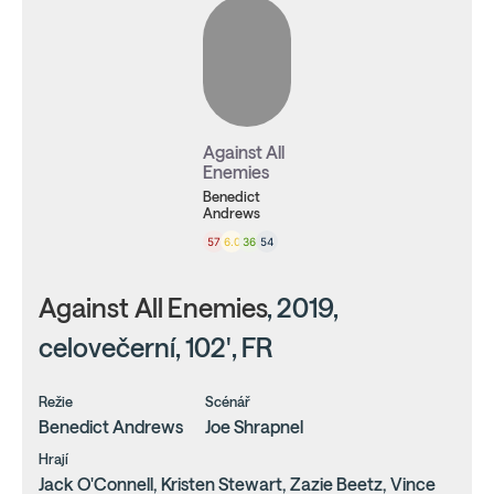
Against All
Enemies
Benedict
Andrews
57
6.0
36
54
Against All Enemies
, 2019,
celovečerní, 102', FR
Režie
Scénář
Benedict Andrews
Joe Shrapnel
Hrají
Jack O'Connell, Kristen Stewart, Zazie Beetz, Vince