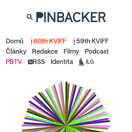
souhlaste
proto prosím s analytickými cookies
PINBACKER
a pusťte se do čtení.
Domů
60th KVIFF
59th KVIFF
Články
Redakce
Filmy
Podcast
PBTV
RSS
Identita
JLG