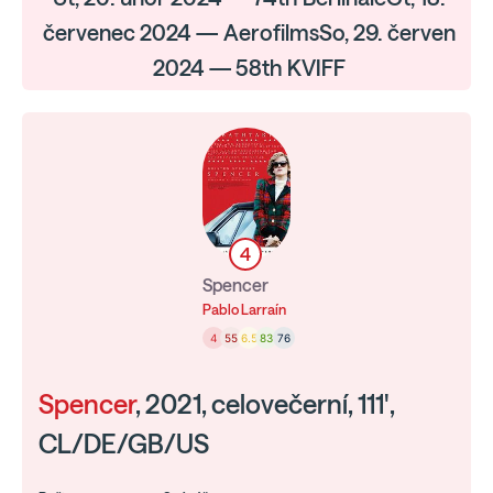
červenec 2024 — AerofilmsSo, 29. červen
2024 — 58th KVIFF
4
Spencer
Pablo Larraín
4
55
6.5
83
76
Spencer
, 2021, celovečerní, 111',
CL/DE/GB/US