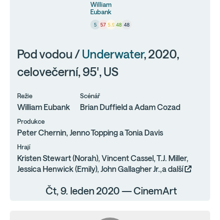
William
Eubank
5
57
5.9
48
48
Pod vodou /
Underwater
, 2020,
celovečerní, 95', US
Režie
Scénář
William Eubank
Brian Duffield a Adam Cozad
Produkce
Peter Chernin, Jenno Topping a Tonia Davis
Hrají
Kristen Stewart (Norah), Vincent Cassel, T.J. Miller,
Jessica Henwick (Emily), John Gallagher Jr.,a další
Čt, 9. leden 2020 — CinemArt