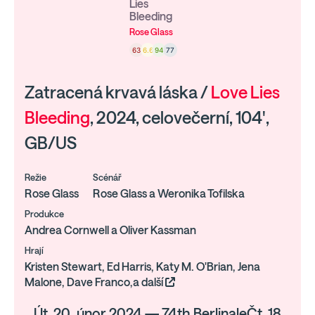
Lies
Bleeding
Rose Glass
63
6.6
94
77
Zatracená krvavá láska /
Love Lies
Bleeding
, 2024, celovečerní, 104',
GB/US
Režie
Scénář
Rose Glass
Rose Glass a Weronika Tofilska
Produkce
Andrea Cornwell a Oliver Kassman
Hrají
Kristen Stewart, Ed Harris, Katy M. O'Brian, Jena
Malone, Dave Franco,a další
Út, 20. únor 2024 — 74th BerlinaleČt, 18.