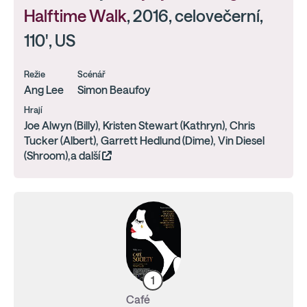
Halftime Walk
, 2016, celovečerní,
110', US
Režie
Scénář
Ang Lee
Simon Beaufoy
Hrají
Joe Alwyn (Billy), Kristen Stewart (Kathryn), Chris
Tucker (Albert), Garrett Hedlund (Dime), Vin Diesel
(Shroom),a další
1
Café