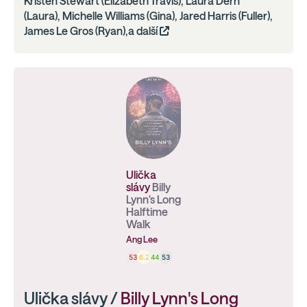
Kristen Stewart (Elizabeth Travis), Laura Dern
(Laura), Michelle Williams (Gina), Jared Harris (Fuller),
James Le Gros (Ryan),a další
Ulička
slávy
Billy
Lynn's Long
Halftime
Walk
Ang Lee
53
6.2
44
53
Ulička slávy /
Billy Lynn's Long