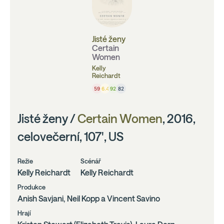
Jisté ženy
Certain
Women
Kelly
Reichardt
59
6.4
92
82
Jisté ženy /
Certain Women
, 2016,
celovečerní, 107', US
Režie
Scénář
Kelly Reichardt
Kelly Reichardt
Produkce
Anish Savjani, Neil Kopp a Vincent Savino
Hrají