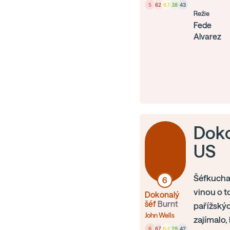
5
62
6.1
38
43
Režie
Fede
Alvarez
Doko
US
Šéfkuchař
6
vinou o t
Dokonalý
šéf
Burnt
pařížskýc
John Wells
zajímalo,
6
67
6.6
29
42