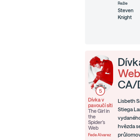
Režie
Steven
Knight
Dívka
Web
CA/
5
Dívka v
Lisbeth S
pavoučí síti
Stiega La
The Girl in
the
vydaného 
Spider's
hvězda se
Web
průlomov
Fede Alvarez