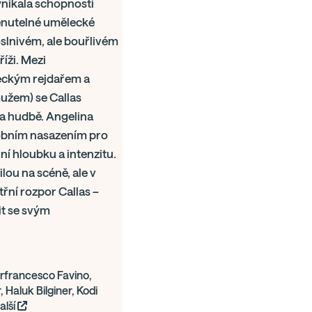
ynikala schopností
menutelné umělecké
oslnivém, ale bouřlivém
říži. Mezi
řeckým rejdařem a
užem) se Callas
la hudbě. Angelina
osobním nasazením pro
í hloubku a intenzitu.
lou na scéně, ale v
řní rozpor Callas –
it se svým
ierfrancesco Favino,
Haluk Bilginer, Kodi
alší