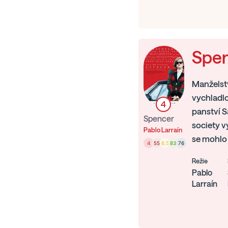
Spe
Manželstv
vychladlo
4
panství Sa
Spencer
society v
Pablo Larraín
se mohlo
4
55
6.5
83
76
Režie
Pablo
Larraín