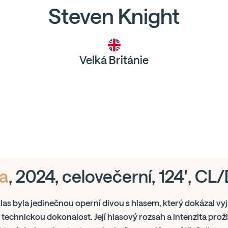
Steven Knight
Velká Británie
a
, 2024, celovečerní, 124', CL
las byla jedinečnou operní divou s hlasem, který dokázal vy
 technickou dokonalost. Její hlasový rozsah a intenzita proži