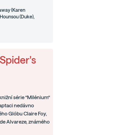
away (Karen
n Hounsou (Duke),
 Spider's
knižní série “Milénium“
adaptaci nedávno
ého Glóbu Claire Foy,
Fede Alvareze, známého