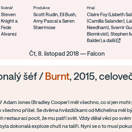
Scénář
Produkce
Hrají
Steven
Scott Rudin, Eli Bush,
Claire Foy (Lisbeth Sa
Knight a
Amy Pascal a Søren
(Camilla Salander), La
Fede
Stærmose
Needham), Sverrir Gu
Alvarez
Blomkvist), Stephen 
Balder),a další
Čt, 8. listopad 2018 — Falcon
nalý šéf /
Burnt
, 2015, celoveč
 Adam Jones (Bradley Cooper) měl všechno, co si jen mohl p
o všechno přišel. Se dvěma hvězdičkami od Michelina měl b
h restaurací pocit, že mu patří svět. Vždy dělal věci po svém
 byla dokonalá exploze chutí na talíři. Nyní se o to musí pokus