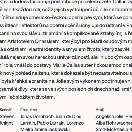
která dodnes fascinuje posluchače po celém světě. Callas v
ělesnit každou roli, což z jejích vystoupení učinilo nezapo
Příběh sleduje americko-řeckou operní pěvkyni, která se po 
 světlech reflektorů na operní scéně uchyluje do ústraní v Pa
ami na svou slávu, zklamání a komplikované vztahy (mj. s 
řem Aristotelem Onassisem, který byl pro Marii osudovým m
 s otázkami vlastní identity a smyslem života, který zasvěti
oslulá nejen svou hereckou univerzálností, ale i hlubokým 
 role, vnáší do postavy Marie Callas autentickou emocionáln
ak nový pohled na ženu, která dokázala být nezastavitelnou si
byla křehká a zranitelná. Jolie svým výkonem podtrhuje vnit
e osamělé divy, která se ve svých posledních dnech snaží smíř
m, leč složitým životem.
Scénář
Produkce
Hrají
Steven
Jonas Dornbach, Juan de Dios
Angelina Jolie, P
Knight
Larraín, Pablo Larraín, Lorenzo
Alba Rohrwacher, 
Mieli a Janine Jackowski
Smit-McPhee,a d