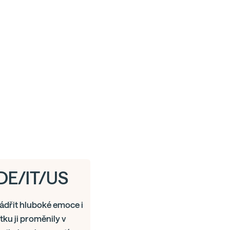
/DE/IT/US
jádřit hluboké emoce i
tku ji proměnily v