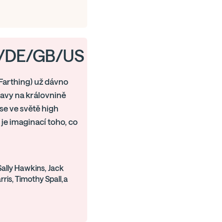
 CL/DE/GB/US
 Farthing) už dávno
lavy na královnině
a se ve světě high
 je imaginací toho, co
Sally Hawkins, Jack
rris, Timothy Spall,a