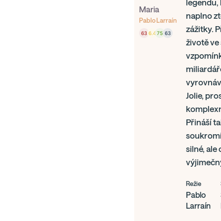
legendu, 
Maria
naplno zt
Pablo Larraín
zážitky. 
63
6.4
75
63
životě ve
vzpomínk
miliardá
vyrovnává
Jolie, pr
komplexní
Přináší t
soukromí 
silné, al
výjimečný
Režie
Pablo
Larraín