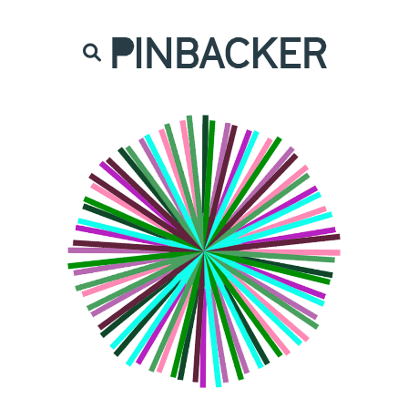
are. Našich čtenářů si nesmírně vážíme,
prot
PINBACKER