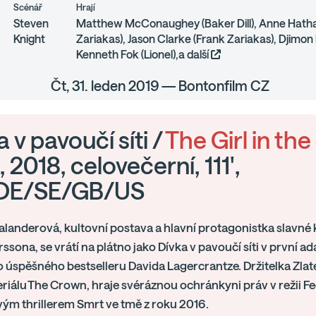
Scénář
Hrají
Steven
Matthew McConaughey (Baker Dill), Anne Hath
Knight
Zariakas), Jason Clarke (Frank Zariakas), Djimo
Kenneth Fok (Lionel),a další
Čt, 31. leden 2019 — Bontonfilm CZ
 v pavoučí síti /
The Girl in the
, 2018, celovečerní, 111',
DE/SE/GB/US
alanderová, kultovní postava a hlavní protagonistka slavné 
rssona, se vrátí na plátno jako Dívka v pavoučí síti v první 
úspěšného bestselleru Davida Lagercrantze. Držitelka Zlat
riálu The Crown, hraje svéráznou ochránkyni práv v režii 
ým thrillerem Smrt ve tmě z roku 2016.