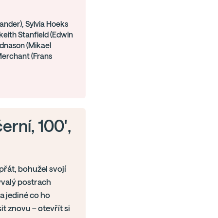
lander), Sylvia Hoeks
keith Stanfield (Edwin
dnason (Mikael
Merchant (Frans
erní, 100',
řát, bohužel svojí
ývalý postrach
 a jediné co ho
it znovu – otevřít si