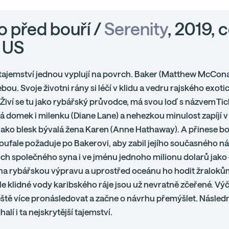
o před bouří /
Serenity
, 2019, 
, US
tajemství jednou vyplují na povrch. Baker (Matthew McCon
ebou. Svoje životni rány si léčí v klidu a vedru rajského exot
 Živí se tu jako rybářský průvodce, má svou loď s názvem Tic
á domek i milenku (Diane Lane) a nehezkou minulost zapíjí v 
jako blesk bývalá žena Karen (Anne Hathaway). A přinese bo
zoufale požaduje po Bakerovi, aby zabil jejího současného n
ich společného syna i ve jménu jednoho milionu dolarů jako
na rybářskou výpravu a uprostřed oceánu ho hodit žraloků
le klidné vody karibského ráje jsou už nevratně zčeřené. Výč
ště více pronásledovat a začne o návrhu přemýšlet. Následná
alí i ta nejskrytější tajemství.