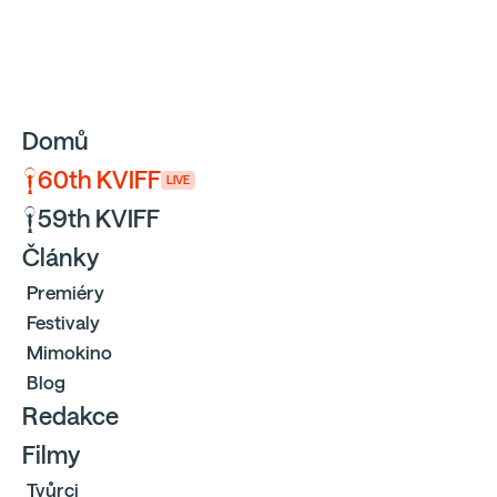
Sbíráme počty návštěvníků webu přes Google a Cloudfl
Domů
60th KVIFF
LIVE
59th KVIFF
Články
Premiéry
Festivaly
Mimokino
Blog
Redakce
Filmy
Tvůrci