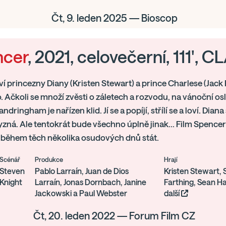
Čt, 9. leden 2025 — Bioscop
ncer
, 2021, celovečerní, 111',
í princezny Diany (Kristen Stewart) a prince Charlese (Jack
. Ačkoli se množí zvěsti o záletech a rozvodu, na vánoční os
ndringham je nařízen klid. Jí se a popíjí, střílí se a loví. Dian
yzná. Ale tentokrát bude všechno úplně jinak... Film Spencer
 během těch několika osudových dnů stát.
Scénář
Produkce
Hrají
Steven
Pablo Larraín, Juan de Dios
Kristen Stewart, 
Knight
Larraín, Jonas Dornbach, Janine
Farthing, Sean Ha
Jackowski a Paul Webster
další
Čt, 20. leden 2022 — Forum Film CZ