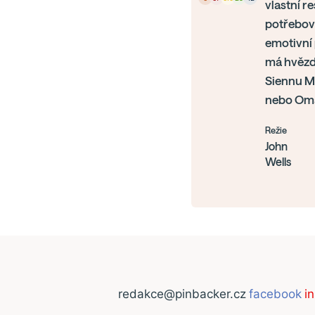
vlastní r
potřebova
emotivní 
má hvězd
Siennu Mi
nebo Oma
Režie
John
Wells
redakce@pinbacker.cz
facebook
i