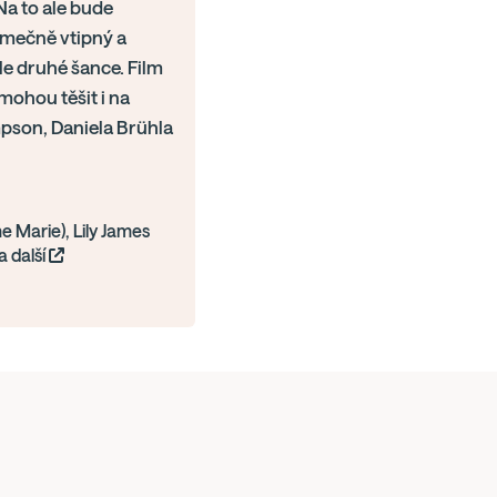
Na to ale bude
jimečně vtipný a
íle druhé šance. Film
ohou těšit i na
pson, Daniela Brühla
 Marie), Lily James
a další