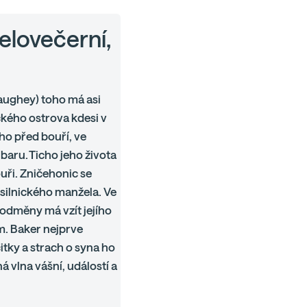
celovečerní,
aughey) toho má asi
ického ostrova kdesi v
ho před bouří, ve
baru. Ticho jeho života
uři. Zničehonic se
ásilnického manžela. Ve
 odměny má vzít jejího
m. Baker nejprve
itky a strach o syna ho
 vlna vášní, událostí a