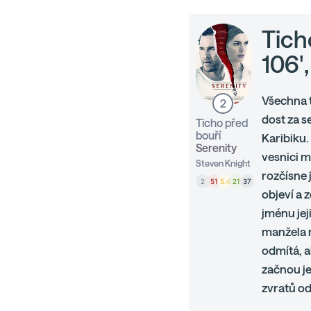
Tich
106'
Všechna 
2
dost za s
Ticho před
bouří
Karibiku.
Serenity
vesnici m
Steven Knight
rozčísne 
2
51
5.4
21
37
objeví a 
jménu jej
manžela 
odmítá, a
začnou je
zvratů odh