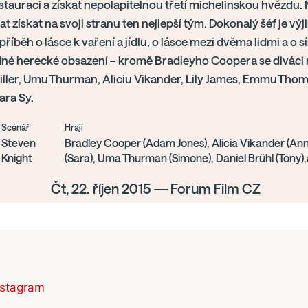
estauraci a získat nepolapitelnou třetí michelinskou hvězdu. 
t získat na svoji stranu ten nejlepší tým. Dokonalý šéf je vý
příběh o lásce k vaření a jídlu, o lásce mezi dvěma lidmi a o s
né herecké obsazení – kromě Bradleyho Coopera se diváci m
ller, Umu Thurman, Aliciu Vikander, Lily James, Emmu Thom
ra Sy.
Scénář
Hrají
Steven
Bradley Cooper (Adam Jones), Alicia Vikander (Anne
Knight
(Sara), Uma Thurman (Simone), Daniel Brühl (Tony),
Čt, 22. říjen 2015 — Forum Film CZ
nstagram