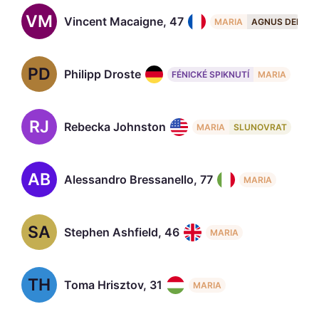
VM
Vincent Macaigne, 47
MARIA
AGNUS DEI
PD
Philipp Droste
FÉNICKÉ SPIKNUTÍ
MARIA
RJ
Rebecka Johnston
MARIA
SLUNOVRAT
AB
Alessandro Bressanello, 77
MARIA
SA
Stephen Ashfield, 46
MARIA
TH
Toma Hrisztov, 31
MARIA