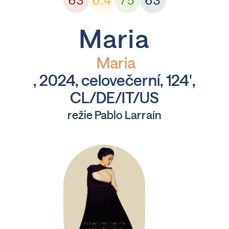
63
6.4
75
63
Maria
Maria
, 2024, celovečerní, 124',
CL/DE/IT/US
režie Pablo Larraín