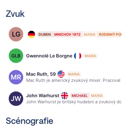
Zvuk
LG
Lars Ginzel
DUBEN
MNICHOV 1972
MARIA
RODINNÝ POKLA
GLB
Gwennolé Le Borgne
MARIA
Mac Ruth, 59
MARIA
MR
Mac Ruth je americký zvukový mixer. Pracoval na mnoha filmech, včetně Underworld, The Cave, Eragon, Hansel & Gretel: Witch Hunters. Herkules, Marťan, Špión, mezi ostatními. Byl nominován na 88. udílení
John Warhurst
MICHAEL
MARIA
JW
John Warhurst je britský hudební a zvukový dozor. Získal Oscara za nejlepší střih zvuku za film Bohemian Rhapsody.
Scénografie