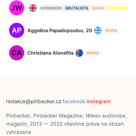
JW
Jeremy Wheeler
NORIMBERK
BRUTALISTA
MARIA
BORDERLANDS
AP
Aggelina Papadopoulou, 20
MARIA
CA
Christiana Aloneftis
MARIA
redakce@pinbacker.cz
facebook
instagram
Pinbacker, Pinbacker Magazine, těleso audiovize,
magazín, 2013 — 2022 všechna práva na obsah
vyhrazena