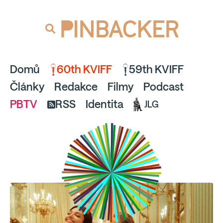
souhlaste
proto prosím s analytickými cookies
PINBACKER
a pusťte se do čtení.
Domů
60th KVIFF
59th KVIFF
Články
Redakce
Filmy
Podcast
PBTV
RSS
Identita
JLG