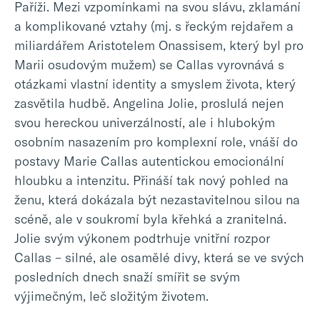
Paříži. Mezi vzpomínkami na svou slávu, zklamání
a komplikované vztahy (mj. s řeckým rejdařem a
miliardářem Aristotelem Onassisem, který byl pro
Marii osudovým mužem) se Callas vyrovnává s
otázkami vlastní identity a smyslem života, který
zasvětila hudbě. Angelina Jolie, proslulá nejen
svou hereckou univerzálností, ale i hlubokým
osobním nasazením pro komplexní role, vnáší do
postavy Marie Callas autentickou emocionální
hloubku a intenzitu. Přináší tak nový pohled na
ženu, která dokázala být nezastavitelnou silou na
scéně, ale v soukromí byla křehká a zranitelná.
Jolie svým výkonem podtrhuje vnitřní rozpor
Callas – silné, ale osamělé divy, která se ve svých
posledních dnech snaží smířit se svým
výjimečným, leč složitým životem.