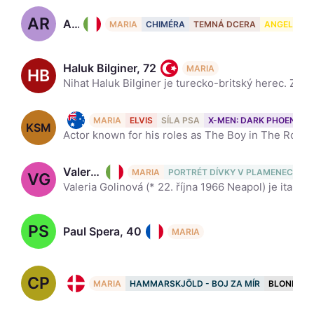
AR
Alba Rohrwacher, 47
MARIA
CHIMÉRA
TEMNÁ DCERA
ANGELO
Haluk Bilginer, 72
MARIA
HB
Nihat Haluk Bilginer je turecko-britský herec. Za roli ve filmu Şahsiyet získal Bilginer cenu pro nejlepšího herce na 47. ročníku mezinárodních cen Emmy. Jeho film Kış Uykusu získal Zlatou palmu na fil
Kodi Smit-McPhee, 30
MARIA
ELVIS
SÍLA PSA
X-MEN: DARK PHOENIX
KSM
Actor known for his roles as The Boy in The Road, Owen in Let Me In and his upcoming role in Dawn of the Planet of the Apes.
Valeria Golino, 59
MARIA
PORTRÉT DÍVKY V PLAMENECH
VG
Valeria Golinová (* 22. října 1966 Neapol) je italsko-řecká herečka, známá rolemi ve filmu Rain Man, komediích Big Top Pee-wee a Žhavé výstřely, kde se objevila po boku Charlieho Sheena. Za své výkony
PS
Paul Spera, 40
MARIA
CP
Caspar Phillipson, 55
MARIA
HAMMARSKJÖLD - BOJ ZA MÍR
BLONDÝN