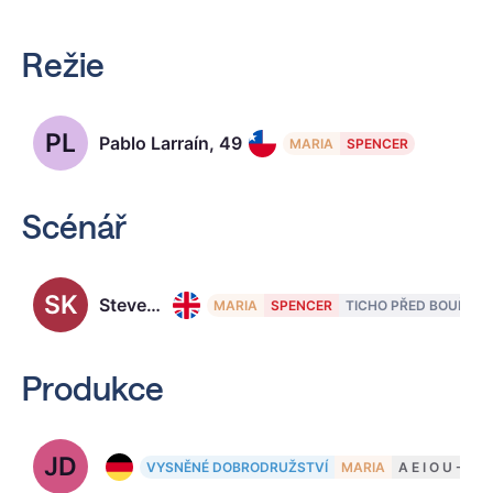
Režie
PL
Pablo Larraín, 49
MARIA
SPENCER
Scénář
SK
Steven Knight
MARIA
SPENCER
TICHO PŘED BOUŘÍ
Produkce
JD
Jonas Dornbach, 48
VYSNĚNÉ DOBRODRUŽSTVÍ
MARIA
A E I O U - D