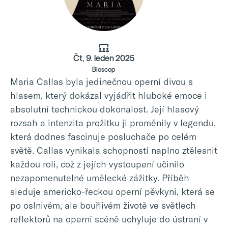
Čt, 9. leden 2025
Bioscop
Maria Callas byla jedinečnou operní divou s
hlasem, který dokázal vyjádřit hluboké emoce i
absolutní technickou dokonalost. Její hlasový
rozsah a intenzita prožitku ji proměnily v legendu,
která dodnes fascinuje posluchače po celém
světě. Callas vynikala schopností naplno ztělesnit
každou roli, což z jejích vystoupení učinilo
nezapomenutelné umělecké zážitky. Příběh
sleduje americko-řeckou operní pěvkyni, která se
po oslnivém, ale bouřlivém životě ve světlech
reflektorů na operní scéně uchyluje do ústraní v