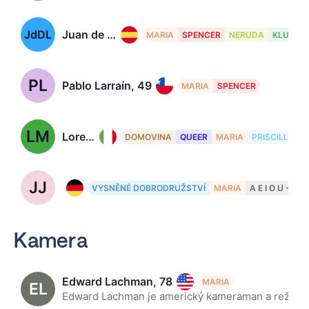
JdDL
Juan de Dios Larraín
MARIA
SPENCER
NERUDA
KLUB
PL
Pablo Larraín, 49
MARIA
SPENCER
LM
Lorenzo Mieli, 53
DOMOVINA
QUEER
MARIA
PRISCILLA
JJ
Janine Jackowski
VYSNĚNÉ DOBRODRUŽSTVÍ
MARIA
A E I O U - D
Kamera
Edward Lachman, 78
MARIA
EL
Edward Lachman je americký kameraman a režisér. Za svou kameramanskou práci na filmu Daleko do nebe z roku 2002 byl neúspěšně nominován na Oscara. Za stejný film byl oceněn Národní společností filmovýc