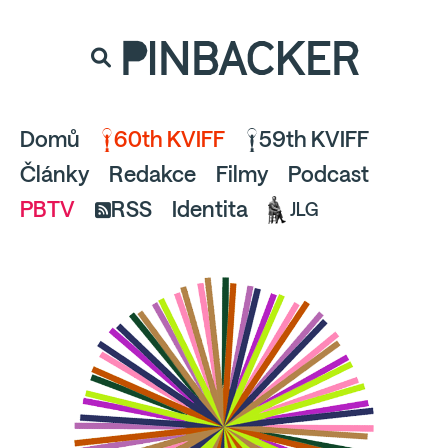
souhlaste
proto prosím s analytickými cookies
PINBACKER
a pusťte se do čtení.
Domů
60th KVIFF
59th KVIFF
Články
Redakce
Filmy
Podcast
PBTV
RSS
Identita
JLG