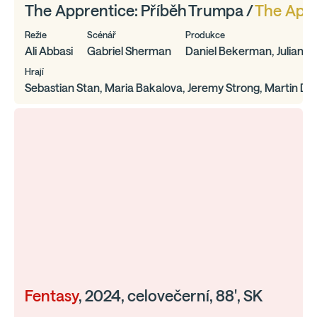
The Apprentice: Příběh Trumpa /
The Appr
Režie
Scénář
Produkce
Ali Abbasi
Gabriel Sherman
Daniel Bekerman, Julianne 
Hrají
Sebastian Stan, Maria Bakalova, Jeremy Strong, Martin Don
Fentasy
, 2024, celovečerní, 88', SK