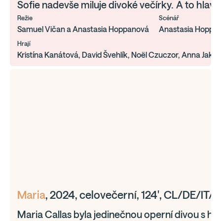
Sofie nadevše miluje divoké večírky. A to hlavn
Režie
Scénář
Samuel Vičan a Anastasia Hoppanová
Anastasia Hoppa
Hrají
Kristína Kanátová, David Švehlík, Noël Czuczor, Anna Jak
Maria
, 2024, celovečerní, 124', CL/DE/IT/
Maria Callas byla jedinečnou operní divou s hl