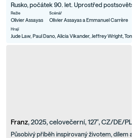
Rusko, počátek 90. let. Uprostřed postsovětsk
Režie
Scénář
P
Olivier Assayas
Olivier Assayas a Emmanuel Carrère
O
Hrají
Jude Law, Paul Dano, Alicia Vikander, Jeffrey Wright, Tom S
Franz
, 2025, celovečerní, 127', CZ/DE/PL
Působivý příběh inspirovaný životem, dílem a f