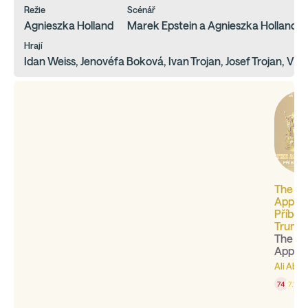
Režie
Scénář
Agnieszka Holland
Marek Epstein a Agnieszka Holland
Hrají
Idan Weiss, Jenovéfa Boková, Ivan Trojan, Josef Trojan, Vlad
The
Appren
Příběh
Trump
The
Appren
Ali Abba
74
7.1
83