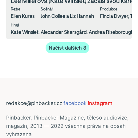
Lee Millerová (Kate Winslet) začala svou karié
Režie
Scénář
Produkce
Ellen Kuras
John Collee a Liz Hannah
Finola Dwyer, Tr
Hrají
Kate Winslet, Alexander Skarsgård, Andrea Riseborough, Ma
Načíst dalších 8
redakce@pinbacker.cz
facebook
instagram
Pinbacker, Pinbacker Magazine, těleso audiovize,
magazín, 2013 — 2022 všechna práva na obsah
vyhrazena