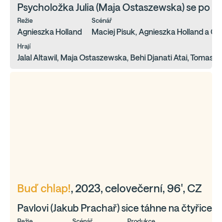
Psycholožka Julia (Maja Ostaszewska) se po př
Režie
Scénář
Agnieszka Holland
Maciej Pisuk, Agnieszka Holland a Ga
Hrají
Jalal Altawil, Maja Ostaszewska, Behi Djanati Atai, Tomas
Buď chlap!
, 2023, celovečerní, 96', CZ
Pavlovi (Jakub Prachař) sice táhne na čtyřicet
Režie
Scénář
Produkce