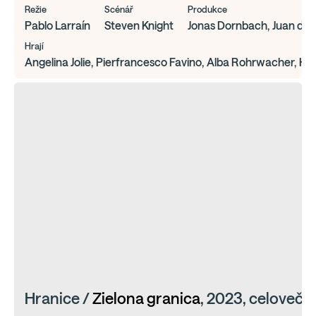
Režie
Scénář
Produkce
Pablo Larraín
Steven Knight
Jonas Dornbach, Juan de Di
Hrají
Angelina Jolie, Pierfrancesco Favino, Alba Rohrwacher, Hal
Hranice /
Zielona granica
, 2023, celoveče