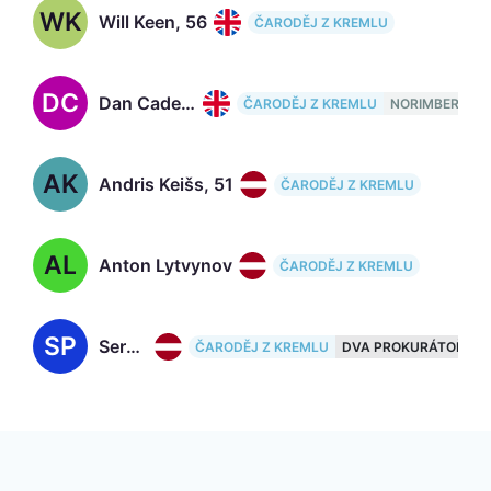
WK
Will Keen, 56
ČARODĚJ Z KREMLU
DC
Dan Cade, 41
ČARODĚJ Z KREMLU
NORIMBERK
AK
Andris Keišs, 51
ČARODĚJ Z KREMLU
AL
Anton Lytvynov
ČARODĚJ Z KREMLU
SP
Sergey Podymin, 51
ČARODĚJ Z KREMLU
DVA PROKURÁTOŘI