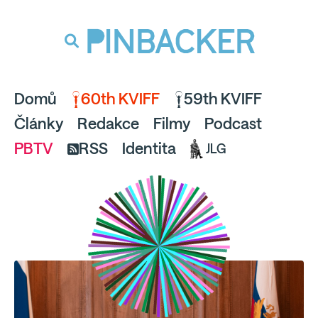
souhlaste
proto prosím s analytickými cookies
PINBACKER
a pusťte se do čtení.
Domů
60th KVIFF
59th KVIFF
Články
Redakce
Filmy
Podcast
PBTV
RSS
Identita
JLG