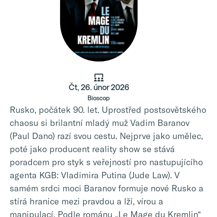
Čt, 26. únor 2026
Bioscop
Rusko, počátek 90. let. Uprostřed postsovětského
chaosu si brilantní mladý muž Vadim Baranov
(Paul Dano) razí svou cestu. Nejprve jako umělec,
poté jako producent reality show se stává
poradcem pro styk s veřejností pro nastupujícího
agenta KGB: Vladimira Putina (Jude Law). V
samém srdci moci Baranov formuje nové Rusko a
stírá hranice mezi pravdou a lží, vírou a
manipulací. Podle románu „Le Mage du Kremlin“