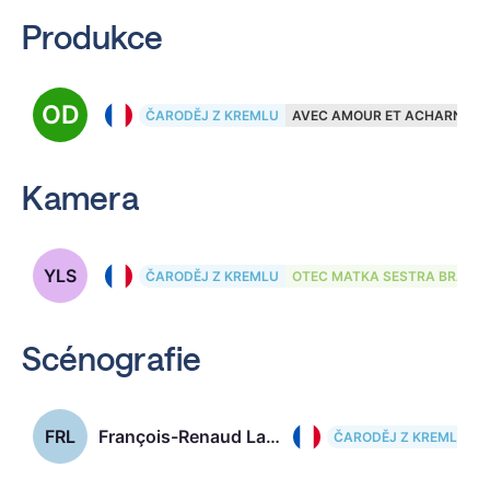
Produkce
OD
Olivier Delbosc, 57
ČARODĚJ Z KREMLU
AVEC AMOUR ET ACHARNEM
Kamera
YLS
Yorick Le Saux, 57
ČARODĚJ Z KREMLU
OTEC MATKA SESTRA BRATR
Scénografie
FRL
François-Renaud Labarthe
ČARODĚJ Z KREMLU