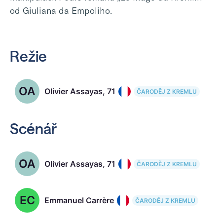
od Giuliana da Empoliho.
Režie
OA
Olivier Assayas, 71
ČARODĚJ Z KREMLU
Scénář
OA
Olivier Assayas, 71
ČARODĚJ Z KREMLU
EC
Emmanuel Carrère
ČARODĚJ Z KREMLU