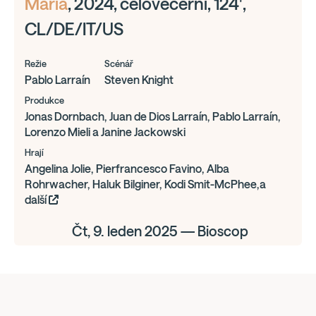
Maria
, 2024, celovečerní, 124',
CL/DE/IT/US
Režie
Scénář
Pablo Larraín
Steven Knight
Produkce
Jonas Dornbach, Juan de Dios Larraín, Pablo Larraín,
Lorenzo Mieli a Janine Jackowski
Hrají
Angelina Jolie, Pierfrancesco Favino, Alba
Rohrwacher, Haluk Bilginer, Kodi Smit-McPhee,a
další
Čt, 9. leden 2025 — Bioscop