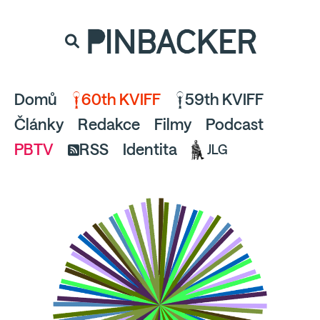
souhlaste
proto prosím s analytickými cookies
PINBACKER
a pusťte se do čtení.
Domů
60th KVIFF
59th KVIFF
Články
Redakce
Filmy
Podcast
PBTV
RSS
Identita
JLG