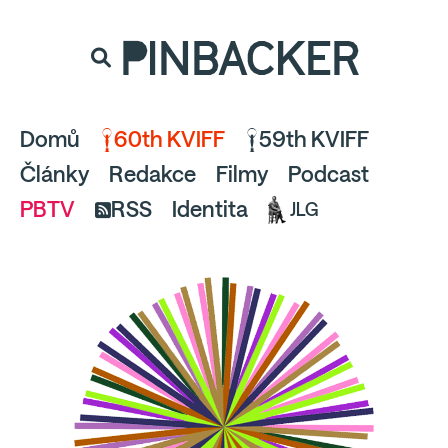
souhlaste
proto prosím s analytickými cookies
PINBACKER
a pusťte se do čtení.
Domů
60th KVIFF
59th KVIFF
Články
Redakce
Filmy
Podcast
PBTV
RSS
Identita
JLG