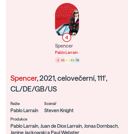
4
Spencer
Pablo Larraín
4
55
6.5
83
76
Spencer
, 2021, celovečerní, 111',
CL/DE/GB/US
Režie
Scénář
Pablo Larraín
Steven Knight
Produkce
Pablo Larraín, Juan de Dios Larraín, Jonas Dornbach,
Janine Jackowski a Paul Webster