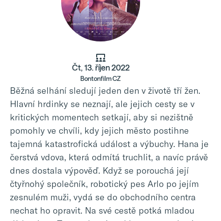
Čt, 13. říjen 2022
Bontonfilm CZ
Běžná selhání sledují jeden den v životě tří žen.
Hlavní hrdinky se neznají, ale jejich cesty se v
kritických momentech setkají, aby si nezištně
pomohly ve chvíli, kdy jejich město postihne
tajemná katastrofická událost a výbuchy. Hana je
čerstvá vdova, která odmítá truchlit, a navíc právě
dnes dostala výpověď. Když se porouchá její
čtyřnohý společník, robotický pes Arlo po jejím
zesnulém muži, vydá se do obchodního centra
nechat ho opravit. Na své cestě potká mladou