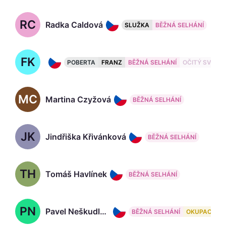
RC
Radka Caldová
SLUŽKA
BĚŽNÁ SELHÁNÍ
FK
Filip Kaňkovský, 41
POBERTA
FRANZ
BĚŽNÁ SELHÁNÍ
OČITÝ SVĚDE
MC
Martina Czyžová
BĚŽNÁ SELHÁNÍ
JK
Jindřiška Křivánková
BĚŽNÁ SELHÁNÍ
TH
Tomáš Havlínek
BĚŽNÁ SELHÁNÍ
PN
Pavel Neškudla, 36
BĚŽNÁ SELHÁNÍ
OKUPACE