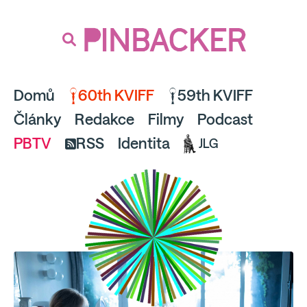
souhlaste
proto prosím s analytickými cookies
PINBACKER
a pusťte se do čtení.
Domů
60th KVIFF
59th KVIFF
Články
Redakce
Filmy
Podcast
PBTV
RSS
Identita
JLG