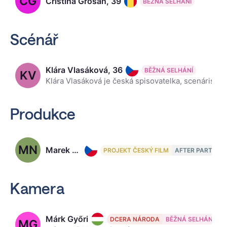
CG
Cristina Grosan, 39
BĚŽNÁ SELHÁNÍ
Scénář
Klára Vlasáková, 36
BĚŽNÁ SELHÁNÍ
KV
Klára Vlasáková je česká spisovatelka, scenáristka, dramaturgyně a publicistka.
Produkce
MN
Marek Novák
PROJEKT ČESKÝ FILM
AFTER PARTY
Kamera
Márk Győri
DCERA NÁRODA
BĚŽNÁ SELHÁNÍ
MG