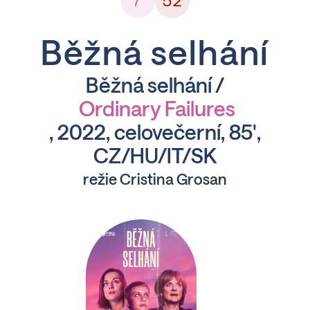
7
52
Běžná selhání
Běžná selhání /
Ordinary Failures
, 2022, celovečerní, 85',
CZ/HU/IT/SK
režie Cristina Grosan