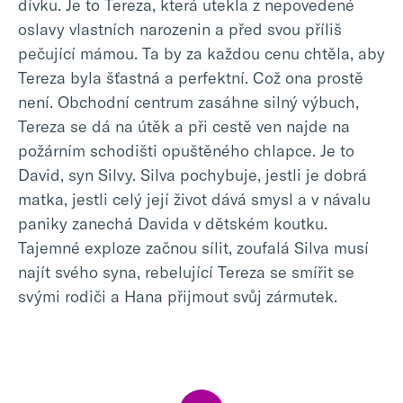
dívku. Je to Tereza, která utekla z nepovedené
oslavy vlastních narozenin a před svou příliš
pečující mámou. Ta by za každou cenu chtěla, aby
Tereza byla šťastná a perfektní. Což ona prostě
není. Obchodní centrum zasáhne silný výbuch,
Tereza se dá na útěk a při cestě ven najde na
požárním schodišti opuštěného chlapce. Je to
David, syn Silvy. Silva pochybuje, jestli je dobrá
matka, jestli celý její život dává smysl a v návalu
paniky zanechá Davida v dětském koutku.
Tajemné exploze začnou sílit, zoufalá Silva musí
najít svého syna, rebelující Tereza se smířit se
svými rodiči a Hana přijmout svůj zármutek.