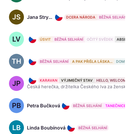
JS
Jana Stryková, 47
DCERA NÁRODA
BĚŽNÁ SELHÁNÍ
LV
Luboš Veselý, 64
ÚSVIT
BĚŽNÁ SELHÁNÍ
OČITÝ SVĚDEK
ABSENCE 
TH
Tereza Hofová, 46
BĚŽNÁ SELHÁNÍ
A PAK PŘIŠLA LÁSKA...
DOMESTI
Jana Plodková, 45
KARAVAN
VÝJIMEČNÝ STAV
HELLO, WELCOME
JP
Česká herečka, držitelka Českého lva za ženský herecký výkon v hlavní roli ve filmu Protektor. Wikipedia
PB
Petra Bučková
BĚŽNÁ SELHÁNÍ
TANEČNICE
LB
Linda Boubínová
BĚŽNÁ SELHÁNÍ