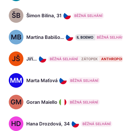
ŠB
Šimon Bilina, 31
BĚŽNÁ SELHÁNÍ
MB
Martina Babišová, 33
IL BOEMO
BĚŽNÁ SELHÁNÍ
JŠ
Jiří Šimek
BĚŽNÁ SELHÁNÍ
ZÁTOPEK
ANTHROPOID
MM
Marta Maťová
BĚŽNÁ SELHÁNÍ
GM
Goran Maiello
BĚŽNÁ SELHÁNÍ
HD
Hana Drozdová, 34
BĚŽNÁ SELHÁNÍ