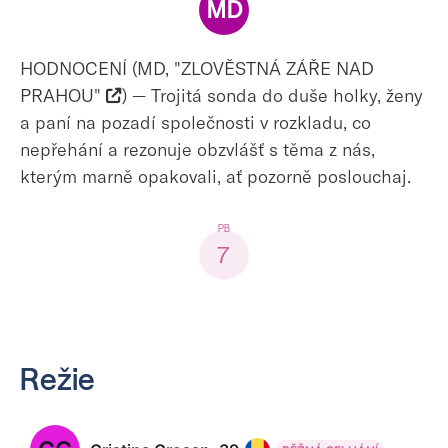
MD
HODNOCENÍ (MD, "ZLOVĚSTNÁ ZÁŘE NAD
PRAHOU"
) — Trojitá sonda do duše holky, ženy
a paní na pozadí společnosti v rozkladu, co
nepřehání a rezonuje obzvlášť s těma z nás,
kterým marně opakovali, ať pozorně poslouchaj.
7
Režie