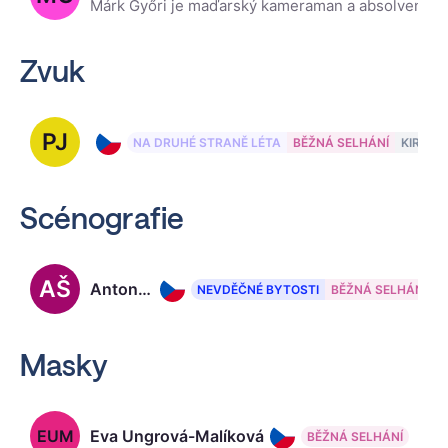
Márk Győri je maďarský kameraman a absolvent budapešťské Színház- és Filmművészeti Egyetemen (Akademie dramatu a filmu).
Zvuk
PJ
Pavel Jan
NA DRUHÉ STRANĚ LÉTA
BĚŽNÁ SELHÁNÍ
KIRUNA
Scénografie
AŠ
Antonín Šilar
NEVDĚČNÉ BYTOSTI
BĚŽNÁ SELHÁNÍ
Masky
EUM
Eva Ungrová-Malíková
BĚŽNÁ SELHÁNÍ