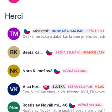
Herci
Taťjana Medvecká, 72
MISTRYNĚ
NIKDO MĚ NEMÁ RÁD
BĚŽNÁ SELHÁNÍ
TM
Česká herečka a dabérka, kromě jiného se jedná o držitelku Českého lva a o dvojnásobnou držitelku Ceny Thálie. Wikipedia
BK
Beáta Kaňoková, 37
BĚŽNÁ SELHÁNÍ
HRANICE LÁSKY
NK
Nora Klimešová
BĚŽNÁ SELHÁNÍ
Vica Kerekes, 45
SLUŽKA
BĚŽNÁ SELHÁNÍ
MILADA
VK
Éva „Vica“ Kerekes (* 28. března 1981, Fiľakovo, Československo) je původně slovenská herečka narozená na Slovensku. V současnosti žije v Budapešti, kam se provdala. Aby si ji maďarské publikum nepletl
Rostislav Novák ml., 46
BĚŽNÁ SELHÁNÍ
RNm
Rostislav Novák ml. je český herec a principál Cirku La Putyka. Jeho otcem je herec Rostislav Novák starší, narozený 25. listopadu 1948. V 8. generaci je potomkem slavných českých loutkařů Kopeckých. M