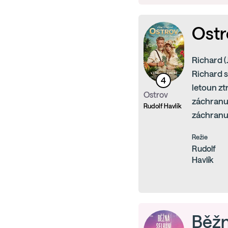
Ostr
Richard (
Richard s
4
letoun zt
Ostrov
záchranu.
Rudolf Havlík
záchranu 
Režie
Rudolf
Havlík
Běžn