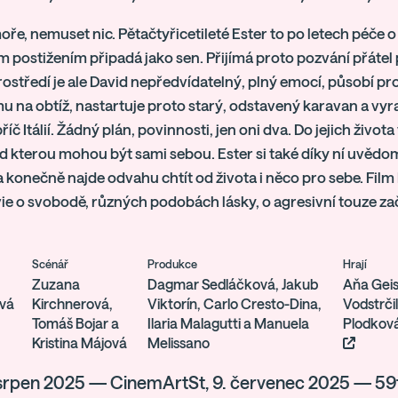
oře, nemuset nic. Pětačtyřicetileté Ester to po letech péče o
 postižením připadá jako sen. Přijímá proto pozvání přátel při
rostředí je ale David nepředvídatelný, plný emocí, působí p
u na obtíž, nastartuje proto starý, odstavený karavan a vy
říč Itálií. Žádný plán, povinnosti, jen oni dva. Do jejich živ
d kterou mohou být sami sebou. Ester si také díky ní uvědomí,
a konečně najde odvahu chtít od života i něco pro sebe. Film
e o svobodě, různých podobách lásky, o agresivní touze zač
Scénář
Produkce
Hrají
Zuzana
Dagmar Sedláčková, Jakub
Aňa Geis
ová
Kirchnerová,
Viktorín, Carlo Cresto-Dina,
Vodstrčil
Tomáš Bojar a
Ilaria Malagutti a Manuela
Plodková
Kristina Májová
Melissano
 srpen 2025 — CinemArtSt, 9. červenec 2025 — 59