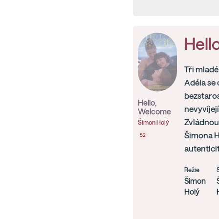
Hell
Tři mladé
Adéla se 
bezstaros
Hello,
nevyvíjej
Welcome
Zvládnou 
Šimon Holý
Šimona Ho
52
autenticit
Režie
Šimon
Holý