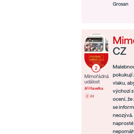
Grosan
Mimo
CZ
Malebnou 
2
pokukují 
Mimořádná
událost
vlaku, ab
Jiří Havelka
výchozí s
2
63
ocení, že
se inform
neozývá. 
naprosté 
nepomáhá 