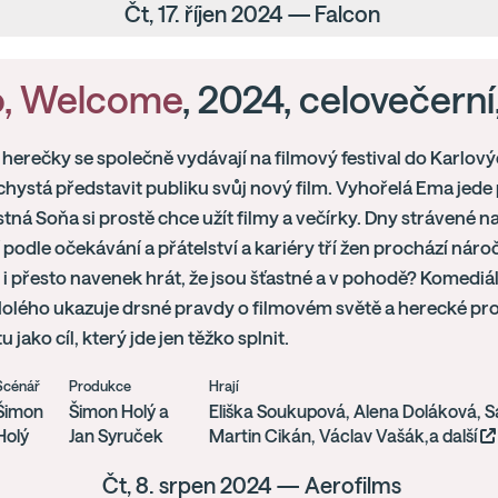
Čt, 17. říjen 2024 — Falcon
o, Welcome
, 2024, celovečerní
 herečky se společně vydávají na filmový festival do Karlov
chystá představit publiku svůj nový film. Vyhořelá Ema jede
tná Soňa si prostě chce užít filmy a večírky. Dny strávené na 
í podle očekávání a přátelství a kariéry tří žen prochází ná
i přesto navenek hrát, že jsou šťastné a v pohodě? Komediáln
lého ukazuje drsné pravdy o filmovém světě a herecké prof
u jako cíl, který jde jen těžko splnit.
Scénář
Produkce
Hrají
Šimon
Šimon Holý a
Eliška Soukupová, Alena Doláková, S
Holý
Jan Syruček
Martin Cikán, Václav Vašák,a další
Čt, 8. srpen 2024 — Aerofilms