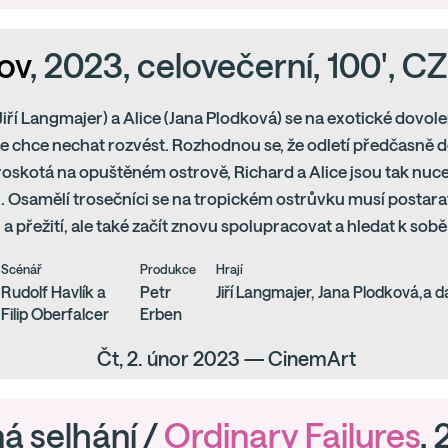
ov
, 2023, celovečerní, 100', CZ
Jiří Langmajer) a Alice (Jana Plodková) se na exotické dovol
e chce nechat rozvést. Rozhodnou se, že odletí předčasně d
roskotá na opuštěném ostrově, Richard a Alice jsou tak nuc
 Osamělí trosečníci se na tropickém ostrůvku musí postara
a přežití, ale také začít znovu spolupracovat a hledat k sobě
Scénář
Produkce
Hrají
Rudolf Havlík a
Petr
Jiří Langmajer, Jana Plodková,a d
Filip Oberfalcer
Erben
Čt, 2. únor 2023 — CinemArt
á selhání /
Ordinary Failures
,