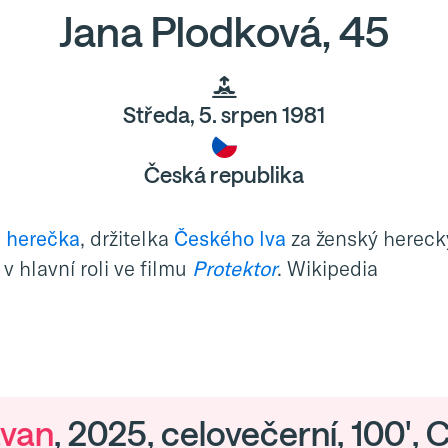
Jana Plodková, 45
Středa, 5. srpen 1981
Česká republika
á
herečka
, držitelka
Českého lva
za ženský hereck
v hlavní roli ve filmu
Protektor
. Wikipedia
avan
, 2025, celovečerní, 100',