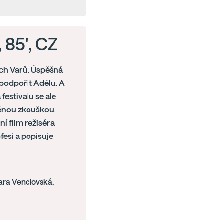
, 85', CZ
ých Varů. Úspěšná
 podpořit Adélu. A
festivalu se ale
ročnou zkouškou.
í film režiséra
esi a popisuje
ara Venclovská,