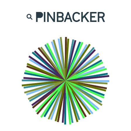
are. Našich čtenářů si nesmírně vážíme,
prot
PINBACKER