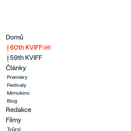
Sbíráme počty návštěvníků webu přes Google a Cloudfl
Domů
60th KVIFF
LIVE
59th KVIFF
Články
Premiéry
Festivaly
Mimokino
Blog
Redakce
Filmy
Tvůrci