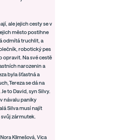
í, ale jejich cesty se v
jejich město postihne
 odmítá truchlit, a
olečník, robotický pes
 opravit. Na své cestě
lastních narozenin a
eza byla šťastná a
ch, Tereza se dá na
e to David, syn Silvy.
a v návalu paniky
á Silva musí najít
t svůj zármutek.
Nora Klimešová, Vica