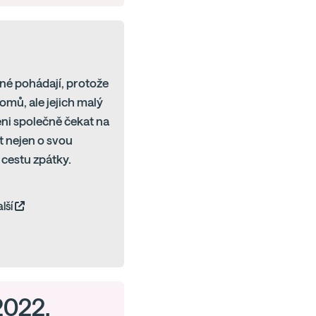
ené pohádají, protože
omů, ale jejich malý
eni společně čekat na
t nejen o svou
 cestu zpátky.
alší
 2022,