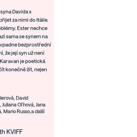
 syna Davida s
jet za nimi do Itálie.
roblémy. Ester nechce
razí sama se synem na
ota vpadne bezprostřední
 že její syn už není
 Karavan je poetická
ít konečně žít, nejen
lerová, David
, Juliana Oľhová, Jana
, Mario Russo,a další
th KVIFF