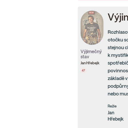
Výji
Rozhlaso
otočku so
stejnou c
Výjimečný
k mystif
stav
spotřebi
Jan Hřebejk
povinnost
47
základě 
podpůrný 
nebo musí
Režie
Jan
Hřebejk