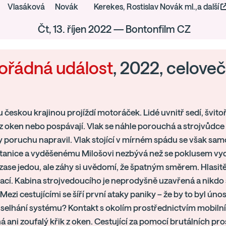
Vlasáková
Novák
Kerekes, Rostislav Novák ml.,a další
Čt, 13. říjen 2022 — Bontonfilm CZ
řádná událost
, 2022, celoveče
českou krajinou projíždí motoráček. Lidé uvnitř sedí, švito
z oken nebo pospávají. Vlak se náhle porouchá a strojvůdce 
y poruchu napravil. Vlak stojící v mírném spádu se však sa
tanice a vyděšenému Milošovi nezbývá než se poklusem vyda
 zase jedou, ale záhy si uvědomí, že špatným směrem. Hlasitě
ací. Kabina strojvedoucího je neprodyšně uzavřená a nikdo 
Mezi cestujícími se šíří první ataky paniky – že by to byl ún
selhání systému? Kontakt s okolím prostřednictvím mobilní
ani zoufalý křik z oken. Cestující za pomocí brutálních pr