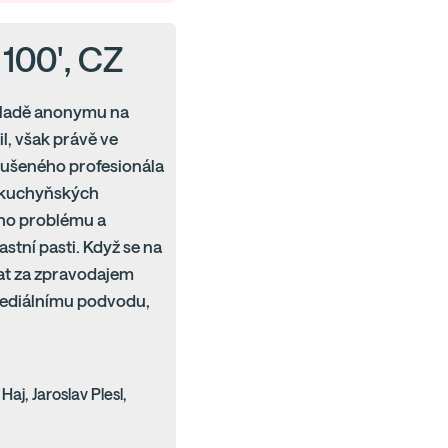
 100', CZ
ákladě anonymu na
l, však právě ve
zkušeného profesionála
a kuchyňských
ího problému a
stní pasti. Když se na
at za zpravodajem
 mediálnímu podvodu,
aj, Jaroslav Plesl,