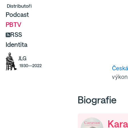
Distributoři
Podcast
PBTV
RSS
Identita
JLG
1930—2022
Česk
výkon 
Biografie
Kar