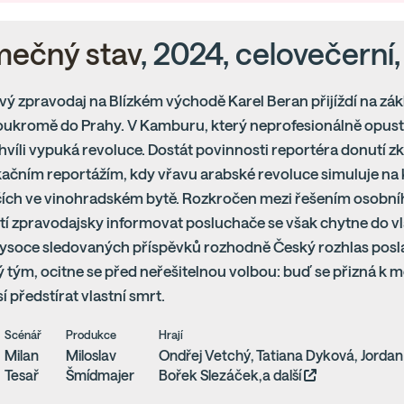
mečný stav
, 2024, celovečerní,
vý zpravodaj na Blízkém východě Karel Beran přijíždí na z
ukromě do Prahy. V Kamburu, který neprofesionálně opusti
hvíli vypuká revoluce. Dostát povinnosti reportéra donutí 
ikačním reportážím, kdy vřavu arabské revoluce simuluje n
čích ve vinohradském bytě. Rozkročen mezi řešením osobn
í zpravodajsky informovat posluchače se však chytne do vla
vysoce sledovaných příspěvků rozhodně Český rozhlas posl
tým, ocitne se před neřešitelnou volbou: buď se přizná k
 předstírat vlastní smrt.
Scénář
Produkce
Hrají
Milan
Miloslav
Ondřej Vetchý, Tatiana Dyková, Jordan H
Tesař
Šmídmajer
Bořek Slezáček,a další