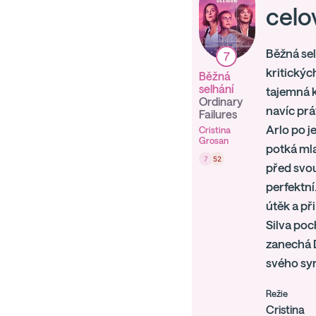
celo
Běžná selh
7
kritickýc
Běžná
selhání
tajemná k
Ordinary
navíc prá
Failures
Arlo po j
Cristina
Grosan
potká mla
7
52
před svou
perfektní
útěk a př
Silva poch
zanechá D
svého syn
Režie
Cristina