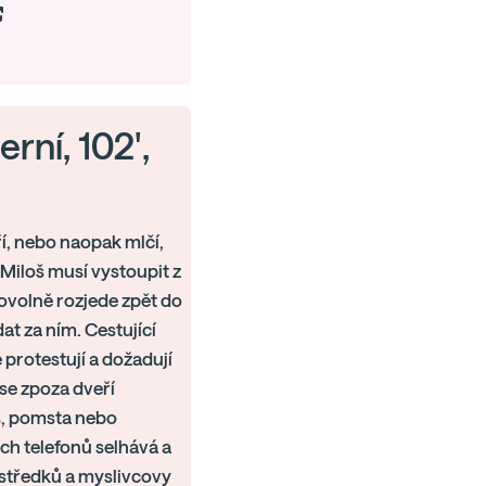
rní, 102',
ří, nebo naopak mlčí,
Miloš musí vystoupit z
movolně rozjede zpět do
t za ním. Cestující
 protestují a dožadují
se zpoza dveří
os, pomsta nebo
ch telefonů selhává a
ostředků a myslivcovy