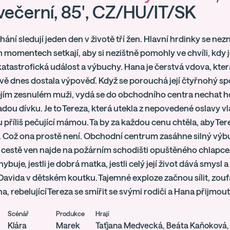
večerní, 85', CZ/HU/IT/SK
ání sledují jeden den v životě tří žen. Hlavní hrdinky se neznaj
h momentech setkají, aby si nezištně pomohly ve chvíli, kdy 
atastrofická událost a výbuchy. Hana je čerstvá vdova, která
vě dnes dostala výpověď. Když se porouchá její čtyřnohý sp
ejím zesnulém muži, vydá se do obchodního centra nechat ho
dou dívku. Je to Tereza, která utekla z nepovedené oslavy v
 příliš pečující mámou. Ta by za každou cenu chtěla, aby Ter
. Což ona prostě není. Obchodní centrum zasáhne silný výbu
i cestě ven najde na požárním schodišti opuštěného chlapce. J
ybuje, jestli je dobrá matka, jestli celý její život dává smysl 
avida v dětském koutku. Tajemné exploze začnou sílit, zoufal
a, rebelující Tereza se smířit se svými rodiči a Hana přijmou
Scénář
Produkce
Hrají
Klára
Marek
Taťjana Medvecká, Beáta Kaňoková, 