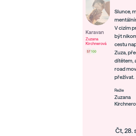
Slunce, m
mentálním
V cizím p
Karavan
být nikom
Zuzana
Kirchnerová
cestu nap
57
100
Zuza, pře
dítětem, 
road movi
přežívat.
Režie
Zuzana
Kirchner
Čt, 28.