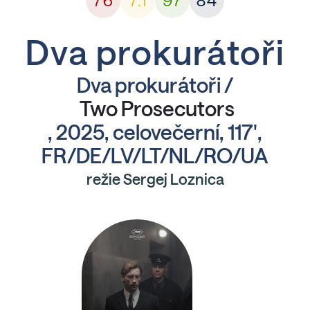
76
7.1
97
84
Dva prokurátoři
Dva prokurátoři /
Two Prosecutors
, 2025, celovečerní, 117',
FR/DE/LV/LT/NL/RO/UA
režie Sergej Loznica