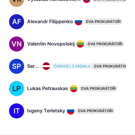
AF
Alexandr Filippenko
DVA PROKURÁTOŘI
VN
Valentin Novopolskij
DVA PROKURÁTOŘI
SP
Sergey Podymin, 51
ČARODĚJ Z KREMLU
DVA PROKURÁTOŘI
LP
Lukas Petrauskas
DVA PROKURÁTOŘI
IT
Ivgeny Terletsky
DVA PROKURÁTOŘI