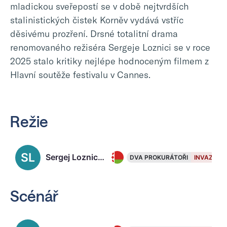
mladickou sveřepostí se v době nejtvrdších
stalinistických čistek Korněv vydává vstříc
děsivému prozření. Drsné totalitní drama
renomovaného režiséra Sergeje Loznici se v roce
2025 stalo kritiky nejlépe hodnoceným filmem z
Hlavní soutěže festivalu v Cannes.
Režie
SL
Sergej Loznica, 61
DVA PROKURÁTOŘI
INVAZE
Scénář