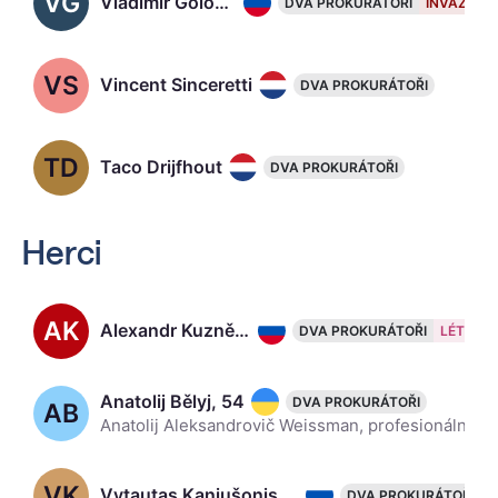
VG
Vladimir Golovnickij
DVA PROKURÁTOŘI
INVAZE
VS
Vincent Sinceretti
DVA PROKURÁTOŘI
TD
Taco Drijfhout
DVA PROKURÁTOŘI
Herci
AK
Alexandr Kuzněcov, 34
DVA PROKURÁTOŘI
LÉTO
Anatolij Bělyj, 54
DVA PROKURÁTOŘI
AB
Anatolij Aleksandrovič Weissman, profesionálně známý jako Anatolij Aleksandrovič Belij je izraelský herec sovětského původu. V roce 2006 byl oceněn jako zasloužilý umělec Ruské federace.
VK
Vytautas Kaniušonis, 62
DVA PROKURÁTOŘI