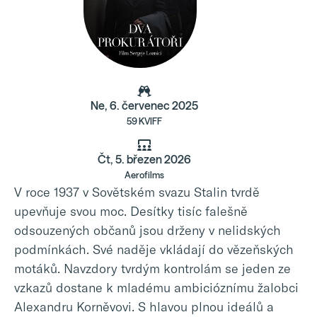
Ne, 6. červenec 2025
59 KVIFF
Čt, 5. březen 2026
Aerofilms
V roce 1937 v Sovětském svazu Stalin tvrdě
upevňuje svou moc. Desítky tisíc falešně
odsouzených občanů jsou drženy v nelidských
podmínkách. Své naděje vkládají do vězeňských
motáků. Navzdory tvrdým kontrolám se jeden ze
vzkazů dostane k mladému ambicióznímu žalobci
Alexandru Korněvovi. S hlavou plnou ideálů a