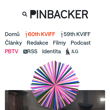
souhlaste
proto prosím s analytickými cookies
PINBACKER
a pusťte se do čtení.
Domů
60th KVIFF
59th KVIFF
Články
Redakce
Filmy
Podcast
PBTV
RSS
Identita
JLG