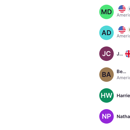
Matt 
MD
Adam 
AD
JC
Jodie Comer, 33
Ben Affleck, 53
BA
HW
Harrie
NP
Natha