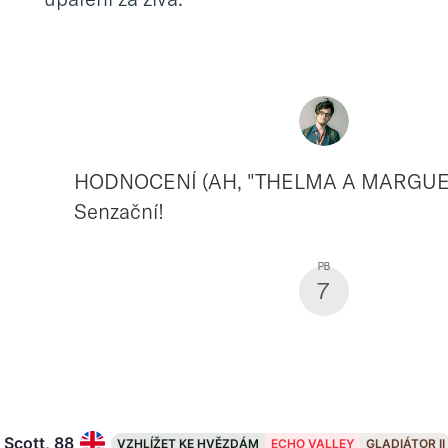
HODNOCENÍ (AH, "THELMA A MARGUE
Senzační!
7
 Scott, 88
VZHLÍŽET KE HVĚZDÁM
ECHO VALLEY
GLADIÁTOR II