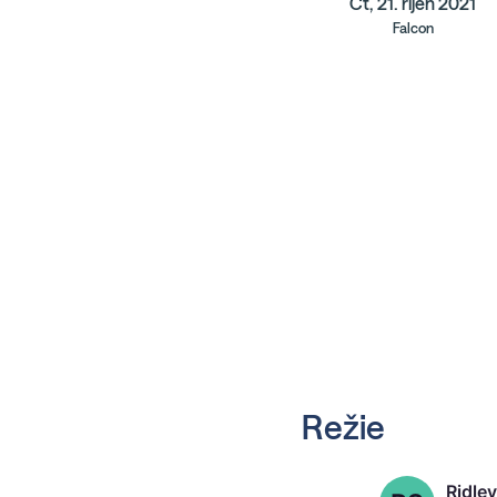
Čt, 21. říjen 2021
Falcon
Režie
Ridley