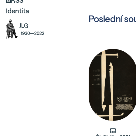
RSS
Identita
Poslední so
JLG
1930—2022