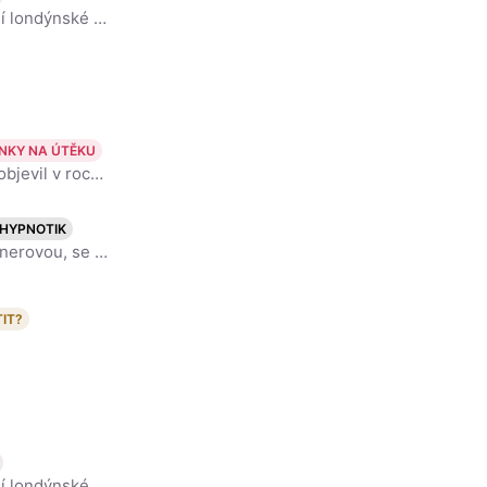
Britský režisér, producent, a scenárista. Scott je absolventem prestižní londýnské Royal Academy of Art. V roce 2003 byl Scott pasován na rytíře Řádu britského impéria za jeho přínos umění. Wikipedi
NKY NA ÚTĚKU
Americký herec a producent. Je finského původu. Ve filmu se poprvé objevil v roce 1988 ve snímku Být dobrou matkou. Všeobecně známým se stal až po boku Bena Afflecka ve filmu Dobrý Will Hunting, ke kte
HYPNOTIK
Americký filmový herec, režisér a scenárista. Je ženatý s Jennifer Garnerovou, se kterou má dcery Violet Anne a Seraphinu Rose Elizabeth a syna Samuela. Je znám svými výrazně levicovými názory. V roce
IT?
Britský režisér, producent, a scenárista. Scott je absolventem prestižní londýnské Royal Academy of Art. V roce 2003 byl Scott pasován na rytíře Řádu britského impéria za jeho přínos umění. Wikipedi