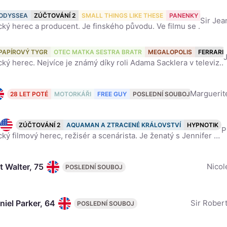
Damon, 55
ODYSSEA
ZÚČTOVÁNÍ 2
SMALL THINGS LIKE THESE
PANENKY NA ÚTĚ
Sir Jea
Americký herec a producent. Je finského původu. Ve filmu se poprvé objevil v roce 1988 ve snímku Být dobrou matkou. Všeobecně známým se stal až po boku Bena Afflecka ve filmu Dobrý Will Hunting, ke kte
Driver, 42
PAPÍROVÝ TYGR
OTEC MATKA SESTRA BRATR
MEGALOPOLIS
FERRARI
Americký herec. Nejvíce je známý díky roli Adama Sacklera v televizním seriálu stanice HBO s názvem Girls, taktéž má ztvárnit roli Kyla Rena v 7. filmu ságy: Star Wars: Síla se probouzí. Wikipedia
Marguerit
28 LET POTÉ
MOTORKÁŘI
FREE GUY
POSLEDNÍ SOUBOJ
ZÚČTOVÁNÍ 2
AQUAMAN A ZTRACENÉ KRÁLOVSTVÍ
HYPNOTIK
P
Americký filmový herec, režisér a scenárista. Je ženatý s Jennifer Garnerovou, se kterou má dcery Violet Anne a Seraphinu Rose Elizabeth a syna Samuela. Je znám svými výrazně levicovými názory. V roce
t Walter, 75
Nicol
POSLEDNÍ SOUBOJ
niel Parker, 64
Sir Robert
POSLEDNÍ SOUBOJ