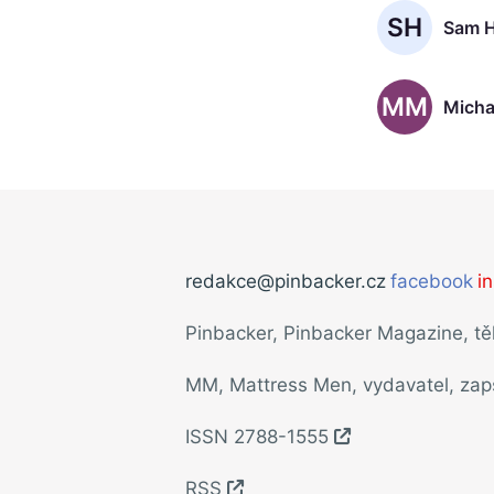
SH
Sam H
MM
Micha
redakce@pinbacker.cz
facebook
i
Pinbacker, Pinbacker Magazine, t
MM, Mattress Men, vydavatel, za
ISSN 2788-1555
RSS