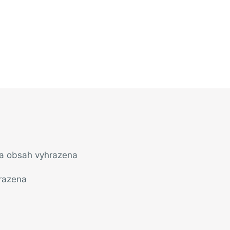
na obsah vyhrazena
razena