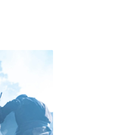
o prosím s analytickými cookies a pusťte se do čtení.