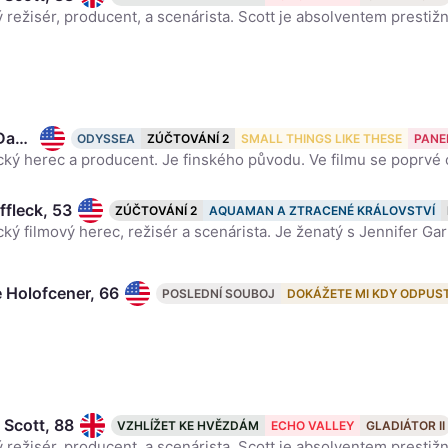
Matt Damon, 55
ODYSSEA
ZÚČTOVÁNÍ 2
SMALL THINGS LIKE THESE
PANE
ffleck, 53
ZÚČTOVÁNÍ 2
AQUAMAN A ZTRACENÉ KRÁLOVSTVÍ
e Holofcener, 66
POSLEDNÍ SOUBOJ
DOKÁŽETE MI KDY ODPUST
 Scott, 88
VZHLÍŽET KE HVĚZDÁM
ECHO VALLEY
GLADIÁTOR II