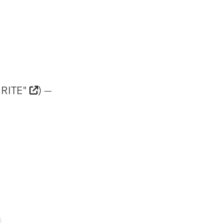
RITE"
) —