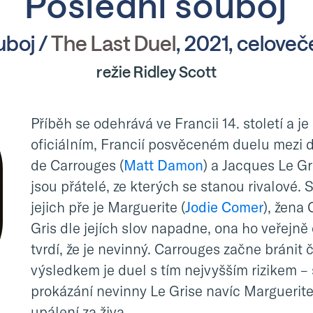
Poslední souboj
uboj /
The Last Duel
, 2021, celoveče
režie Ridley Scott
Příběh se odehrává ve Francii 14. století a j
oficiálním, Francií posvěceném duelu mezi 
de Carrouges (
Matt Damon
) a Jacques Le Gri
jsou přátelé, ze kterých se stanou rivalové
jejich pře je Marguerite (
Jodie Comer
), žena
Gris dle jejích slov napadne, ona ho veřejně 
tvrdí, že je nevinný. Carrouges začne bránit 
výsledkem je duel s tím nejvyšším rizikem – 
prokázání nevinny Le Grise navíc Marguerite 
upálení za živa.