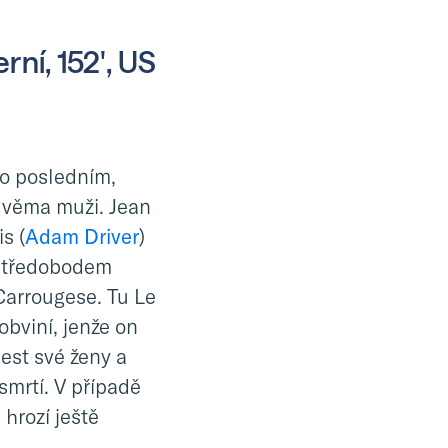
rní, 152', US
e o posledním,
dvěma muži. Jean
s (
Adam Driver
)
. Středobodem
 Carrougese. Tu Le
obviní, jenže on
čest své ženy a
smrtí. V případě
hrozí ještě