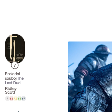
Sbíráme počty návštěvníků webu přes Google a Cloudfl
7
Poslední
souboj
The
Last Duel
Ridley
Scott
7
82
7.3
85
67