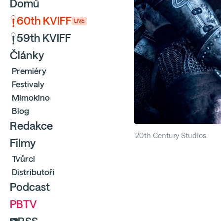
Domů
60th KVIFF
LIVE
59th KVIFF
Články
Premiéry
Festivaly
Mimokino
Blog
Redakce
20th Century Studios
Filmy
Tvůrci
Distributoři
Podcast
PBTV