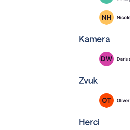
NH
Nicol
Kamera
DW
Dariu
Zvuk
OT
Olive
Herci