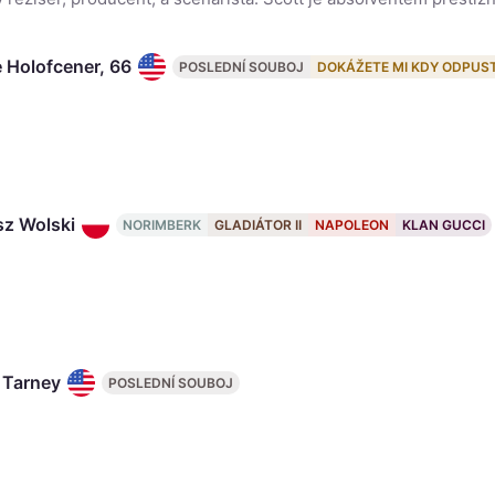
e Holofcener, 66
POSLEDNÍ SOUBOJ
DOKÁŽETE MI KDY ODPUST
sz Wolski
NORIMBERK
GLADIÁTOR II
NAPOLEON
KLAN GUCCI
r Tarney
POSLEDNÍ SOUBOJ