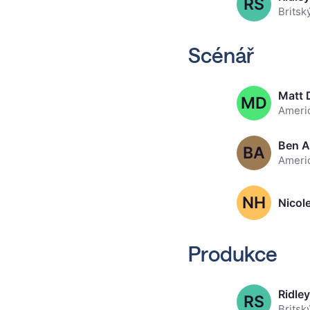
RS
Scénář
MD
Ben A
BA
NH
Nicol
Produkce
Ridley
RS