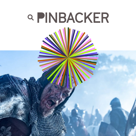
are. Našich čtenářů si nesmírně vážíme,
prot
PINBACKER