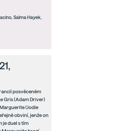
Pacino, Salma Hayek,
21,
, Francií posvěceném
e Gris (Adam Driver)
 Marguerite (Jodie
eřejně obviní, jenže on
 je duel s tím
c Marguerite hrozí