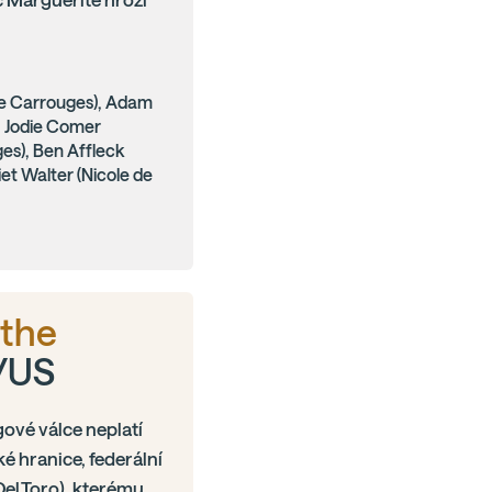
de Carrouges), Adam
), Jodie Comer
es), Ben Affleck
iet Walter (Nicole de
 the
T/US
gové válce neplatí
é hranice, federální
Del Toro), kterému