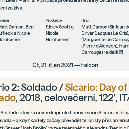
ení za živa.
cénář
Produkce
Hrají
Matt Damon, Ben
Ridley Scott a
Matt Damon (Sir Jean 
ffleck a Nicole
Nicole
Driver (Jacques Le Gris
olofcener
Holofcener
(Marguerite de Carroug
(Pierre d'Alençon), Harr
Carrouges),a další
Čt, 21. říjen 2021 — Falcon
rio 2: Soldado /
Sicario: Day of
dado
, 2018, celovečerní, 122', I
: Soldado otevírá novou kapitolu filmové série Sicario. V dro
vidla – a když kartely začaly převádět teroristy přes americk
t Graver (Josh Brolin) vyzve tajemného Alejandra (Benicio 