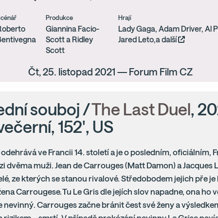
cénář
Produkce
Hrají
Roberto
Giannina Facio-
Lady Gaga, Adam Driver, Al 
Bentivegna
Scott a Ridley
Jared Leto,a další
Scott
Čt, 25. listopad 2021 — Forum Film CZ
ední souboj /
The Last Duel
, 20
večerní, 152', US
 odehrává ve Francii 14. století a je o posledním, oficiálním
zi dvěma muži. Jean de Carrouges (Matt Damon) a Jacques L
elé, ze kterých se stanou rivalové. Středobodem jejich pře je
ena Carrougese. Tu Le Gris dle jejích slov napadne, ona ho v
 je nevinný. Carrouges začne bránit čest své ženy a výsledkem
 rizikem – smrtí. V případě prokázání nevinny Le Grise naví