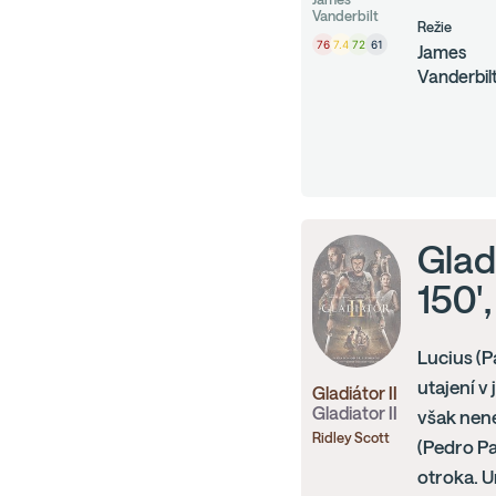
Vanderbilt
Režie
76
7.4
72
61
James
Vanderbil
Gladi
150'
Lucius (P
utajení v
Gladiátor II
Gladiator II
však nen
Ridley Scott
(Pedro Pa
otroka. U