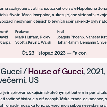
rama zachycuje život francouzského císaře Napoleona Bonap
tah k životní lásce Josephine, a ukazuje jeho vizionářské voj
a pozadí nejdynamičtějších bitevních scén jaké kdy byly nat
Scénář
Produkce
Hrají
David
Mark Huffam, Ridley
Joaquin Phoenix, Vanessa Kirb
Scarpa
Scott a Kevin J. Walsh
Tahar Rahim, Benjamin Chiver
Čt, 23. listopad 2023 — Falcon
 Gucci /
House of Gucci
, 2021,
večerní, US
ci je inspirován šokujícím skutečným příběhem impéria it
iletí rodinné historie, v níž nechybí láska, zrada, dekadence,
 dohromady mozaiku toho, co všechno s sebou nese slavná z