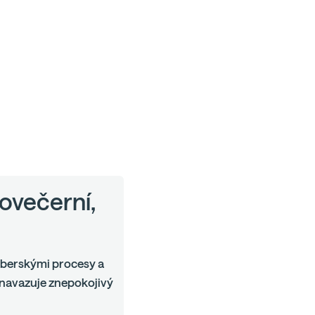
lovečerní,
mberskými procesy a
 navazuje znepokojivý