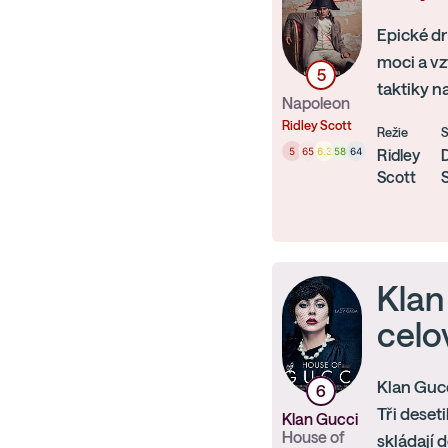
Epické d
moci a vz
5
taktiky n
Napoleon
Ridley Scott
Režie
5
65
6.3
58
64
Ridley
Scott
Klan
celo
Klan Guc
6
Tři deset
Klan Gucci
House of
skládají