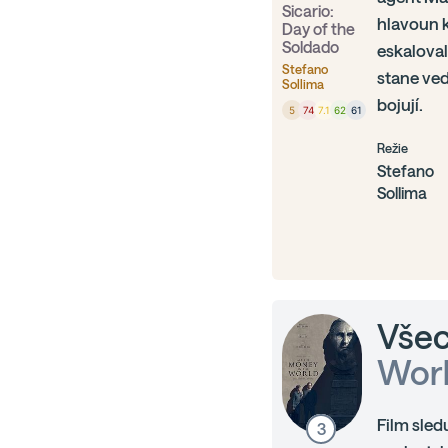
Sicario:
hlavoun k
Day of the
Soldado
eskaloval
Stefano
stane ved
Sollima
bojují.
5
74
7.1
62
61
Režie
Stefano
Sollima
Všec
Wor
Film sled
3