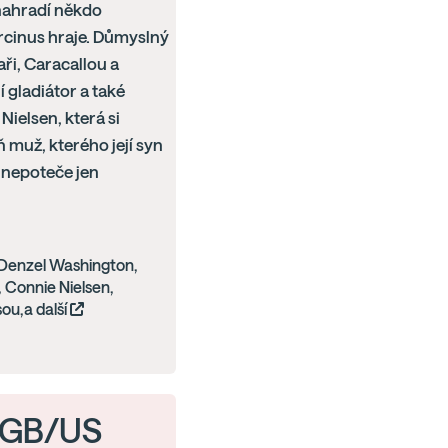
nahradí někdo
arcinus hraje. Důmyslný
ři, Caracallou a
í gladiátor a také
ielsen, která si
ň muž, kterého její syn
v nepoteče jen
 Denzel Washington,
 Connie Nielsen,
ou,a další
, GB/US