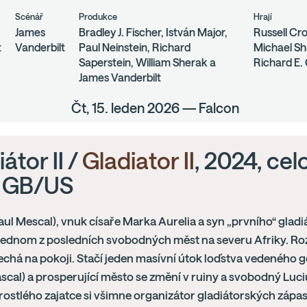
Scénář
Produkce
Hrají
James
Bradley J. Fischer, István Major,
Russell Cr
t
Vanderbilt
Paul Neinstein, Richard
Michael Sh
Saperstein, William Sherak a
Richard E. 
James Vanderbilt
Čt, 15. leden 2026 — Falcon
átor II /
Gladiator II
, 2024, cel
, GB/US
aul Mescal), vnuk císaře Marka Aurelia a syn „prvního“ gladi
 jednom z posledních svobodných měst na severu Afriky. Ro
echá na pokoji. Stačí jeden masívní útok loďstva vedeného
scal) a prosperující město se změní v ruiny a svobodný Lu
rostlého zajatce si všimne organizátor gladiátorských zápa