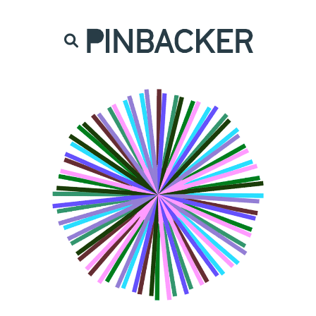
are. Našich čtenářů si nesmírně vážíme,
prot
PINBACKER