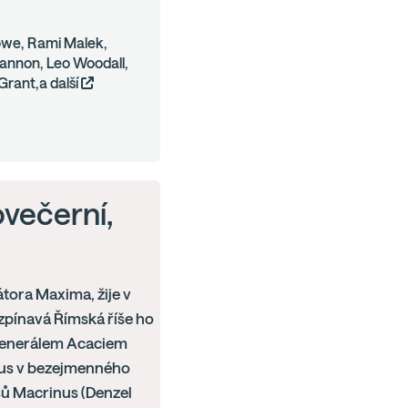
owe, Rami Malek,
annon, Leo Woodall,
Grant,a další
ovečerní,
átora Maxima, žije v
zpínavá Římská říše ho
 generálem Acaciem
cius v bezejmenného
sů Macrinus (Denzel