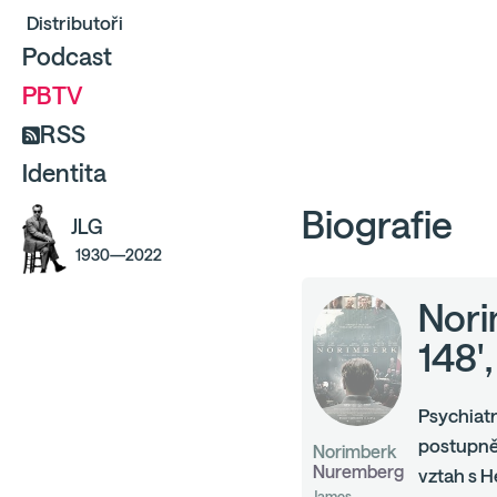
Distributoři
Podcast
PBTV
RSS
Identita
Biografie
JLG
1930—2022
Nori
148'
Psychiatr
postupně 
Norimberk
Nuremberg
vztah s 
James