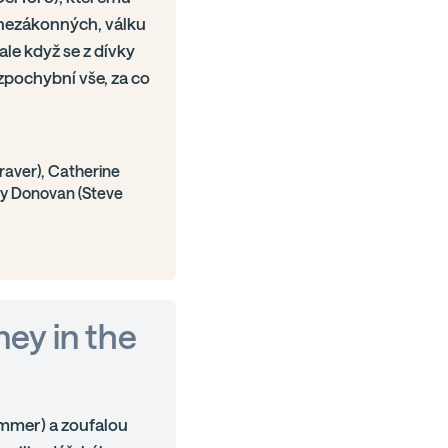
 nezákonných, válku
le když se z dívky
 zpochybní vše, za co
Graver), Catherine
ey Donovan (Steve
ney in the
lummer) a zoufalou