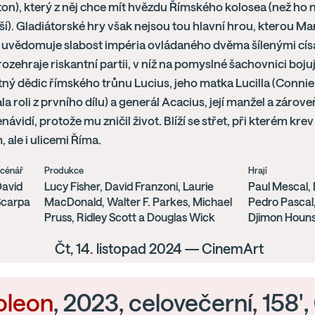
n), který z něj chce mít hvězdu Římského kolosea (než ho 
í). Gladiátorské hry však nejsou tou hlavní hrou, kterou M
i uvědomuje slabost impéria ovládaného dvěma šílenými císa
rozehraje riskantní partii, v níž na pomyslné šachovnici bojuj
ný dědic římského trůnu Lucius, jeho matka Lucilla (Connie N
a roli z prvního dílu) a generál Acacius, její manžel a zárove
enávidí, protože mu zničil život. Blíží se střet, při kterém kre
 ale i ulicemi Říma.
cénář
Produkce
Hrají
avid
Lucy Fisher, David Franzoni, Laurie
Paul Mescal,
Scarpa
MacDonald, Walter F. Parkes, Michael
Pedro Pascal,
Pruss, Ridley Scott a Douglas Wick
Djimon Houns
Čt, 14. listopad 2024 — CinemArt
oleon
, 2023, celovečerní, 158'