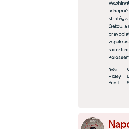
Washingto
schopnějš
stratég s
Getou, a 
právoplat
zopakoval
k smrti n
Koloseem,
Režie
S
Ridley
D
Scott
Nap