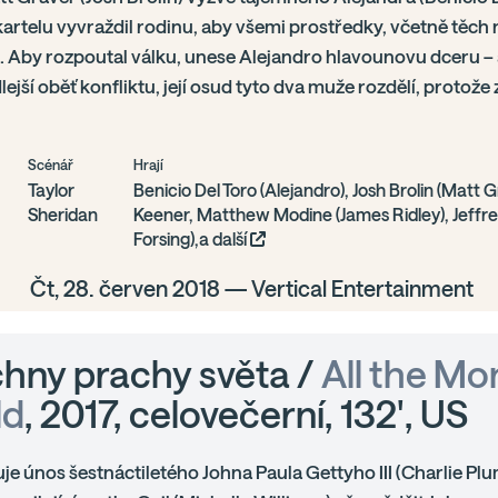
artelu vyvraždil rodinu, aby všemi prostředky, včetně těch
. Aby rozpoutal válku, unese Alejandro hlavounovu dceru – a
lejší oběť konfliktu, její osud tyto dva muže rozdělí, protože
Scénář
Hrají
Taylor
Benicio Del Toro (Alejandro), Josh Brolin (Matt 
Sheridan
Keener, Matthew Modine (James Ridley), Jeffr
Forsing),a další
Čt, 28. červen 2018 — Vertical Entertainment
hny prachy světa /
All the Mo
ld
, 2017, celovečerní, 132', US
uje únos šestnáctiletého Johna Paula Gettyho III (Charlie P