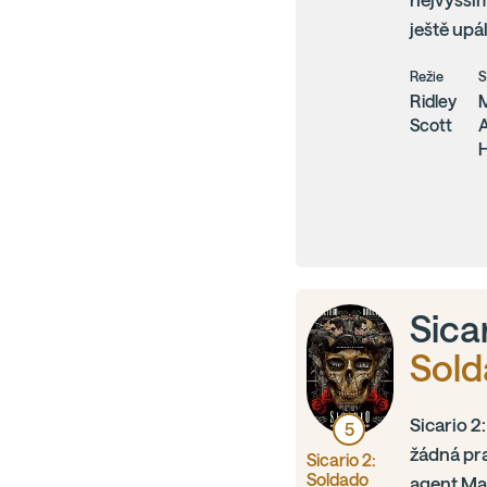
ještě upál
Režie
S
Ridley
Scott
A
H
Sica
Sol
Sicario 2
5
žádná pra
Sicario 2:
Soldado
agent Mat