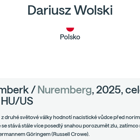
Dariusz Wolski
Polsko
mberk /
Nuremberg
, 2025, ce
, HU/US
 z druhé světové války hodnotí nacistické vůdce před nori
se stává stále více posedlý snahou porozumět zlu, zatímco
Hermannem Göringem (Russell Crowe).