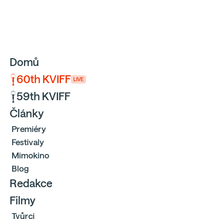
Sbíráme počty návštěvníků webu přes Google a Cloudfl
Domů
60th KVIFF
LIVE
59th KVIFF
Články
Premiéry
Festivaly
Mimokino
Blog
Redakce
Filmy
Tvůrci