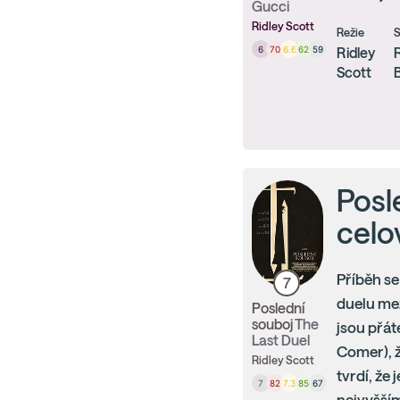
Gucci
Ridley Scott
Režie
S
6
70
6.6
62
59
Ridley
Scott
Posl
celo
Příběh se
7
duelu me
Poslední
souboj
The
jsou přát
Last Duel
Comer), ž
Ridley Scott
tvrdí, že
7
82
7.3
85
67
nejvyšším