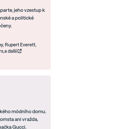
arte, jeho vzestup k
enské a politické
očeny.
y, Rupert Everett,
s,a další
alského módního domu.
 pomsta ani vražda,
načka Gucci.