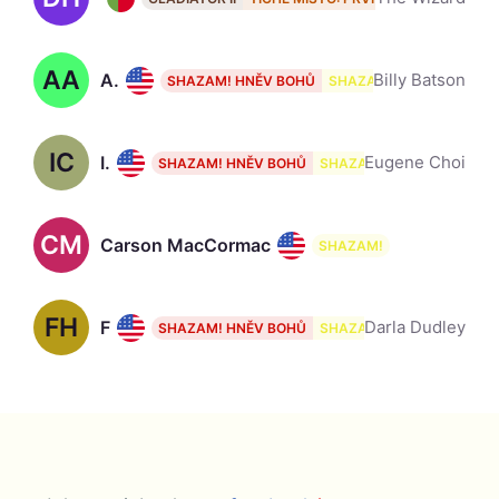
AA
Asher Angel, 23
Billy Batson
SHAZAM! HNĚV BOHŮ
SHAZAM!
IC
Ian Chen, 19
Eugene Choi
SHAZAM! HNĚV BOHŮ
SHAZAM!
CM
Carson MacCormac
SHAZAM!
FH
Faithe Herman
Darla Dudley
SHAZAM! HNĚV BOHŮ
SHAZAM!