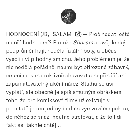
HODNOCENÍ (JB, "SALÁM"
) — Proč nedat ještě
menší hodnocení? Protože
Shazam
si svůj lehký
podprůměr hájí, nedělá fatální boty, a občas
vysolí i vtip hodný smíchu. Jeho problémem je, že
nic nedělá pořádně, neumí být přirozeně zábavný,
neumí se konstruktivně shazovat a nepřináší ani
zapamatovatelný akční nářez. Studiu se asi
vyplatí, ale obecně je spíš smutným obrázkem
toho, že pro komiksové filmy už existuje v
podstatě jeden jediný bod na výrazovém spektru,
do něhož se snaží houfně strefovat, a že to lidi
fakt asi takhle chtěj…