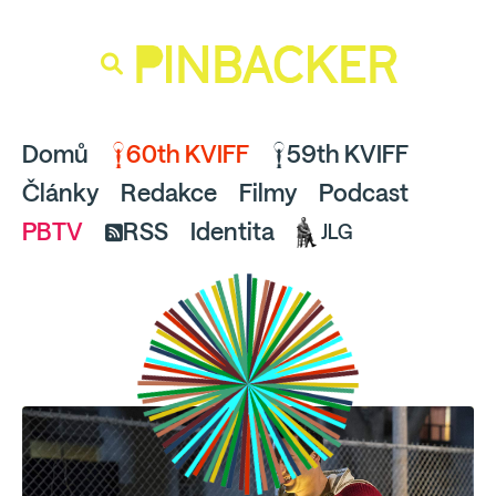
souhlaste
proto prosím s analytickými cookies
PINBACKER
a pusťte se do čtení.
Domů
60th KVIFF
59th KVIFF
Články
Redakce
Filmy
Podcast
PBTV
RSS
Identita
JLG