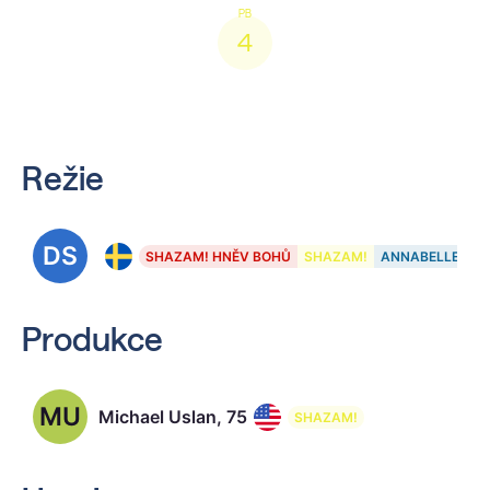
4
Režie
DS
David F. Sandberg
SHAZAM! HNĚV BOHŮ
SHAZAM!
ANNABELLE 2: Z
Produkce
MU
Michael Uslan, 75
SHAZAM!