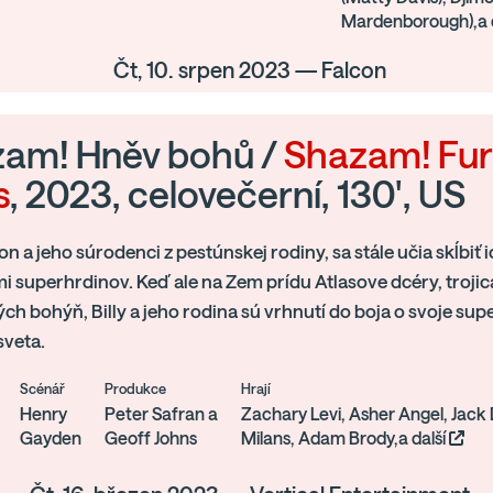
Mardenborough),a 
Čt, 10. srpen 2023 — Falcon
am! Hněv bohů /
Shazam! Fur
s
, 2023, celovečerní, 130', US
son a jeho súrodenci z pestúnskej rodiny, sa stále učia skĺbiť 
mi superhrdinov. Keď ale na Zem prídu Atlasove dcéry, troj
ch bohýň, Billy a jeho rodina sú vrhnutí do boja o svoje sup
sveta.
Scénář
Produkce
Hrají
Henry
Peter Safran a
Zachary Levi, Asher Angel, Jack
Gayden
Geoff Johns
Milans, Adam Brody,a další