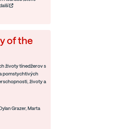
další
y of the
ich životy tínedžerov s
ica pomstychtivých
erschopnosti, životy a
 Dylan Grazer, Marta