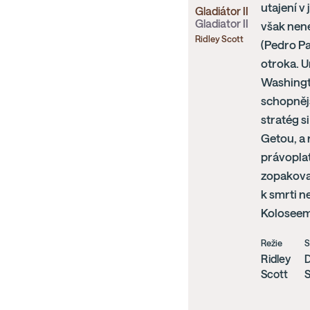
utajení v
Gladiátor II
Gladiator II
však nen
Ridley Scott
(Pedro Pa
otroka. U
Washingto
schopnějš
stratég s
Getou, a 
právoplat
zopakoval
k smrti n
Koloseem,
Režie
S
Ridley
D
Scott