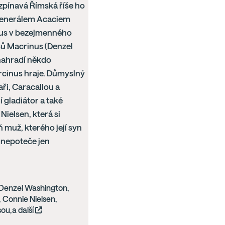
zpínavá Římská říše ho
 generálem Acaciem
cius v bezejmenného
sů Macrinus (Denzel
nahradí někdo
arcinus hraje. Důmyslný
ři, Caracallou a
í gladiátor a také
ielsen, která si
ň muž, kterého její syn
v nepoteče jen
 Denzel Washington,
 Connie Nielsen,
ou,a další