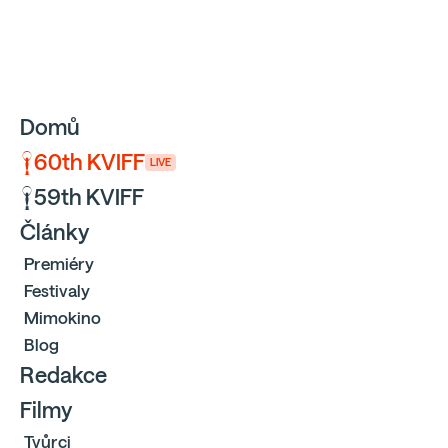
Sbíráme počty návštěvníků webu přes Google a Cloudfl
Domů
60th KVIFF
LIVE
59th KVIFF
Články
Premiéry
Festivaly
Mimokino
Blog
Redakce
Filmy
Tvůrci