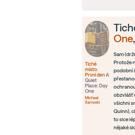
Tich
One
Sam (drži
Protože n
Tiché
místo:
podobní m
První den
A
přestanou
Quiet
Place: Day
ochranou 
One
obzvlášť 
Michael
Sarnoski
všichni s
Quinn), c
to sice l
nějaké sl