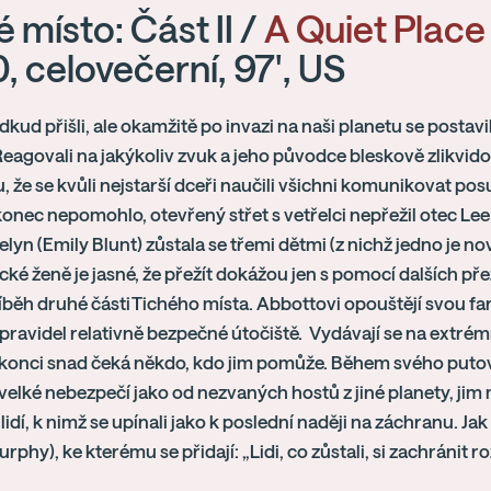
 místo: Část II /
A Quiet Place 
, celovečerní, 97', US
odkud přišli, ale okamžitě po invazi na naši planetu se postav
Reagovali na jakýkoliv zvuk a jeho původce bleskově zlikvidova
, že se kvůli nejstarší dceři naučili všichni komunikovat pos
konec nepomohlo, otevřený střet s vetřelci nepřežil otec Lee 
lyn (Emily Blunt) zůstala se třemi dětmi (z nichž jedno je 
ké ženě je jasné, že přežít dokážou jen s pomocí dalších pře
íběh druhé části Tichého místa. Abbottovi opouštějí svou f
pravidel relativně bezpečné útočiště. Vydávají se na extr
 konci snad čeká někdo, kdo jim pomůže. Během svého putov
 velké nebezpečí jako od nezvaných hostů z jiné planety, jim 
 lidí, k nimž se upínali jako k poslední naději na záchranu. Ja
urphy), ke kterému se přidají: „Lidi, co zůstali, si zachránit 