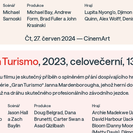
Scénář
Produkce
Hrají
Michael
Michael Bay, Andrew
Lupita Nyong'o, Djimon
Sarnoski
Form, Brad Fuller a John
Quinn, Alex Wolff, Deni
Krasinski
Čt, 27. červen 2024 — CinemArt
 Turismo
, 2023, celovečerní, 1
 filmu je skutečný příběh o splněném přání dospívajícího h
série „Gran Turismo“ Janna Mardenborougha, jehož herní do
až na dráhu skutečného profesionálního závodního jezdce.
Scénář
Produkce
Hrají
Jason Hall
Doug Belgrad, Dana
Archie Madekwe (J
p
a Zach
Brunetti, Carter Swan a
David Harbour (Jack
Baylin
Asad Qizilbash
Bloom (Danny Moor
(Matty Davis), Dji