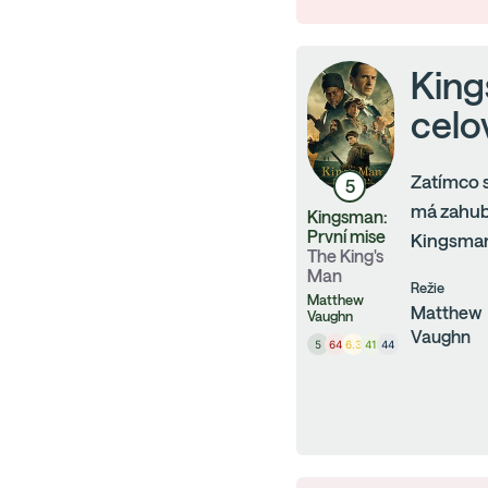
King
celo
Zatímco s
5
má zahubi
Kingsman:
První mise
Kingsman:
The King's
Man
Režie
Matthew
Matthew
Vaughn
Vaughn
5
64
6.3
41
44