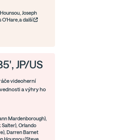
 Hounsou, Joseph
s O'Hare,a další
35', JP/US
ráče videoherní
vednosti a výhry ho
ann Mardenborough),
 Salter), Orlando
e), Darren Barnet
mon Hounsou (Steve