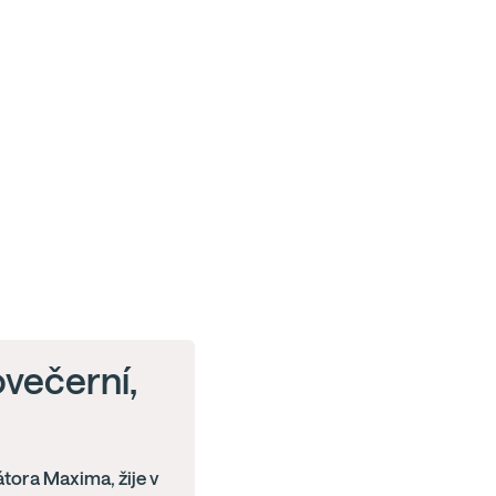
ovečerní,
átora Maxima, žije v