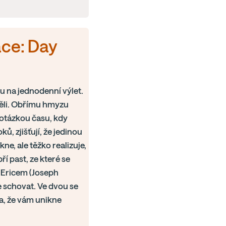
ace: Day
u na jednodenní výlet.
etěli. Obřímu hmyzu
 otázkou času, kdy
ů, zjišťují, že jedinou
ne, ale těžko realizuje,
í past, ze které se
s Ericem (Joseph
 schovat. Ve dvou se
a, že vám unikne