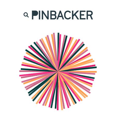
are. Našich čtenářů si nesmírně vážíme,
prot
PINBACKER