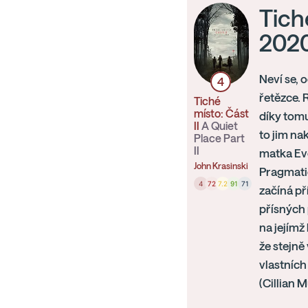
Tiché
2020
Neví se, 
4
řetězce. 
Tiché
místo: Část
díky tomu
II
A Quiet
to jim na
Place Part
II
matka Eve
John Krasinski
Pragmatic
4
72
7.2
91
71
začíná př
přísných 
na jejímž
že stejně
vlastních
(Cillian M