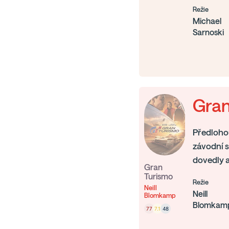
Režie
Michael
Sarnoski
Gran
Předlohou
závodní 
dovedly 
Gran
Turismo
Režie
Neill
Neill
Blomkamp
Blomkam
77
7.1
48