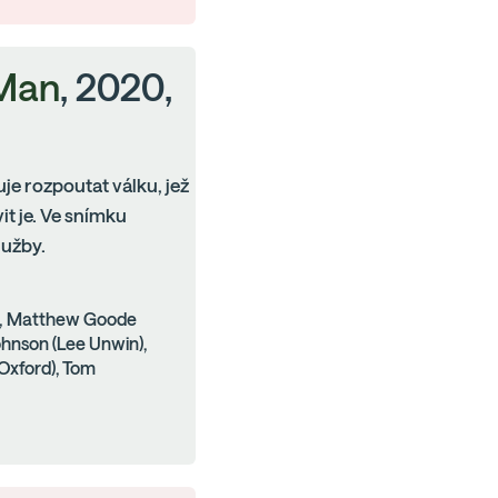
 Man
, 2020,
je rozpoutat válku, jež
it je. Ve snímku
lužby.
), Matthew Goode
Johnson (Lee Unwin),
Oxford), Tom