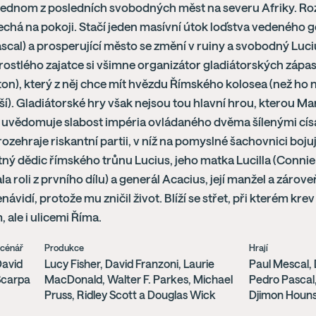
 jednom z posledních svobodných měst na severu Afriky. Ro
echá na pokoji. Stačí jeden masívní útok loďstva vedeného
scal) a prosperující město se změní v ruiny a svobodný Lu
rostlého zajatce si všimne organizátor gladiátorských zápa
n), který z něj chce mít hvězdu Římského kolosea (než ho 
í). Gladiátorské hry však nejsou tou hlavní hrou, kterou M
i uvědomuje slabost impéria ovládaného dvěma šílenými císa
rozehraje riskantní partii, v níž na pomyslné šachovnici bojuj
ný dědic římského trůnu Lucius, jeho matka Lucilla (Connie N
a roli z prvního dílu) a generál Acacius, její manžel a zárove
enávidí, protože mu zničil život. Blíží se střet, při kterém kre
 ale i ulicemi Říma.
cénář
Produkce
Hrají
avid
Lucy Fisher, David Franzoni, Laurie
Paul Mescal,
Scarpa
MacDonald, Walter F. Parkes, Michael
Pedro Pascal,
Pruss, Ridley Scott a Douglas Wick
Djimon Houns