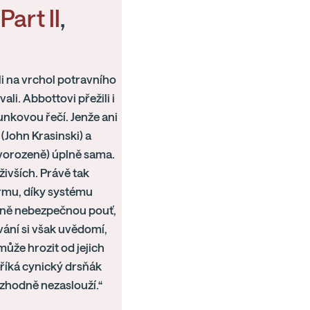
Part II
,
ili na vrchol potravního
li. Abbottovi přežili i
unkovou řečí. Jenže ani
(John Krasinski) a
novorozeně) úplně sama.
živších. Právě tak
armu, díky systému
émně nebezpečnou pouť,
ání si však uvědomí,
může hrozit od jejich
k říká cynický drsňák
rozhodně nezaslouží.“