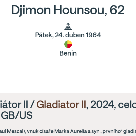
Djimon Hounsou, 62
Pátek, 24. duben 1964
Benin
átor II /
Gladiator II
, 2024, cel
, GB/US
aul Mescal), vnuk císaře Marka Aurelia a syn „prvního“ gladi