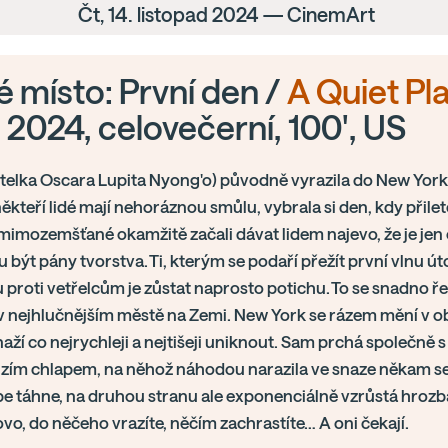
Čt, 14. listopad 2024 — CinemArt
é místo: První den /
A Quiet Pl
, 2024, celovečerní, 100', US
telka Oscara Lupita Nyong'o) původně vyrazila do New York
ěkteří lidé mají nehoráznou smůlu, vybrala si den, kdy přil
imozemšťané okamžitě začali dávat lidem najevo, že je jen
 být pány tvorstva. Ti, kterým se podaří přežít první vlnu útok
proti vetřelcům je zůstat naprosto potichu. To se snadno řek
v nejhlučnějším městě na Zemi. New York se rázem mění v obř
naží co nejrychleji a nejtišeji uniknout. Sam prchá společně 
izím chlapem, na něhož náhodou narazila ve snaze někam se
épe táhne, na druhou stranu ale exponenciálně vzrůstá hrozb
ovo, do něčeho vrazíte, něčím zachrastíte… A oni čekají.