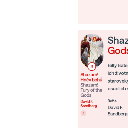
Shaz
God
Billy Bat
3
ich život
Shazam!
Hněv bohů
staroveký
Shazam!
osud ich 
Fury of the
Gods
Režie
David F.
Sandberg
David F.
Sandberg
3