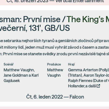
Čt, 16. březen 2023 — Vertical Entertainment
sman: První mise /
The King's
večerní, 131', GB/US
e sebranka nejhorších tyranů a geniálních zločinců připravu
t miliony lidí, jeden muž musí vyhrát závod s časem a zastav
 První mise se stanete svědky zrodu první nezávislé tajné s
Scénář
Produkce
Hrají
Matthew Vaughn,
Matthew
Gemma Arterton (Polly
Jane Goldman a Karl
Vaughn
(Tristan), Aaron Taylor-
Gajdusek
Ralph Fiennes (Duke of 
Hollander,a další
Čt, 6. leden 2022 — Falcon