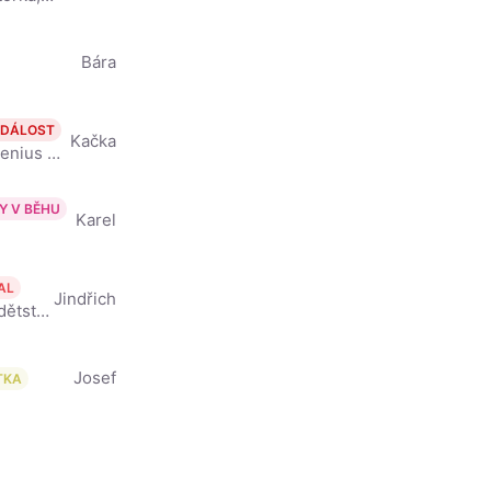
Bára
UDÁLOST
Kačka
Kromě herečky je také houslistkou (je součástí hudebního tělesa Comenius Quartet), k čemuž ji přivedla její sestra Kristýna. Jenovéfa studuje na konzervatoři a má kapelu Wunder Bar Band, s níž hraje po
Y V BĚHU
Karel
AL
Jindřich
Se svými rodiči, herečkou Chantal Poullain a Bolkem Polívkou, strávil dětství v Brně. Závodně se věnoval snowboardingu, zajímala ho výtvarná tvorba, studoval v Kanadě angličtinu, po návratu se rozhodl
Josef
TKA