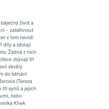
 báječný život a
ání – zaběhnout
er v tom nevidí
 díly a zdolají
eta. Žádná z nich
řece zbývají tři
avil skvělý
em do běhání
Marcela (Tereza
ří synů a jejich
eumí, nebo
eronika Khek