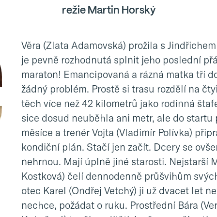
režie Martin Horský
Věra (Zlata Adamovská) prožila s Jindřichem
je pevně rozhodnutá splnit jeho poslední př
maraton! Emancipovaná a rázná matka tří dc
žádný problém. Prostě si trasu rozdělí na čtyři
těch více než 42 kilometrů jako rodinná štaf
sice dosud neuběhla ani metr, ale do startu p
měsíce a trenér Vojta (Vladimír Polívka) připr
kondiční plán. Stačí jen začít. Dcery se ovš
nehrnou. Mají úplně jiné starosti. Nejstarší 
Kostková) čelí dennodenně průšvihům svých t
otec Karel (Ondřej Vetchý) ji už dvacet let n
nechce, požádat o ruku. Prostřední Bára (V