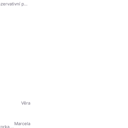
Jan Drnek (* 1960 Plzeň) je český spisovatel, vychovatel mládeže, konzervativní politik, monarchista a plzeňský patriot.
Věra
Marcela
Tereza Kostková (* 14. června 1976 Praha) je česká herečka a moderátorka, dcera herce Petra Kostky a herečky Carmen Mayerové.