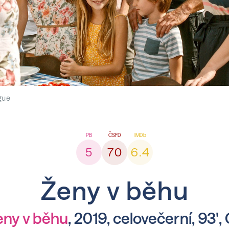
gue
5
70
6.4
Ženy v běhu
eny v běhu
, 2019, celovečerní, 93',