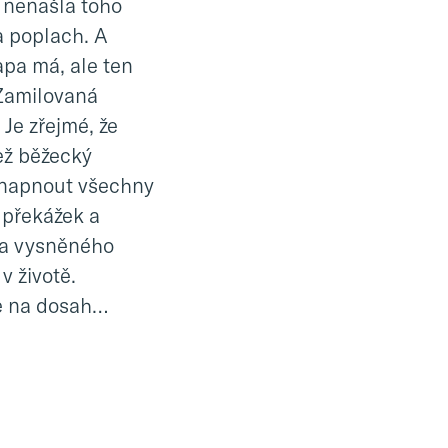
m nenašla toho
na poplach. A
apa má, ale ten
Zamilovaná
Je zřejmé, že
ež běžecký
 napnout všechny
u překážek a
va vysněného
v životě.
 je na dosah…