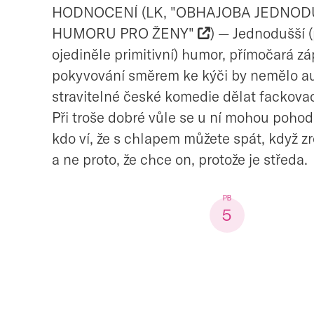
HODNOCENÍ (LK, "OBHAJOBA JEDNO
HUMORU PRO ŽENY"
) — Jednodušší 
ojediněle primitivní) humor, přímočará zá
pokyvování směrem ke kýči by nemělo a
stravitelné české komedie dělat fackova
Při troše dobré vůle se u ní mohou pohodln
kdo ví, že s chlapem můžete spát, když z
a ne proto, že chce on, protože je středa.
5