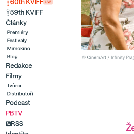
60th KVIFF
LIVE
59th KVIFF
Články
Premiéry
Festivaly
Mimokino
Blog
© CinemArt / Infinity Pra
Redakce
Filmy
Tvůrci
Distributoři
Podcast
PBTV
RSS
Ž