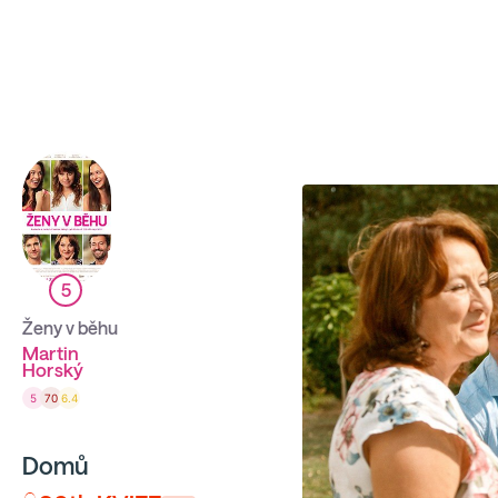
Sbíráme počty návštěvníků webu přes Google a Cloudfl
5
Ženy v běhu
Martin
Horský
5
70
6.4
Domů