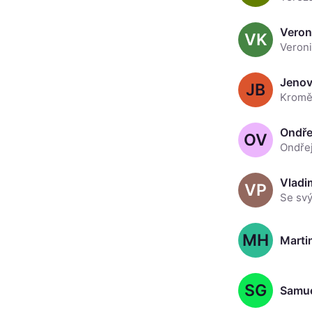
Veron
VK
Veroni
JB
OV
Ondřej
Vladim
VP
MH
Marti
SG
Samue