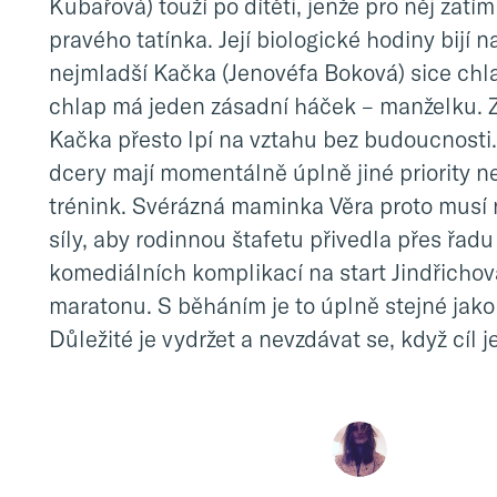
Kubařová) touží po dítěti, jenže pro něj zatí
pravého tatínka. Její biologické hodiny bijí 
nejmladší Kačka (Jenovéfa Boková) sice chl
chlap má jeden zásadní háček – manželku. 
Kačka přesto lpí na vztahu bez budoucnosti. 
dcery mají momentálně úplně jiné priority n
trénink. Svérázná maminka Věra proto musí
síly, aby rodinnou štafetu přivedla přes řad
komediálních komplikací na start Jindřicho
maratonu. S běháním je to úplně stejné jako 
Důležité je vydržet a nevzdávat se, když cíl