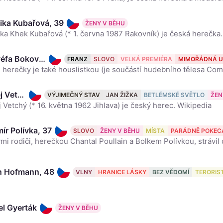
ika Kubařová, 39
ŽENY V BĚHU
ka Khek Kubařová (* 1. června 1987 Rakovník) je česká herečka.
Jenovéfa Boková, 34
FRANZ
SLOVO
VELKÁ PREMIÉRA
MIMOŘÁDNÁ 
Ondřej Vetchý, 64
VÝJIMEČNÝ STAV
JAN ŽIŽKA
BETLÉMSKÉ SVĚTLO
ŽEN
 Vetchý (* 16. května 1962 Jihlava) je český herec. Wikipedia
ír Polívka, 37
SLOVO
ŽENY V BĚHU
MÍSTA
PARÁDNĚ POKEC
n Hofmann, 48
VLNY
HRANICE LÁSKY
BEZ VĚDOMÍ
TERORIS
l Gyerták
ŽENY V BĚHU