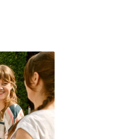
o prosím s analytickými cookies a pusťte se do čtení.