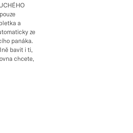
DUCHÉHO
(pouze
pletka a
utomaticky ze
cího panáka.
ě bavit i ti,
rovna chcete,