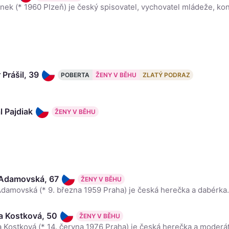
 Prášil, 39
POBERTA
ŽENY V BĚHU
ZLATÝ PODRAZ
l Pajdiak
ŽENY V BĚHU
 Adamovská, 67
ŽENY V BĚHU
Adamovská (* 9. března 1959 Praha) je česká herečka a dabérka.
a Kostková, 50
ŽENY V BĚHU