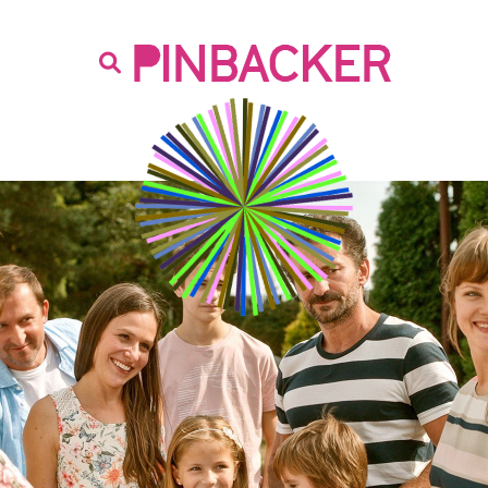
are. Našich čtenářů si nesmírně vážíme,
prot
PINBACKER