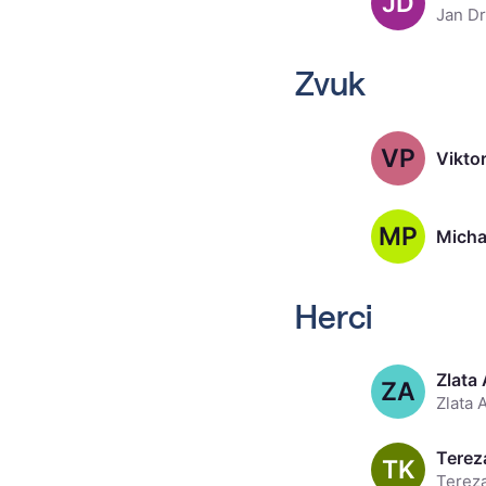
JD
Zvuk
VP
Viktor
MP
Micha
Herci
Zlata
ZA
Zlata 
Terez
TK