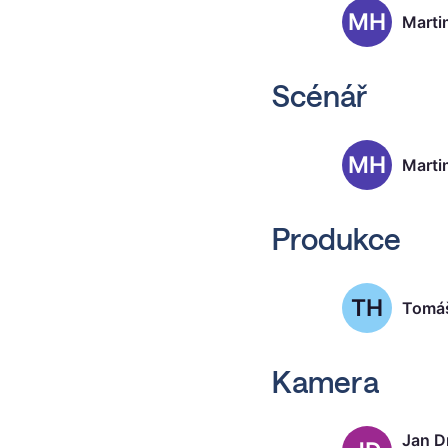
MH
Marti
Scénář
MH
Marti
Produkce
TH
Tomáš
Kamera
Jan D