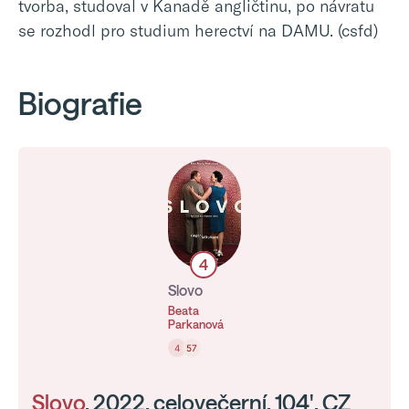
tvorba, studoval v Kanadě angličtinu, po návratu
se rozhodl pro studium herectví na DAMU. (csfd)
Biografie
4
Slovo
Beata
Parkanová
4
57
Slovo
, 2022, celovečerní, 104', CZ