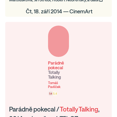
Čt, 18. září 2014 — CinemArt
Parádně
pokecal
Totally
Talking
Tomáš
Pavlíček
54
5.4
Parádně pokecal /
Totally Talking
,