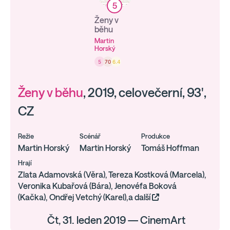
5
Ženy v
běhu
Martin
Horský
5
70
6.4
Ženy v běhu
, 2019, celovečerní, 93',
CZ
Režie
Scénář
Produkce
Martin Horský
Martin Horský
Tomáš Hoffman
Hrají
Zlata Adamovská (Věra), Tereza Kostková (Marcela),
Veronika Kubařová (Bára), Jenovéfa Boková
(Kačka), Ondřej Vetchý (Karel),a další
Čt, 31. leden 2019 — CinemArt