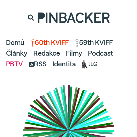
souhlaste
proto prosím s analytickými cookies
PINBACKER
a pusťte se do čtení.
Domů
60th KVIFF
59th KVIFF
Články
Redakce
Filmy
Podcast
PBTV
RSS
Identita
JLG