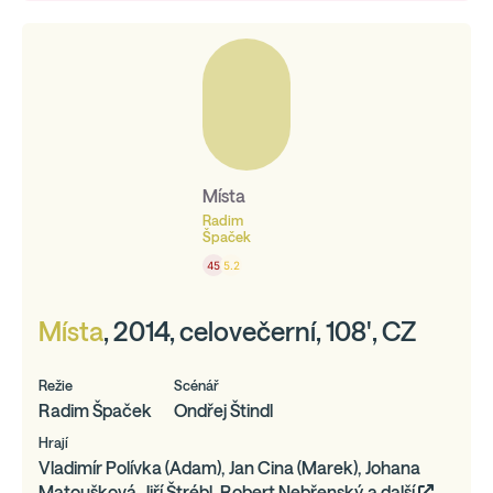
Místa
Radim
Špaček
45
5.2
Místa
, 2014, celovečerní, 108', CZ
Režie
Scénář
Radim Špaček
Ondřej Štindl
Hrají
Vladimír Polívka (Adam), Jan Cina (Marek), Johana
Matoušková, Jiří Štrébl, Robert Nebřenský,a další