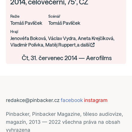
2014, celovečerní, 75', CZ
Režie
Scénář
Tomáš Pavlíček
Tomáš Pavlíček
Hrají
Jenovéfa Boková, Václav Vydra, Aneta Krejčíková,
Vladimír Polívka, Matěj Ruppert,a další
Čt, 31. červenec 2014 — Aerofilms
redakce@pinbacker.cz
facebook
instagram
Pinbacker, Pinbacker Magazine, těleso audiovize,
magazín, 2013 — 2022 všechna práva na obsah
vyhrazena