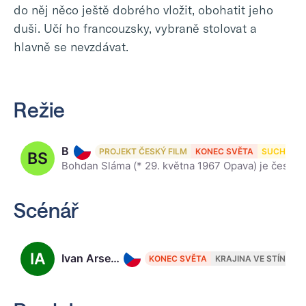
do něj něco ještě dobrého vložit, obohatit jeho
duši. Učí ho francouzsky, vybraně stolovat a
hlavně se nevzdávat.
Režie
Bohdan Sláma, 59
PROJEKT ČESKÝ FILM
KONEC SVĚTA
SUCHO
BS
Bohdan Sláma (* 29. května 1967 Opava) je český filmový režisér, scenárista, herec a pedagog Katedry režie pražské FAMU. Natočil 5 celovečerních filmů, které sklízejí úspěch mezi diváky i kritiky na če
Scénář
IA
Ivan Arsenjev
KONEC SVĚTA
KRAJINA VE STÍNU