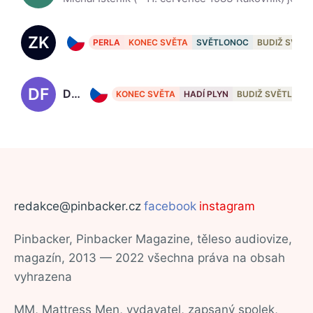
ZK
Zuzana Konečná
PERLA
KONEC SVĚTA
SVĚTLONOC
BUDIŽ SVĚT
DF
Daniel Fischer
KONEC SVĚTA
HADÍ PLYN
BUDIŽ SVĚTLO
redakce@pinbacker.cz
facebook
instagram
Pinbacker, Pinbacker Magazine, těleso audiovize,
magazín, 2013 — 2022 všechna práva na obsah
vyhrazena
MM, Mattress Men, vydavatel, zapsaný spolek,