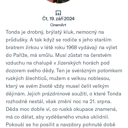
Čt, 19. září 2024
CinemArt
Tonda je drobný, brýlatý kluk, nemocný na
průdušky. A tak když se rodiče s jeho starším
bratrem Jirkou v létě roku 1968 vydávají na výlet
do Paříže, má smůlu. Musí zůstat na čerstvém
vzduchu na chalupě v Jizerských horách pod
dozorem svého dědy. Ten je svérázným potomkem
ruských šlechticů, mužem s velkou noblesou,
který ve svém životě vždy musel čelit velkým
dějinám. Jejich prázdninové soužití, o které Tonda
rozhodně nestál, však změní noc na 21. srpna.
Děda moc dobře ví, co ruská okupace znamená,
má co dělat, aby vyděšeného vnuka uklidnil.
Pokouší se ho posílit a navzdory pohnuté době