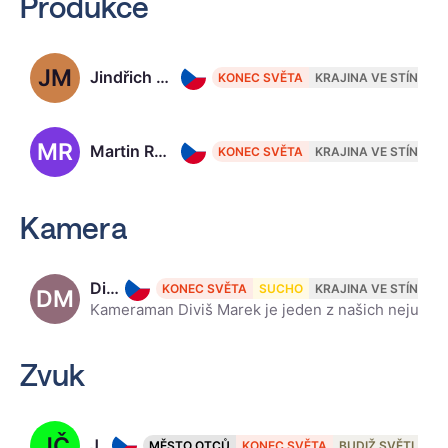
Produkce
JM
Jindřich Motýl
KONEC SVĚTA
KRAJINA VE STÍNU
MR
Martin Růžička
KONEC SVĚTA
KRAJINA VE STÍNU
Kamera
Diviš Marek, 62
KONEC SVĚTA
SUCHO
KRAJINA VE STÍNU
DM
Kameraman Diviš Marek je jeden z našich nejuznávanějších kameramanů. Je nositelem Českého lva za nejlepší kameru za film Štěstí (2005) a nominaci na tuto cenu má za film …a bude hůř (2007). Na svém kon
Zvuk
JČ
Jan Čeněk
MĚSTO OTCŮ
KONEC SVĚTA
BUDIŽ SVĚTLO