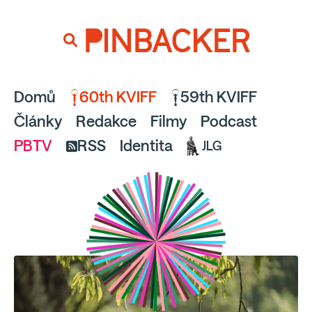
souhlaste
proto prosím s analytickými cookies
PINBACKER
a pusťte se do čtení.
Domů
60th KVIFF
59th KVIFF
Články
Redakce
Filmy
Podcast
PBTV
RSS
Identita
JLG