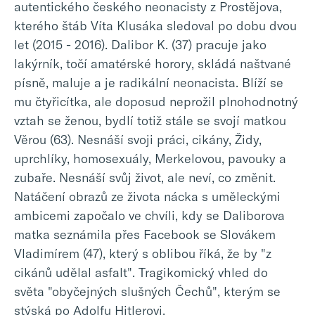
autentického českého neonacisty z Prostějova,
kterého štáb Víta Klusáka sledoval po dobu dvou
let (2015 - 2016). Dalibor K. (37) pracuje jako
lakýrník, točí amatérské horory, skládá naštvané
písně, maluje a je radikální neonacista. Blíží se
mu čtyřicítka, ale doposud neprožil plnohodnotný
vztah se ženou, bydlí totiž stále se svojí matkou
Věrou (63). Nesnáší svoji práci, cikány, Židy,
uprchlíky, homosexuály, Merkelovou, pavouky a
zubaře. Nesnáší svůj život, ale neví, co změnit.
Natáčení obrazů ze života nácka s uměleckými
ambicemi započalo ve chvíli, kdy se Daliborova
matka seznámila přes Facebook se Slovákem
Vladimírem (47), který s oblibou říká, že by "z
cikánů udělal asfalt". Tragikomický vhled do
světa "obyčejných slušných Čechů", kterým se
stýská po Adolfu Hitlerovi.