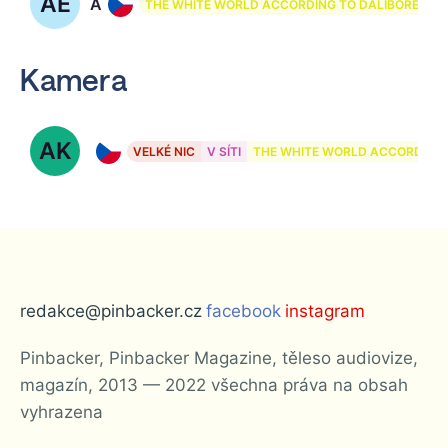
AE
Adéla Elbel
THE WHITE WORLD ACCORDING TO DALIBOREK
Kamera
AK
Adam Kruliš
VELKÉ NIC
V SÍTI
THE WHITE WORLD ACCORDING 
redakce@pinbacker.cz
facebook
instagram
Pinbacker, Pinbacker Magazine, těleso audiovize,
magazín, 2013 — 2022 všechna práva na obsah
vyhrazena