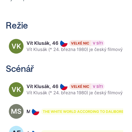
Režie
Vít Klusák, 46
VELKÉ NIC
V SÍTI
VK
Vít Klusák (* 24. března 1980) je český filmový režisér. Vystudoval fotografii na Střední průmyslové škole grafické v Praze, v Hellichově ulici. Spolu s Filipem Remundou založil a od roku 2003 vede fil
Scénář
Vít Klusák, 46
VELKÉ NIC
V SÍTI
VK
Vít Klusák (* 24. března 1980) je český filmový režisér. Vystudoval fotografii na Střední průmyslové škole grafické v Praze, v Hellichově ulici. Spolu s Filipem Remundou založil a od roku 2003 vede fil
MS
Marianna Stránská
THE WHITE WORLD ACCORDING TO DALIBOREK