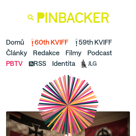
souhlaste
proto prosím s analytickými cookies
PINBACKER
a pusťte se do čtení.
Domů
60th KVIFF
59th KVIFF
Články
Redakce
Filmy
Podcast
PBTV
RSS
Identita
JLG