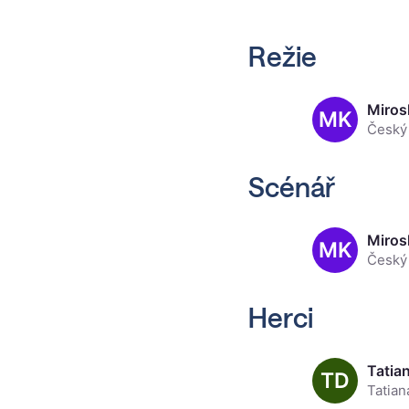
Režie
Miros
MK
Scénář
Miros
MK
Herci
Tatia
TD