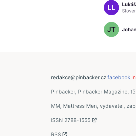
Lukáš
LL
JT
Johan
redakce@pinbacker.cz
facebook
i
Pinbacker, Pinbacker Magazine, t
MM, Mattress Men, vydavatel, za
ISSN 2788-1555
RSS