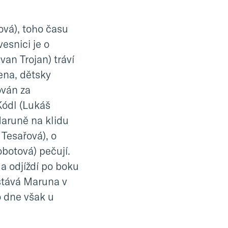
ová), toho času
esnici je o
an Trojan) tráví
ena, dětsky
ován za
Kódl (Lukáš
Maruně na klidu
Tesařová), o
botová) pečují.
 a odjíždí po boku
stává Maruna v
o dne však u