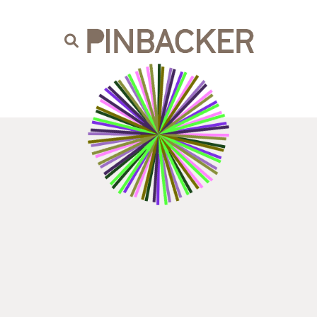
are. Našich čtenářů si nesmírně vážíme,
prot
PINBACKER