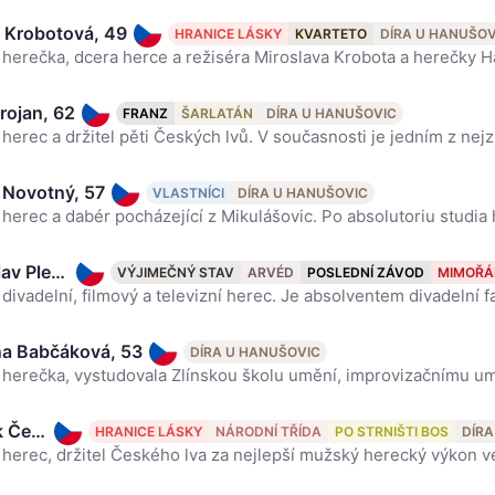
 Krobotová, 49
HRANICE LÁSKY
KVARTETO
DÍRA U HANUŠOV
rojan, 62
FRANZ
ŠARLATÁN
DÍRA U HANUŠOVIC
 Novotný, 57
VLASTNÍCI
DÍRA U HANUŠOVIC
Jaroslav Plesl, 51
VÝJIMEČNÝ STAV
ARVÉD
POSLEDNÍ ZÁVOD
MIMOŘÁ
a Babčáková, 53
DÍRA U HANUŠOVIC
Hynek Čermák, 53
HRANICE LÁSKY
NÁRODNÍ TŘÍDA
PO STRNIŠTI BOS
DÍRA