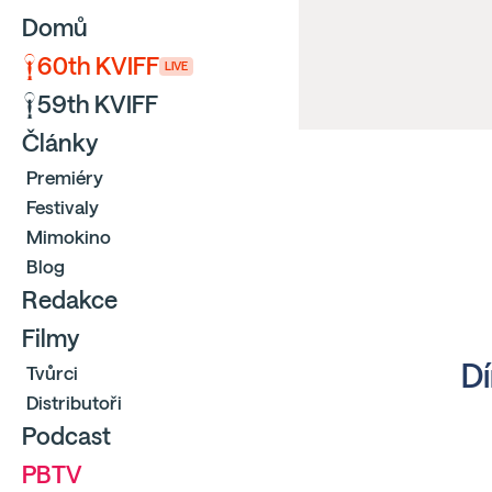
Domů
60th KVIFF
LIVE
59th KVIFF
Články
Premiéry
Festivaly
Mimokino
Blog
Redakce
Filmy
Dí
Tvůrci
Distributoři
Podcast
PBTV