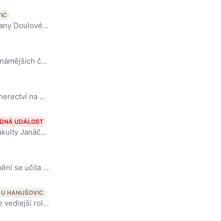
IC
Česká herečka, dcera herce a režiséra Miroslava Krobota a herečky Hany Doulové. Vystudovala činoherní herectví na DAMU. V roce 2000 se stala členkou souboru Dejvického divadla. Vedle tohoto divadla půs
Český herec a držitel pěti Českých lvů. V současnosti je jedním z nejznámějších českých herců a dosáhl výrazných úspěchů v rolích divadelních, televizních i filmových, prosadil se také v dabingu. (Wiki
Český herec a dabér pocházející z Mikulášovic. Po absolutoriu studia herectví na Pražské konzervatoři byl ve svém prvním angažmá v Jihočeském divadle v Českých Budějovicích. Od roku 1998 je členem soub
DNÁ UDÁLOST
Český divadelní, filmový a televizní herec. Je absolventem divadelní fakulty Janáčkovy akademie múzických umění v Brně. Od roku 2001 je členem souboru Dejvického divadla. (Wikipedia)
Česká herečka, vystudovala Zlínskou školu umění, improvizačnímu umění se učila u Jaroslava Duška (sama nyní uvádí své improvizační večery Second sekec aneb Hlava nehlava, účinkovala ve stand-up show Na
 U HANUŠOVIC
Český herec, držitel Českého lva za nejlepší mužský herecký výkon ve vedlejší roli v roce 2011 ve snímku Nevinnost. V televizi a na filmovém plátně jej diváci mohou vídat již od roku 1993. Objevil se n