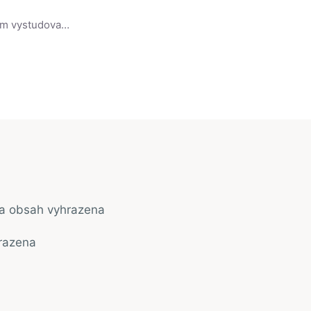
Slovenský herec. Své dětství prožil v Hriňové. Vyučil se sklářem, potom vystudoval herectví na VŠMU. Je členem hereckého souboru divadla Astorka Korzo '90. Hostuje i v SND. Zahrál si několik hlavních a
na obsah vyhrazena
razena