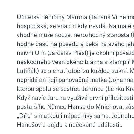
Učitelka němčiny Maruna (Tatiana Vilhelm
hospodská, se snad nikdy nevdá. Na malé v
vhodné muže nouze: nerozhodný starosta (Iv
hodně času na posedu a čeká na svého jel
naivní Olin (Jaroslav Plesl) je okolím považ
neškodného vesnického blázna a klempíř 
Latiňák) se s chutí otočí za každou sukní. 
nepřidá ani její panovačná matka (Johanna 
kterou spolu se sestrou Jarunou (Lenka Kro
Když navíc Jaruna využívá první příležitosti
postaršího Němce Hanse do Mnichova, zů
„Díře" s matkou i nápadníky sama. Jednoh
Hanušovic dojde k nečekané události..