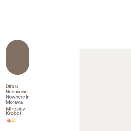
Sbíráme počty návštěvníků webu přes Google a Cloudfl
Díra u
Hanušovic
Nowhere in
Moravia
Miroslav
Krobot
49
5.7