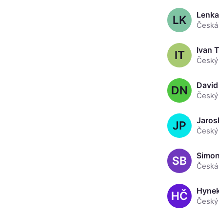
Lenka
LK
Ivan T
IT
David
DN
JP
Simon
SB
HČ