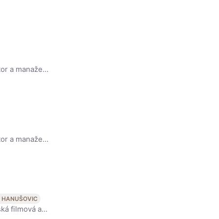
Český divadelní režisér, herec, dramatik, divadelní pedagog, organizátor a manažer, jenž v současné době působí jakožto umělecký vedoucí Dejvického divadla.
Český divadelní režisér, herec, dramatik, divadelní pedagog, organizátor a manažer, jenž v současné době působí jakožto umělecký vedoucí Dejvického divadla.
U HANUŠOVIC
Tatiana Dyková, rozená Vilhelmová (* 13. července 1978 Praha), je česká filmová a divadelní herečka. Za roli Moniky ve Slámově hořké komedii Štěstí obdržela v roce 2005 Českého lva pro nejlepší herečku