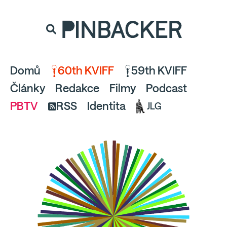
souhlaste
proto prosím s analytickými cookies
PINBACKER
a pusťte se do čtení.
Domů
60th KVIFF
59th KVIFF
Články
Redakce
Filmy
Podcast
PBTV
RSS
Identita
JLG