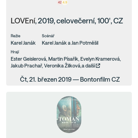
42
4.9
LOVEní
, 2019, celovečerní, 100', CZ
Režie
Scénář
Karel Janák
Karel Janák a Jan Potměšil
Hrají
Ester Geislerová, Martin Písařík, Evelyn Kramerová,
Jakub Prachař, Veronika Žilková,a další
Čt, 21. březen 2019 — Bontonfilm CZ