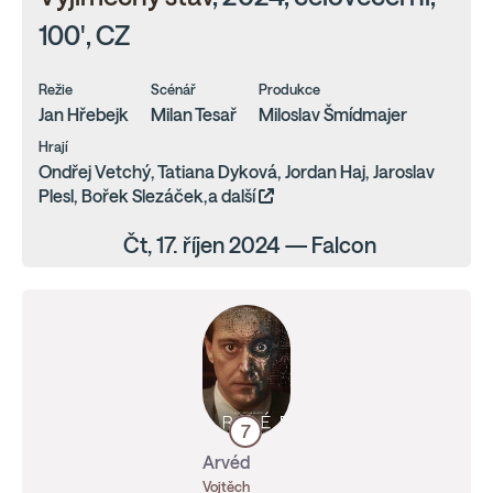
100', CZ
Režie
Scénář
Produkce
Jan Hřebejk
Milan Tesař
Miloslav Šmídmajer
Hrají
Ondřej Vetchý, Tatiana Dyková, Jordan Haj, Jaroslav
Plesl, Bořek Slezáček,a další
Čt, 17. říjen 2024 — Falcon
7
Arvéd
Vojtěch