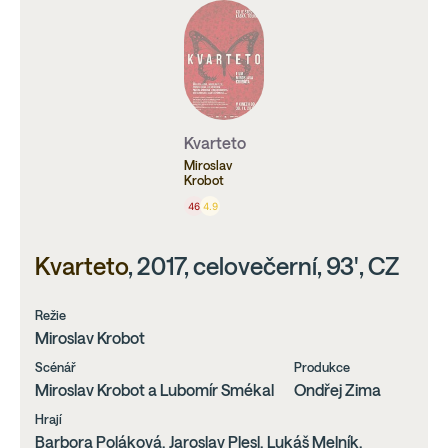
Kvarteto
Miroslav
Krobot
46
4.9
Kvarteto
, 2017, celovečerní, 93', CZ
Režie
Miroslav Krobot
Scénář
Produkce
Miroslav Krobot a Lubomír Smékal
Ondřej Zima
Hrají
Barbora Poláková, Jaroslav Plesl, Lukáš Melník,