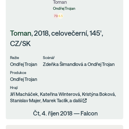
Toman
Ondřej Trojan
73
6.5
Toman
, 2018, celovečerní, 145',
CZ/SK
Režie
Scénář
Ondřej Trojan
Zdeňka Šimandlová a Ondřej Trojan
Produkce
Ondřej Trojan
Hrají
Jiří Macháček, Kateřina Winterová, Kristýna Boková,
Stanislav Majer, Marek Taclík,a další
Čt, 4. říjen 2018 — Falcon