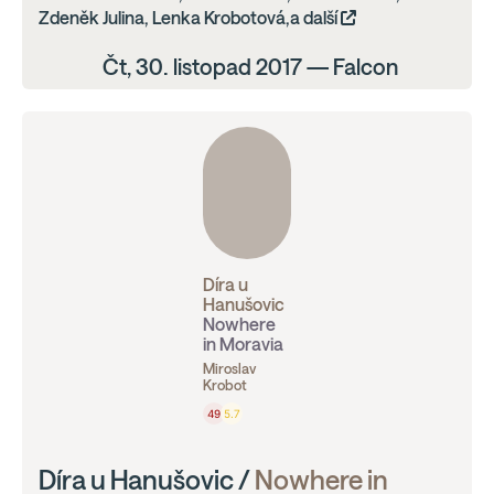
Zdeněk Julina, Lenka Krobotová,a další
Čt, 30. listopad 2017 — Falcon
Díra u
Hanušovic
Nowhere
in Moravia
Miroslav
Krobot
49
5.7
Díra u Hanušovic /
Nowhere in