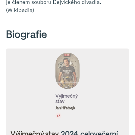
je členem souboru Dejvického divadla.
(Wikipedia)
Biografie
Výjimečný
stav
Jan Hřebejk
47
Výjimečný stav
, 2024, celovečerní,