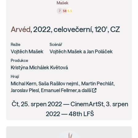
Mašek
7
58
5.5
Arvéd
, 2022, celovečerní, 120', CZ
Režie
Scénář
Vojtěch Mašek
Vojtěch Mašek a Jan Poláček
Produkce
Kristýna Michálek Květová
Hrají
Michal Kern, Saša Rašilov nejml., Martin Pechlát,
Jaroslav Plesl, Emanuel Fellmer,a další
Čt, 25. srpen 2022 — CinemArtSt, 3. srpen
2022 — 48th LFŠ