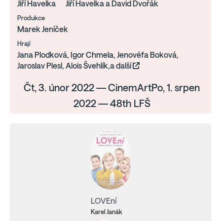
Jiří Havelka
Jiří Havelka a David Dvořák
Produkce
Marek Jeníček
Hrají
Jana Plodková, Igor Chmela, Jenovéfa Boková,
Jaroslav Plesl, Alois Švehlík,a další
Čt, 3. únor 2022 — CinemArtPo, 1. srpen
2022 — 48th LFŠ
LOVEní
Karel Janák