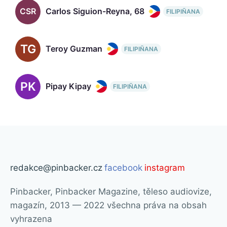
CSR
Carlos Siguion-Reyna, 68
FILIPIÑANA
TG
Teroy Guzman
FILIPIÑANA
PK
Pipay Kipay
FILIPIÑANA
redakce@pinbacker.cz
facebook
instagram
Pinbacker, Pinbacker Magazine, těleso audiovize,
magazín, 2013 — 2022 všechna práva na obsah
vyhrazena