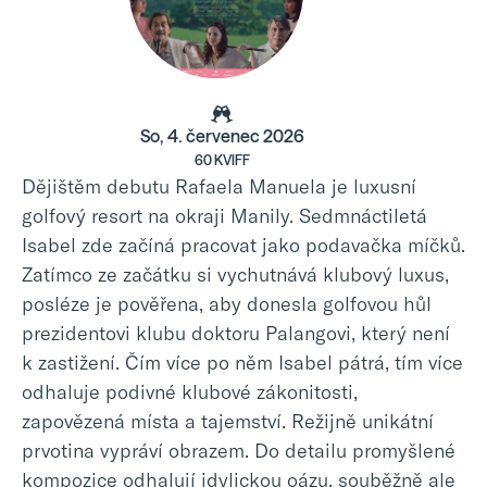
So, 4. červenec 2026
60 KVIFF
Dějištěm debutu Rafaela Manuela je luxusní
golfový resort na okraji Manily. Sedmnáctiletá
Isabel zde začíná pracovat jako podavačka míčků.
Zatímco ze začátku si vychutnává klubový luxus,
posléze je pověřena, aby donesla golfovou hůl
prezidentovi klubu doktoru Palangovi, který není
k zastižení. Čím více po něm Isabel pátrá, tím více
odhaluje podivné klubové zákonitosti,
zapovězená místa a tajemství. Režijně unikátní
prvotina vypráví obrazem. Do detailu promyšlené
kompozice odhalují idylickou oázu, souběžně ale