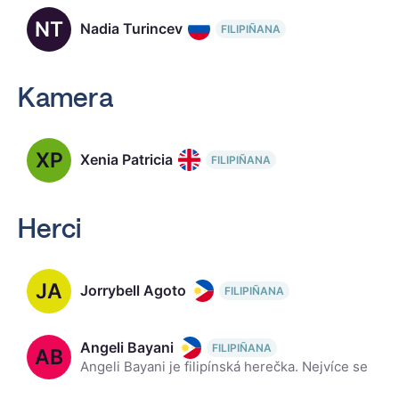
NT
Nadia Turincev
FILIPIÑANA
Kamera
XP
Xenia Patricia
FILIPIÑANA
Herci
JA
Jorrybell Agoto
FILIPIÑANA
Angeli Bayani
FILIPIÑANA
AB
Angeli Bayani je filipínská herečka. Nejvíce se proslavila hraním ve filipínských uměleckých a nezávislých filmech, zejména ve filmech Melancholie Lava Diaze, Century of Birthing a Norte, konec histori