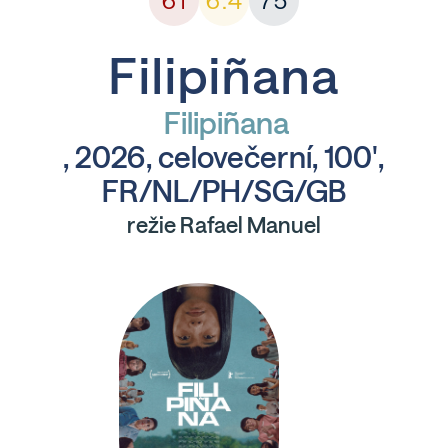
61
6.4
75
Filipiñana
Filipiñana
, 2026, celovečerní, 100',
FR/NL/PH/SG/GB
režie Rafael Manuel