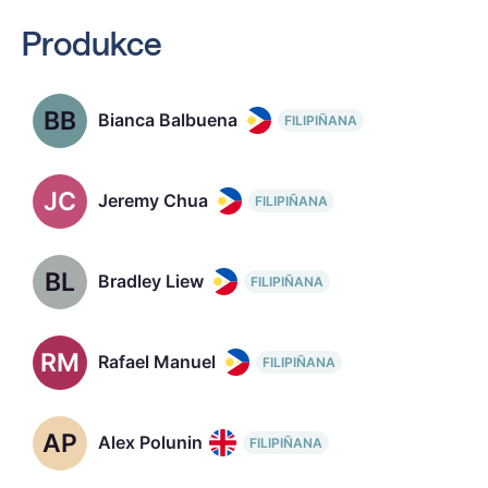
Produkce
BB
Bianca Balbuena
FILIPIÑANA
JC
Jeremy Chua
FILIPIÑANA
BL
Bradley Liew
FILIPIÑANA
RM
Rafael Manuel
FILIPIÑANA
AP
Alex Polunin
FILIPIÑANA