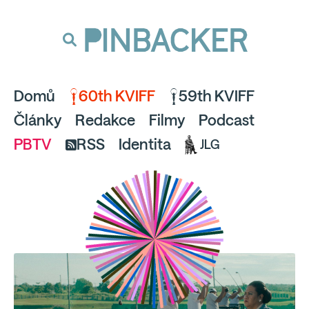
souhlaste
proto prosím s analytickými cookies
PINBACKER
a pusťte se do čtení.
Domů
60th KVIFF
59th KVIFF
Články
Redakce
Filmy
Podcast
PBTV
RSS
Identita
JLG