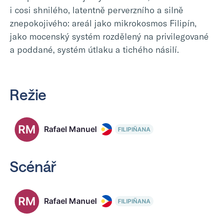
i cosi shnilého, latentně perverzního a silně
znepokojivého: areál jako mikrokosmos Filipín,
jako mocenský systém rozdělený na privilegované
a poddané, systém útlaku a tichého násilí.
Režie
RM
Rafael Manuel
FILIPIÑANA
Scénář
RM
Rafael Manuel
FILIPIÑANA