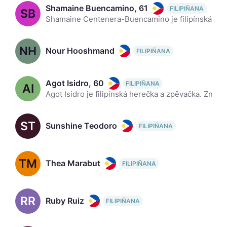
Shamaine Buencamino, 61
FILIPIÑANA
SB
Shamaine Centenera-Buencamino je filipínská herečka a obhájkyně duševního zdraví, která se objevila ve více než 100 filmech a televizních seriálech a pořadech. Hrála roli Virginie 'Virgie' Arevalo v hl
NH
Nour Hooshmand
FILIPIÑANA
Agot Isidro, 60
FILIPIÑANA
AI
Agot Isidro je filipínská herečka a zpěvačka. Známá pro svou práci v nezávislých produkcích a divadle, začala svou kariéru na počátku 90. let jako doprovodná zpěvačka a později se rozvětvila k herectví
ST
Sunshine Teodoro
FILIPIÑANA
TM
Thea Marabut
FILIPIÑANA
RR
Ruby Ruiz
FILIPIÑANA