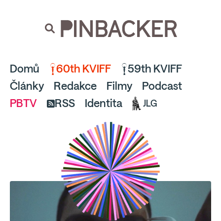
souhlaste
proto prosím s analytickými cookies
PINBACKER
a pusťte se do čtení.
Domů
60th KVIFF
59th KVIFF
Články
Redakce
Filmy
Podcast
PBTV
RSS
Identita
JLG