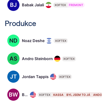
BJ
Babak Jalali
XOFTEX
FREMONT
Produkce
ND
Noaz Deshe
XOFTEX
AS
Andro Steinborn
XOFTEX
JT
Jordan Tappis
XOFTEX
BW
Beau Willimon, 48
XOFTEX
KASSA
BYL JSEM TO JÁ
ANDOR