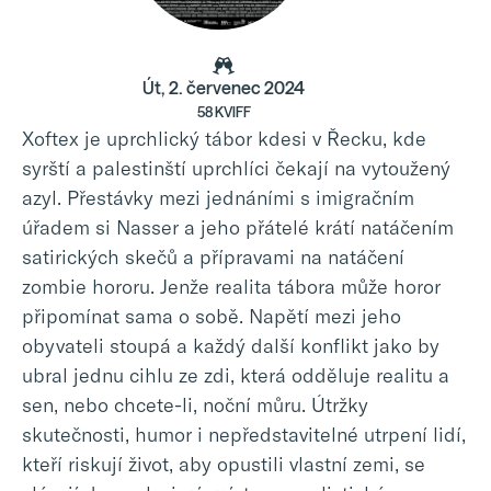
Út, 2. červenec 2024
58 KVIFF
Xoftex je uprchlický tábor kdesi v Řecku, kde
syrští a palestinští uprchlíci čekají na vytoužený
azyl. Přestávky mezi jednáními s imigračním
úřadem si Nasser a jeho přátelé krátí natáčením
satirických skečů a přípravami na natáčení
zombie hororu. Jenže realita tábora může horor
připomínat sama o sobě. Napětí mezi jeho
obyvateli stoupá a každý další konflikt jako by
ubral jednu cihlu ze zdi, která odděluje realitu a
sen, nebo chcete-li, noční můru. Útržky
skutečnosti, humor i nepředstavitelné utrpení lidí,
kteří riskují život, aby opustili vlastní zemi, se