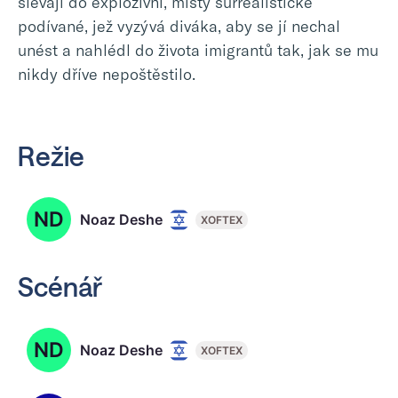
slévají do explozivní, místy surrealistické
podívané, jež vyzývá diváka, aby se jí nechal
unést a nahlédl do života imigrantů tak, jak se mu
nikdy dříve nepoštěstilo.
Režie
ND
Noaz Deshe
XOFTEX
Scénář
ND
Noaz Deshe
XOFTEX