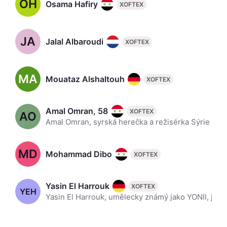
OH
Osama Hafiry
XOFTEX
JA
Jalal Albaroudi
XOFTEX
MA
Mouataz Alshaltouh
XOFTEX
Amal Omran, 58
XOFTEX
AO
Amal Omran, syrská herečka a režisérka Sýrie hraje. Vystudovala Vyšší ústav divadelních umění, má stipendium v ​​Americe a cyklus divadelní rehabilitace v Československu.
MD
Mohammad Dibo
XOFTEX
Yasin El Harrouk
XOFTEX
YEH
Yasin El Harrouk, umělecky známý jako YONII, je německý herec a rapper marockého původu. Zpívá v němčině i marocké arabštině.