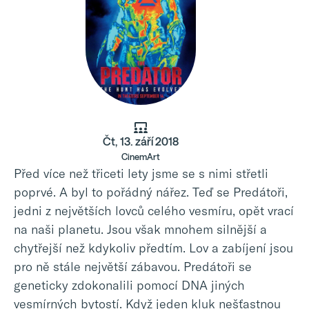
Čt, 13. září 2018
CinemArt
Před více než třiceti lety jsme se s nimi střetli
poprvé. A byl to pořádný nářez. Teď se Predátoři,
jedni z největších lovců celého vesmíru, opět vrací
na naši planetu. Jsou však mnohem silnější a
chytřejší než kdykoliv předtím. Lov a zabíjení jsou
pro ně stále největší zábavou. Predátoři se
geneticky zdokonalili pomocí DNA jiných
vesmírných bytostí. Když jeden kluk nešťastnou