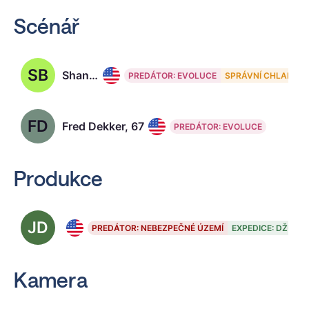
Scénář
SB
Shane Black, 64
PREDÁTOR: EVOLUCE
SPRÁVNÍ CHLAPI
FD
Fred Dekker, 67
PREDÁTOR: EVOLUCE
Produkce
JD
John Davis, 72
PREDÁTOR: NEBEZPEČNÉ ÚZEMÍ
EXPEDICE: DŽUNG
Kamera