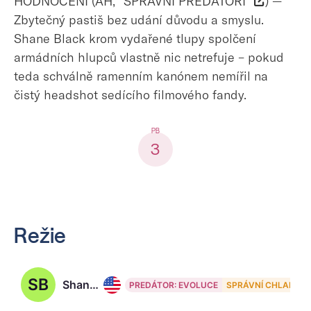
HODNOCENÍ (AH, "SPRÁVNÍ PREDÁTOŘI"
) —
Zbytečný pastiš bez udání důvodu a smyslu.
Shane Black krom vydařené tlupy spolčení
armádních hlupců vlastně nic netrefuje – pokud
teda schválně ramenním kanónem nemířil na
čistý headshot sedícího filmového fandy.
3
Režie
SB
Shane Black, 64
PREDÁTOR: EVOLUCE
SPRÁVNÍ CHLAPI