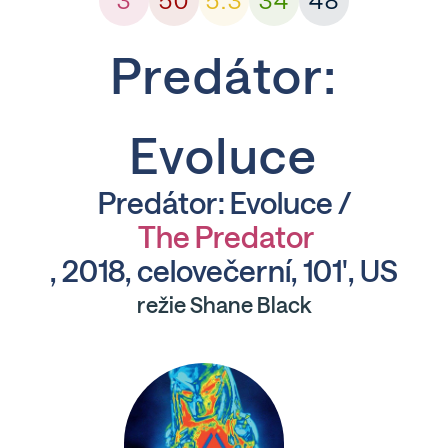
3
50
5.3
34
48
Predátor:
Evoluce
Predátor: Evoluce /
The Predator
, 2018, celovečerní, 101', US
režie Shane Black