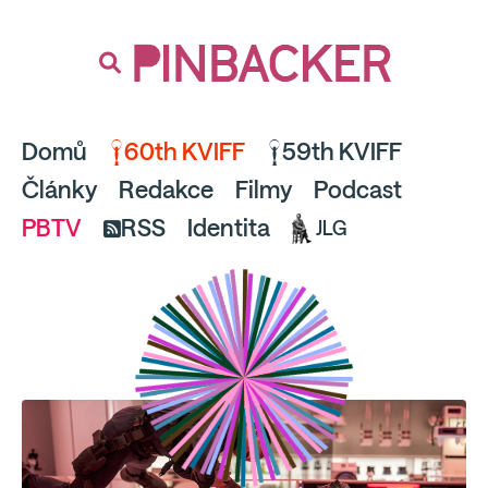
souhlaste
proto prosím s analytickými cookies
PINBACKER
a pusťte se do čtení.
Domů
60th KVIFF
59th KVIFF
Články
Redakce
Filmy
Podcast
PBTV
RSS
Identita
JLG