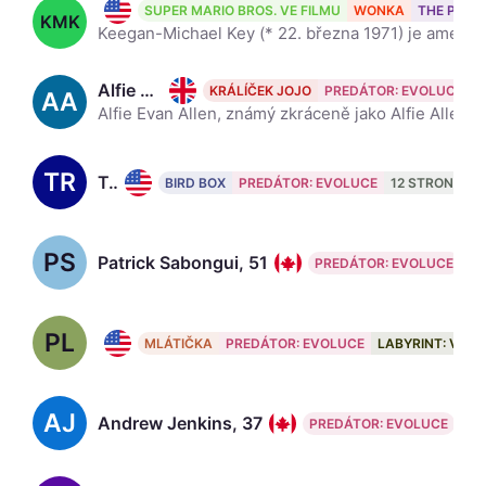
Keegan-Michael Key, 55
SUPER MARIO BROS. VE FILMU
WONKA
THE PROM
KMK
Keegan-Michael Key (* 22. března 1971) je americký herec. Narodil se ve městě Southfield v Michiganu a vyrůstal v Detroitu. Později se usadil v Los Angeles. Hrál například ve filmech Velcí bratři (2008
Alfie Allen, 39
KRÁLÍČEK JOJO
PREDÁTOR: EVOLUCE
AA
Alfie Evan Allen, známý zkráceně jako Alfie Allen (* 12. září 1986 Hammersmith, Anglie), je britský herec, který proslul především rolí Theona Greyjoye v seriálu televize HBO Hra o trůny.
TR
Trevante Rhodes, 36
BIRD BOX
PREDÁTOR: EVOLUCE
12 STRONG
PS
Patrick Sabongui, 51
PREDÁTOR: EVOLUCE
PL
Paul Lazenby
MLÁTIČKA
PREDÁTOR: EVOLUCE
LABYRINT: VRA
AJ
Andrew Jenkins, 37
PREDÁTOR: EVOLUCE