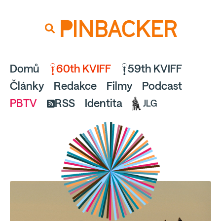
souhlaste
proto prosím s analytickými cookies
PINBACKER
a pusťte se do čtení.
Domů
60th KVIFF
59th KVIFF
Články
Redakce
Filmy
Podcast
PBTV
RSS
Identita
JLG