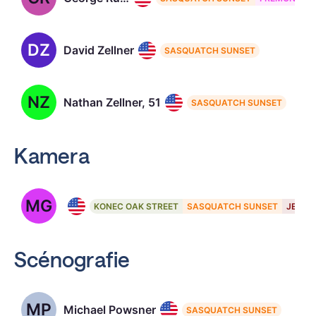
DZ
David Zellner
SASQUATCH SUNSET
NZ
Nathan Zellner, 51
SASQUATCH SUNSET
Kamera
MG
Mike Gioulakis
KONEC OAK STREET
SASQUATCH SUNSET
JEŠTĚ
Scénografie
MP
Michael Powsner
SASQUATCH SUNSET