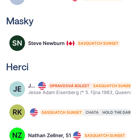
Masky
SN
Steve Newburn
SASQUATCH SUNSET
Herci
Jesse Eisenberg, 42
OPRAVDOVÁ BOLEST
SASQUATCH SUNSET
JE
Jesse Adam Eisenberg (* 5. října 1983, Queens, New York, USA) je americký herec. Wikipedia
RK
Riley Keough, 37
SASQUATCH SUNSET
CHATA
HOLD THE DARK
P
NZ
Nathan Zellner, 51
SASQUATCH SUNSET