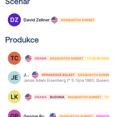
Scénář
DZ
David Zellner
SASQUATCH SUNSET
Produkce
TC
Tyler Campellone
DRAMA
SASQUATCH SUNSET
TO SE MI SNAD ZD
Jesse Eisenberg, 42
OPRAVDOVÁ BOLEST
SASQUATCH SUNSET
JE
Jesse Adam Eisenberg (* 5. října 1983, Queens, New York, USA) je americký herec. Wikipedia
LK
Lars Knudsen
DRAMA
BUGONIA
SASQUATCH SUNSET
TO SE 
GR
George Rush
SASQUATCH SUNSET
FREMONT