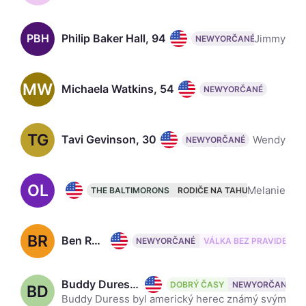
PBH
Philip Baker Hall, 94
Jimmy
NEWYORČANÉ
MW
Michaela Watkins, 54
NEWYORČANÉ
TG
Tavi Gevinson, 30
Wendy
NEWYORČANÉ
OL
Olivia Luccardi, 37
Melanie
THE BALTIMORONS
RODIČE NA TAHU
NEWYORČA
BR
Ben Rosenfield, 34
NEWYORČANÉ
VÁLKA BEZ PRAVIDEL
Buddy Duress, 38 ✝ 1985 – 2023
DOBRÝ ČASY
NEWYORČANÉ
BD
Buddy Duress byl americký herec známý svými rolemi ve filmech Heaven Knows What, Good Time, Funny Pages a Person to Person.