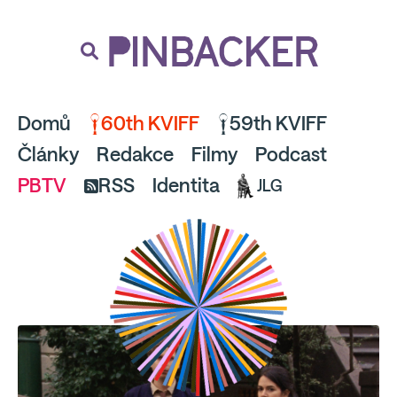
souhlaste
proto prosím s analytickými cookies
PINBACKER
a pusťte se do čtení.
Domů
60th KVIFF
59th KVIFF
Články
Redakce
Filmy
Podcast
PBTV
RSS
Identita
JLG