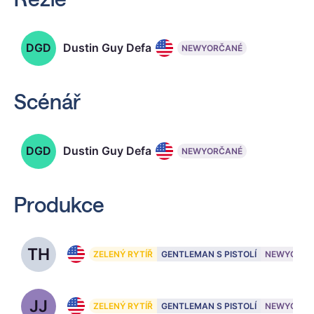
DGD
Dustin Guy Defa
NEWYORČANÉ
Scénář
DGD
Dustin Guy Defa
NEWYORČANÉ
Produkce
TH
Toby Halbrooks
ZELENÝ RYTÍŘ
GENTLEMAN S PISTOLÍ
NEWYORČA
JJ
James M. Johnston
ZELENÝ RYTÍŘ
GENTLEMAN S PISTOLÍ
NEWYORČA