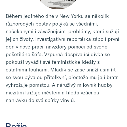
Během jediného dne v New Yorku se několik
různorodých postav potýká se všedními,
nečekanými i závažnějšími problémy, které sužují
jejich životy. Investigativní reportérka zápolí první
den v nové práci, navzdory pomoci od svého
pošetilého šéfa. Vzpurná dospívající dívka se
pokouší vyvážit své feministické ideály s
ostatními touhami. Mladík se zase snaží usmířit
se svou bývalou přítelkyní, přestože mu její bratr
vyhrožuje pomstou. A náruživý milovník hudby
mezitím křižuje městem a hledá vzácnou
nahrávku do své sbírky vinylů.
Režie