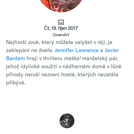
Čt, 19. říjen 2017
CinemArt
Nejhorší zvuk, který můžete uslyšet v ráji, je
zaklepání na dveře.
Jennifer Lawrence
a
Javier
Bardem
hrají v thrilleru
matka!
manželský pár,
jehož idylické soužití v nádherném domě v lůně
přírody naruší nezvaní hosté, kterých neustále
přibývá.