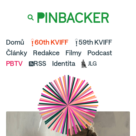
souhlaste
proto prosím s analytickými cookies
PINBACKER
a pusťte se do čtení.
Domů
60th KVIFF
59th KVIFF
Články
Redakce
Filmy
Podcast
PBTV
RSS
Identita
JLG