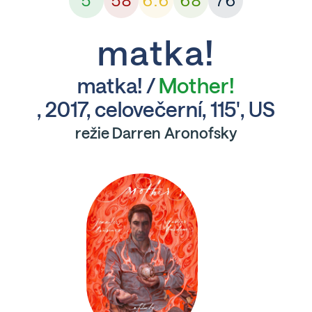
5
58
6.6
68
76
matka!
matka! /
Mother!
, 2017, celovečerní, 115', US
režie Darren Aronofsky