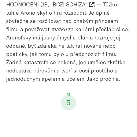
HODNOCENÍ (JB, "BOŽÍ SCHÍZA"
) — Těžko
tuhle Aronofskyho hru rozsoudit. Je úplně
zbytečné se rozčilovat nad chabým přínosem
filmu a považovat
matku
za kariérní přešlap či co.
Aronofsky má jasný úmysl a plán a režíruje jej
oddaně, byť zdaleka ne tak rafinovaně nebo
poeticky, jak tomu bylo u předchozích filmů.
Žádná katastrofa se nekoná, jen umělec zkrátka
nedostává nárokům a tvoří si cosi prostého s
jednoduchým apelem a účelem. Jako proč ne.
5