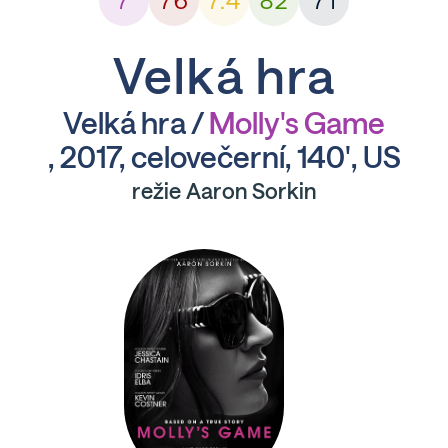
7
76
7.4
82
71
Velká hra
Velká hra /
Molly's Game
, 2017, celovečerní, 140', US
režie Aaron Sorkin