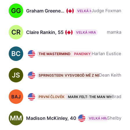
GG
Graham Greene, 73 ✝ 1952 – 2025
Judge Foxman
VELKÁ HRA
CR
Claire Rankin, 55
mamka
VELKÁ HRA
BC
Bill Camp
Harlan Eustice
THE MASTERMIND
PANENKY NA ÚTĚKU
DÁMSKÝ 
JS
Jeremy Strong, 47
Dean Keith
SPRINGSTEEN: VYSVOBOĎ MĚ Z NEZNÁMA
THE AP
BAJ
Brian D’Arcy James, 58
Brad
PRVNÍ ČLOVĚK
MARK FELT: THE MAN WHO BROUG
MM
Madison McKinley, 40
Shelby
VELKÁ HRA