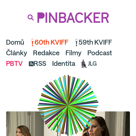
souhlaste
proto prosím s analytickými cookies
PINBACKER
a pusťte se do čtení.
Domů
60th KVIFF
59th KVIFF
Články
Redakce
Filmy
Podcast
PBTV
RSS
Identita
JLG