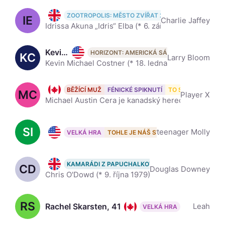
Idris Elba, 53
ZOOTROPOLIS: MĚSTO ZVÍŘAT 2
DŮM PLNÝ DYNAM
IE
Charlie Jaffey
Idrissa Akuna „Idris“ Elba (* 6. září 1972 Londýn) je britský herec, hudebník a DJ. Wikipedia
Kevin Costner, 71
HORIZONT: AMERICKÁ SÁGA
KC
Larry Bloom
Kevin Michael Costner (* 18. ledna 1955, Lynwood) je americký herec, zpěvák, režisér a producent. Jeden z jeho nejúspěšnějších filmů je Tanec s vlky (1990), který vyhrál sedm Oscarů (včetně kategorie n
Michael Cera, 38
BĚŽÍCÍ MUŽ
FÉNICKÉ SPIKNUTÍ
TO SE MI SNAD ZD
MC
Player X
Michael Austin Cera je kanadský herec a režisér narozený ve městě Brampton v kanadském Ontariu. Wikipedia
SI
Samantha Isler, 27
teenager Molly
VELKÁ HRA
TOHLE JE NÁŠ SVĚT
Chris O'Dowd, 46
KAMARÁDI Z PAPUCHALKOVY SKÁLY
JULIET, NAK
CD
Douglas Downey
Chris O'Dowd (* 9. října 1979) je irský herec, známý hlavně Irsku a Spojeném království díky svému účinkování v tamních show a seriálech. Jednou z jeho rolí je například Roy v seriálu The IT Crowd. Wik
RS
Rachel Skarsten, 41
Leah
VELKÁ HRA