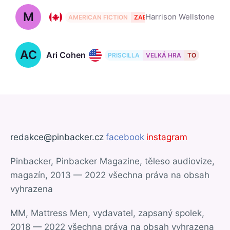
M
J.C. MacKenzie, 55
Harrison Wellstone
AMERICAN FICTION
ZABIJÁCI ROZKVETLÉHO MĚSÍ
AC
Ari Cohen
PRISCILLA
VELKÁ HRA
TO
redakce@pinbacker.cz
facebook
instagram
Pinbacker, Pinbacker Magazine, těleso audiovize,
magazín, 2013 — 2022 všechna práva na obsah
vyhrazena
MM, Mattress Men, vydavatel, zapsaný spolek,
2018 — 2022 všechna práva na obsah vyhrazena