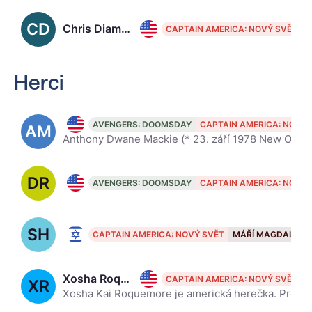
CD
Chris Diamantides
CAPTAIN AMERICA: NOVÝ SVĚT
Herci
Anthony Mackie, 47
AVENGERS: DOOMSDAY
CAPTAIN AMERICA: NOVÝ 
AM
Anthony Dwane Mackie (* 23. září 1978 New Orleans, Louisiana) je americký herec.
DR
Danny Ramirez, 28
AVENGERS: DOOMSDAY
CAPTAIN AMERICA: NOVÝ 
SH
Shira Haas, 31
CAPTAIN AMERICA: NOVÝ SVĚT
MÁŘÍ MAGDALÉNA
Xosha Roquemore, 41
CAPTAIN AMERICA: NOVÝ SVĚT
XR
Xosha Kai Roquemore je americká herečka. Proslavila se především rolemi Jo Ann v Precious a Tamry v The Mindy Project.