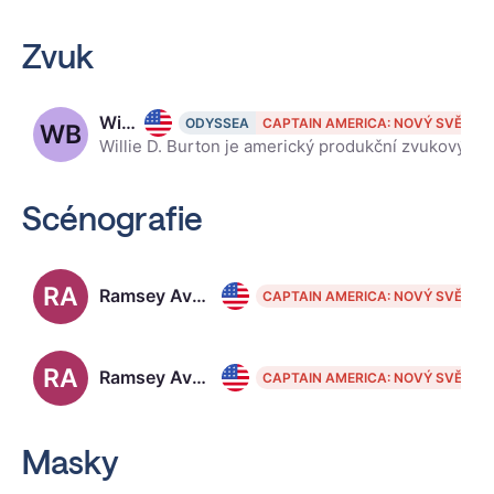
Zvuk
Willie D. Burton
ODYSSEA
CAPTAIN AMERICA: NOVÝ SVĚT
WB
Willie D. Burton je americký produkční zvukový mixer. Jeho kariéra trvala pět desetiletí a zahrnovala filmy jako Vykoupení z věznice Shawshank, Se7en a Indiana Jones a poslední křížová výprava.
Scénografie
RA
Ramsey Avery
CAPTAIN AMERICA: NOVÝ SVĚT
RA
Ramsey Avery
CAPTAIN AMERICA: NOVÝ SVĚT
Masky