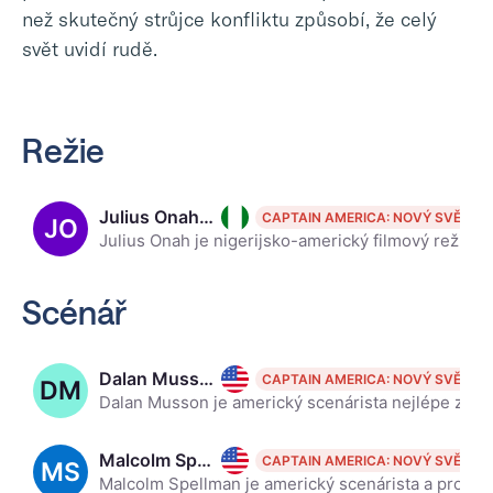
než skutečný strůjce konfliktu způsobí, že celý
svět uvidí rudě.
Režie
Julius Onah, 43
CAPTAIN AMERICA: NOVÝ SVĚT
JO
Julius Onah je nigerijsko-americký filmový režisér, scenárista a producent. Režíroval filmy The Girl Is in Trouble, The Cloverfield Paradox, Luce a nadcházející Captain America: Brave New World.
Scénář
Dalan Musson
CAPTAIN AMERICA: NOVÝ SVĚT
DM
Dalan Musson je americký scenárista nejlépe známý pro svou práci na Iron Sky: The Coming Race a The Falcon and the Winter Soldier.
Malcolm Spellman
CAPTAIN AMERICA: NOVÝ SVĚT
MS
Malcolm Spellman je americký scenárista a producent nejlépe známý pro svou práci na Empire a The Falcon and the Winter Soldier.