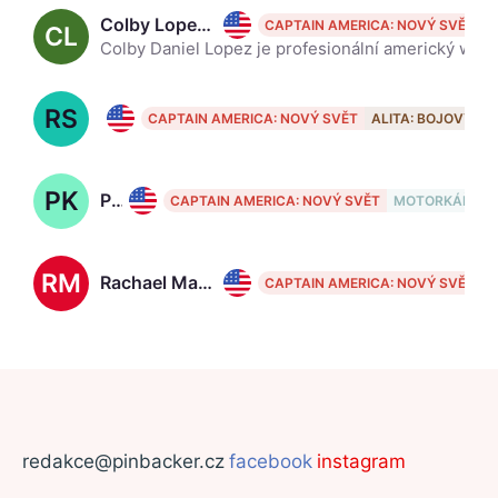
Colby Lopez, 40
CAPTAIN AMERICA: NOVÝ SVĚT
CL
Colby Daniel Lopez je profesionální americký wrestler a herec, který pracuje pro společnost WWE pod přezdívkou Seth Rollins v show Raw.
RS
Rosa Salazar, 41
CAPTAIN AMERICA: NOVÝ SVĚT
ALITA: BOJOVÝ AN
PK
Phuong Kubacki
CAPTAIN AMERICA: NOVÝ SVĚT
MOTORKÁŘI
RM
Rachael Markarian
CAPTAIN AMERICA: NOVÝ SVĚT
redakce@pinbacker.cz
facebook
instagram