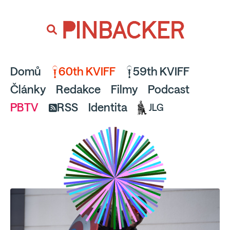
souhlaste
proto prosím s analytickými cookies
PINBACKER
a pusťte se do čtení.
Domů
60th KVIFF
59th KVIFF
Články
Redakce
Filmy
Podcast
PBTV
RSS
Identita
JLG