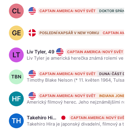
CL
Carl Lumbly, 74
CAPTAIN AMERICA: NOVÝ SVĚT
DOKTOR SPÁNEK O
GE
Giancarlo Esposito, 68
POSLEDNÍ KAPSÁŘ V NEW YORKU
CAPTAIN AMERIC
Liv Tyler, 49
CAPTAIN AMERICA: NOVÝ SVĚT
LT
Liv Tyler je americká herečka známá rolemi ve filmu Armageddon a v trilogii Pán prstenů.
Tim Blake Nelson, 62
CAPTAIN AMERICA: NOVÝ SVĚT
DUNA: ČÁST DRU
TBN
Timothy Blake Nelson (* 11. květen 1964, Tulsa, USA) je americký herec, scenárista a režisér. Wikipedia
Harrison Ford, 84
CAPTAIN AMERICA: NOVÝ SVĚT
INDIANA JONES A 
HF
Americký filmový herec. Jeho nejznámějšími rolemi jsou uštěpačný vesmírný pilot Han Solo ve filmové sérii Hvězdné války, a vtipný ale neústupný archeolog a zároveň akční hrdina Indiana Jones z Dobyvate
Takehiro Hira, 52
CAPTAIN AMERICA: NOVÝ SVĚT
TH
Takehiro Hira je japonský divadelní, filmový a televizní herec.