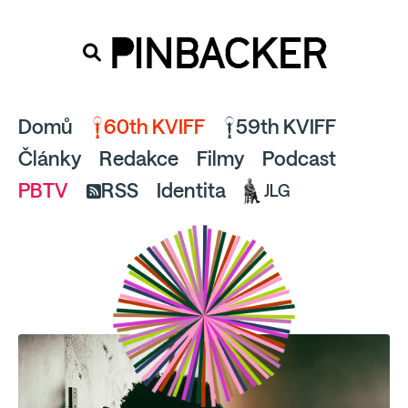
souhlaste
proto prosím s analytickými cookies
PINBACKER
a pusťte se do čtení.
Domů
60th KVIFF
59th KVIFF
Články
Redakce
Filmy
Podcast
PBTV
RSS
Identita
JLG