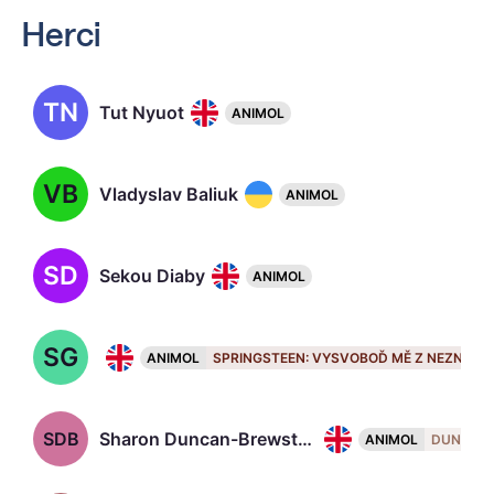
Herci
TN
Tut Nyuot
ANIMOL
VB
Vladyslav Baliuk
ANIMOL
SD
Sekou Diaby
ANIMOL
SG
Stephen Graham, 53
ANIMOL
SPRINGSTEEN: VYSVOBOĎ MĚ Z NEZNÁM
SDB
Sharon Duncan-Brewster, 50
ANIMOL
DUNA