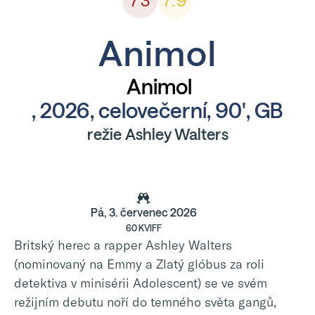
73
7.9
Animol
Animol
, 2026, celovečerní, 90', GB
režie Ashley Walters
Pá, 3. červenec 2026
60 KVIFF
Britský herec a rapper Ashley Walters
(nominovaný na Emmy a Zlatý glóbus za roli
detektiva v minisérii Adolescent) se ve svém
režijním debutu noří do temného světa gangů,