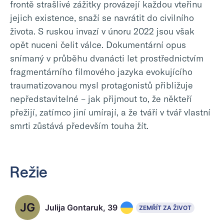
frontě strašlivé zážitky provázejí každou vteřinu
jejich existence, snaží se navrátit do civilního
života. S ruskou invazí v únoru 2022 jsou však
opět nuceni čelit válce. Dokumentární opus
snímaný v průběhu dvanácti let prostřednictvím
fragmentárního filmového jazyka evokujícího
traumatizovanou mysl protagonistů přibližuje
nepředstavitelné – jak přijmout to, že někteří
přežijí, zatímco jiní umírají, a že tváří v tvář vlastní
smrti zůstává především touha žít.
Režie
JG
Julija Gontaruk, 39
ZEMŘÍT ZA ŽIVOT