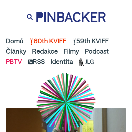
souhlaste
proto prosím s analytickými cookies
PINBACKER
a pusťte se do čtení.
Domů
60th KVIFF
59th KVIFF
Články
Redakce
Filmy
Podcast
PBTV
RSS
Identita
JLG