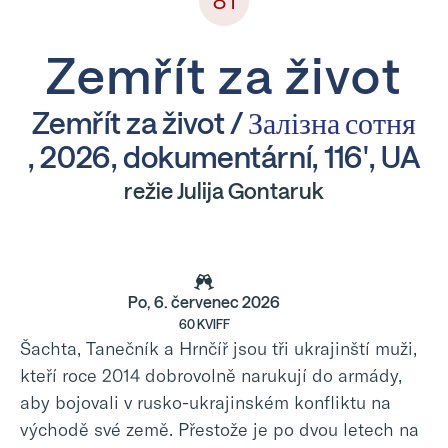
81
Zemřít za život
Zemřít za život /
Залізна сотня
, 2026, dokumentární, 116', UA
režie Julija Gontaruk
Po, 6. červenec 2026
60 KVIFF
Šachta, Tanečník a Hrnčíř jsou tři ukrajinští muži,
kteří roce 2014 dobrovolně narukují do armády,
aby bojovali v rusko-ukrajinském konfliktu na
východě své země. Přestože je po dvou letech na