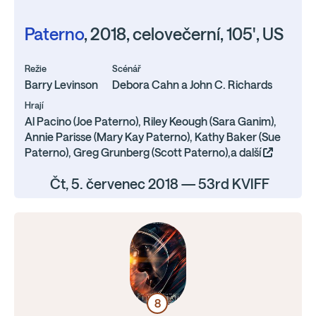
Paterno
, 2018, celovečerní, 105', US
Režie
Scénář
Barry Levinson
Debora Cahn a John C. Richards
Hrají
Al Pacino (Joe Paterno), Riley Keough (Sara Ganim),
Annie Parisse (Mary Kay Paterno), Kathy Baker (Sue
Paterno), Greg Grunberg (Scott Paterno),a další
Čt, 5. červenec 2018 — 53rd KVIFF
8