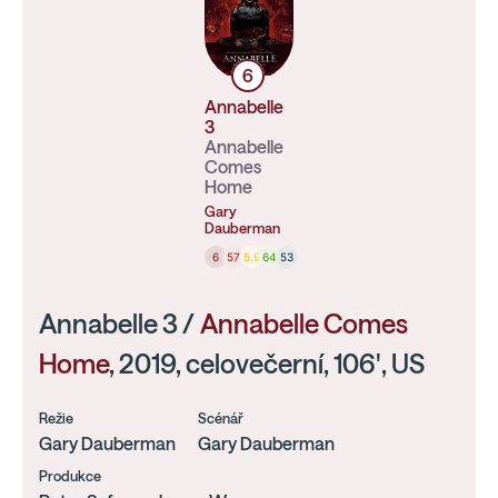
6
Annabelle
3
Annabelle
Comes
Home
Gary
Dauberman
6
57
5.9
64
53
Annabelle 3 /
Annabelle Comes
Home
, 2019, celovečerní, 106', US
Režie
Scénář
Gary Dauberman
Gary Dauberman
Produkce