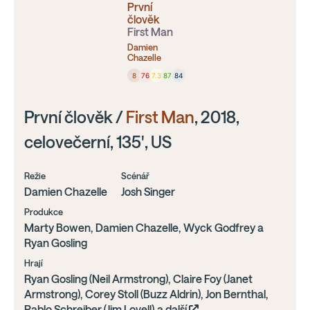
První
člověk
First Man
Damien
Chazelle
8
76
7.3
87
84
První člověk /
First Man
, 2018,
celovečerní, 135', US
Režie
Scénář
Damien Chazelle
Josh Singer
Produkce
Marty Bowen, Damien Chazelle, Wyck Godfrey a
Ryan Gosling
Hrají
Ryan Gosling (Neil Armstrong), Claire Foy (Janet
Armstrong), Corey Stoll (Buzz Aldrin), Jon Bernthal,
Pablo Schreiber (Jim Lovell),a další