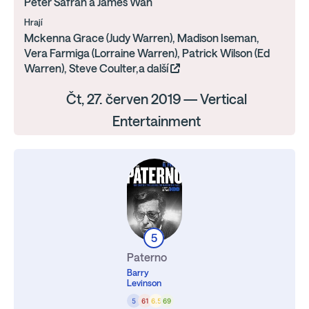
Peter Safran a James Wan
Hrají
Mckenna Grace (Judy Warren), Madison Iseman,
Vera Farmiga (Lorraine Warren), Patrick Wilson (Ed
Warren), Steve Coulter,a další
Čt, 27. červen 2019 — Vertical
Entertainment
5
Paterno
Barry
Levinson
5
61
6.5
69