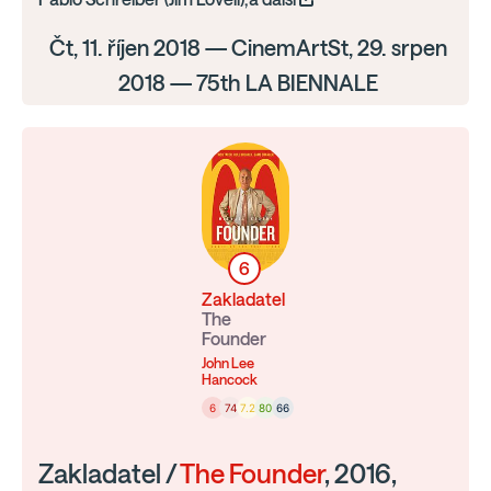
Čt, 11. říjen 2018 — CinemArtSt, 29. srpen
2018 — 75th LA BIENNALE
6
Zakladatel
The
Founder
John Lee
Hancock
6
74
7.2
80
66
Zakladatel /
The Founder
, 2016,