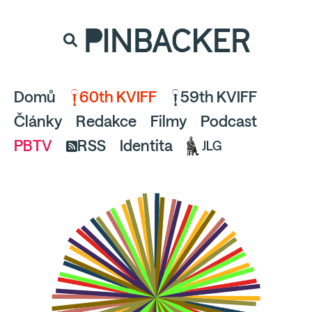
souhlaste
proto prosím s analytickými cookies
PINBACKER
a pusťte se do čtení.
Domů
60th KVIFF
59th KVIFF
Články
Redakce
Filmy
Podcast
PBTV
RSS
Identita
JLG