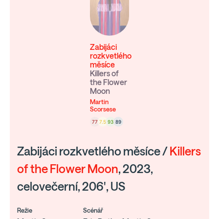
Zabijáci
rozkvetlého
měsíce
Killers of
the Flower
Moon
Martin
Scorsese
77
7.5
93
89
Zabijáci rozkvetlého měsíce /
Killers
of the Flower Moon
, 2023,
celovečerní, 206', US
Režie
Scénář