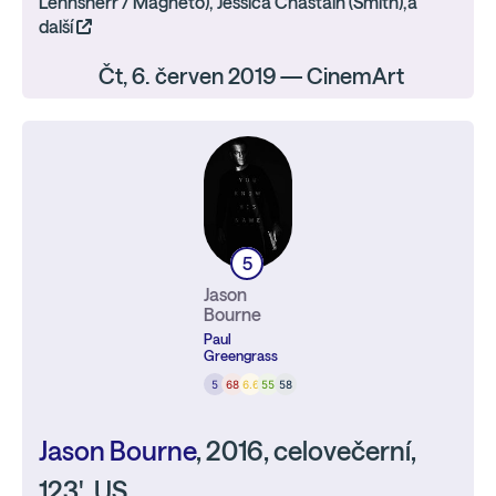
Lehnsherr / Magneto), Jessica Chastain (Smith),a
další
Čt, 6. červen 2019 — CinemArt
5
Jason
Bourne
Paul
Greengrass
5
68
6.6
55
58
Jason Bourne
, 2016, celovečerní,
123', US