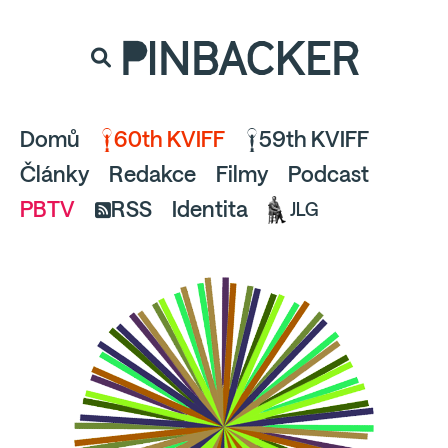
souhlaste
proto prosím s analytickými cookies
PINBACKER
a pusťte se do čtení.
Domů
60th KVIFF
59th KVIFF
Články
Redakce
Filmy
Podcast
PBTV
RSS
Identita
JLG