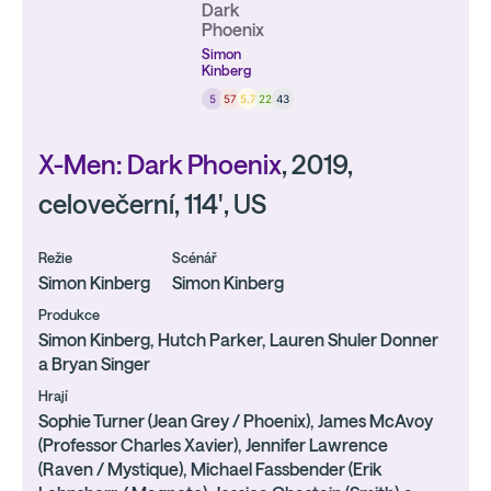
Dark
Phoenix
Simon
Kinberg
5
57
5.7
22
43
X-Men: Dark Phoenix
, 2019,
celovečerní, 114', US
Režie
Scénář
Simon Kinberg
Simon Kinberg
Produkce
Simon Kinberg, Hutch Parker, Lauren Shuler Donner
a Bryan Singer
Hrají
Sophie Turner (Jean Grey / Phoenix), James McAvoy
(Professor Charles Xavier), Jennifer Lawrence
(Raven / Mystique), Michael Fassbender (Erik