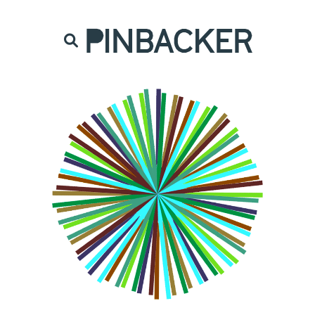
are. Našich čtenářů si nesmírně vážíme,
prot
PINBACKER