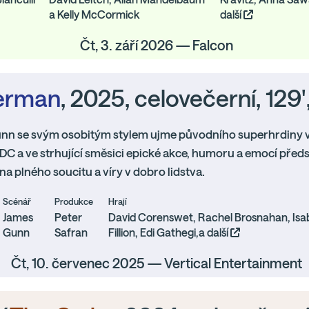
a Kelly McCormick
další
Čt, 3. září 2026 — Falcon
erman
, 2025, celovečerní, 129'
nn se svým osobitým stylem ujme původního superhrdiny 
DC a ve strhující směsici epické akce, humoru a emocí před
 plného soucitu a víry v dobro lidstva.
Scénář
Produkce
Hrají
James
Peter
David Corenswet, Rachel Brosnahan, Is
Gunn
Safran
Fillion, Edi Gathegi,a další
Čt, 10. červenec 2025 — Vertical Entertainment