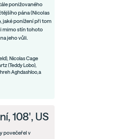
stále ponižovaného
čtějšího pána (Nicolas
, jaké ponížení při tom
t i mimo stín tohoto
na jeho vůli.
eld), Nicolas Cage
rtz (Teddy Lobo),
ohreh Aghdashloo,a
ní, 108', US
by povečeřel v