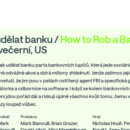
udělat banku /
How to Rob a B
večerní, US
Jak udělat banku parta bankovních lupičů, která jede sociální
eně odvážné akce a sbírá miliony zhlédnutí. Jenže zatímco jej
 netuší, že jim jsou v patách ostřílený agent FBI a specifická 
torka a odbornice na software. I když se kolem bankovníc
oni jdou pořád dál a riskují úplně všechno kvůli tomu, čemu vě
azy loupež vůbec.
cénář
Produkce
Hrají
Mark
Mark Bianculli, Brian Grazer,
Nicholas Hoult, P
ianculli
David Leitch, Allan Mandelbaum
Kravitz, Anna Sawa