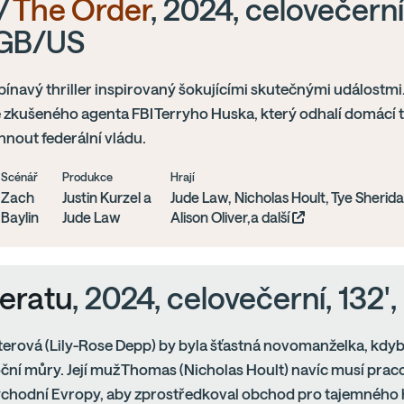
/
The Order
, 2024, celovečerní,
GB/US
pínavý thriller inspirovaný šokujícími skutečnými událostm
 zkušeného agenta FBI Terryho Huska, který odhalí domácí te
hnout federální vládu.
Scénář
Produkce
Hrají
Zach
Justin Kurzel a
Jude Law, Nicholas Hoult, Tye Sherida
Baylin
Jude Law
Alison Oliver,a další
eratu
, 2024, celovečerní, 132'
terová (Lily-Rose Depp) by byla šťastná novomanželka, kdyb
ční můry. Její muž Thomas (Nicholas Hoult) navíc musí pra
chodní Evropy, aby zprostředkoval obchod pro tajemného h