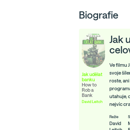
Biografie
Jak 
celo
Ve filmu 
svoje šíl
Jak udělat
banku
roste, ani
How to
programá
Rob a
Bank
utahuje, 
David Leitch
nejvíc cr
Režie
S
David
Leitch
B