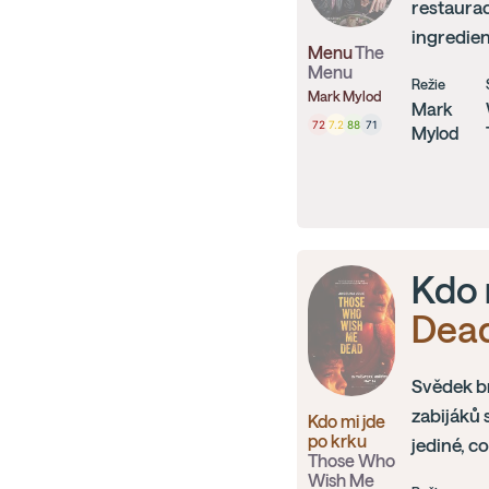
restaurac
ingredien
Menu
The
Menu
Režie
Mark Mylod
Mark
72
7.2
88
71
Mylod
Kdo 
Dea
Svědek br
zabijáků 
Kdo mi jde
po krku
jediné, c
Those Who
Wish Me