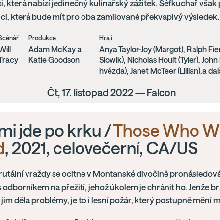
i, která nabízí jedinečný kulinářský zážitek. Šéfkuchař však 
ci, která bude mít pro oba zamilované překvapivý výsledek.
Scénář
Produkce
Hrají
Will
Adam McKay a
Anya Taylor-Joy (Margot), Ralph Fi
Tracy
Katie Goodson
Slowik), Nicholas Hoult (Tyler), Joh
hvězda), Janet McTeer (Lillian),a dal
Čt, 17. listopad 2022 — Falcon
mi jde po krku /
Those Who W
d
, 2021, celovečerní, CA/US
utální vraždy se ocitne v Montanské divočině pronásledová
s odborníkem na přežití, jehož úkolem je chránit ho. Jenže bra
o jim dělá problémy, je to i lesní požár, který postupně mění 