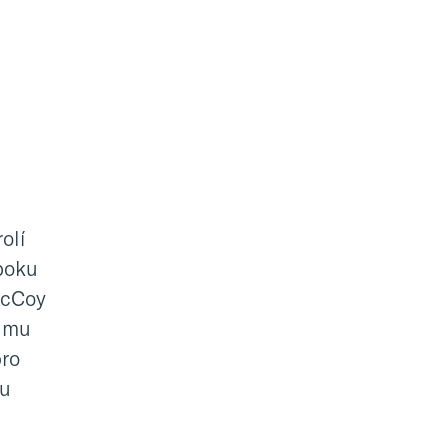
olí
 boku
McCoy
ilmu
pro
ku