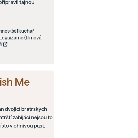
připravil tajnou
ennes (šéfkuchař
n Leguizamo (filmová
ší
ish Me
n dvojicí bratrských
trští zabijáci nejsou to
místo v ohnivou past.