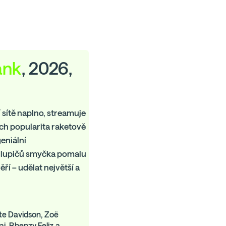
ank
, 2026,
 sítě naplno, streamuje
ich popularita raketově
geniální
h lupičů smyčka pomalu
ří – udělat největší a
ete Davidson, Zoë
i, Rhenzy Feliz,a