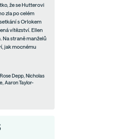
tko, že se Hutterovi
ího zla po celém
setkání s Orlokem
ná vítězství. Ellen
m. Na straně manželů
 ví, jak mocnému
y-Rose Depp, Nicholas
e, Aaron Taylor-
S