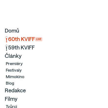
Sbíráme počty návštěvníků webu přes Google a Cloudfl
Domů
60th KVIFF
LIVE
59th KVIFF
Články
Premiéry
Festivaly
Mimokino
Blog
Redakce
Filmy
Tvůrci