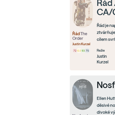
Řád 
CA/
Řád je na
ztvárňuje
Řád
The
Order
cílem svr
Justin Kurzel
Režie
72
6.8
93
75
Justin
Kurzel
Nosf
Ellen Hut
děsivé no
divoké vý