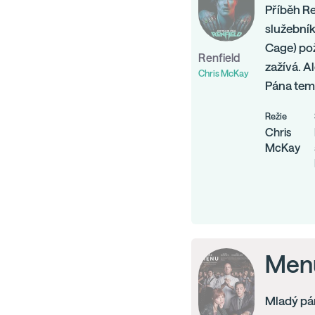
Příběh R
služebník
Cage) pož
Renfield
zažívá. Al
Chris McKay
Pána temn
Režie
Chris
McKay
Men
Mladý pár