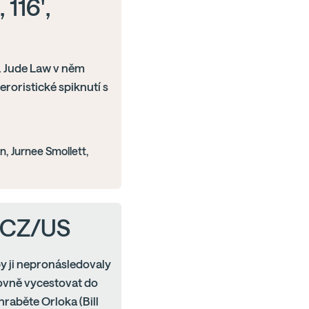
 116',
i. Jude Law v něm
roristické spiknutí s
n, Jurnee Smollett,
, CZ/US
y ji nepronásledovaly
covně vycestovat do
raběte Orloka (Bill