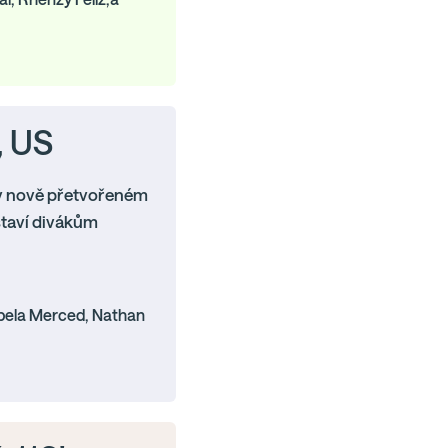
, US
v nově přetvořeném
staví divákům
abela Merced, Nathan