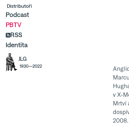
Distributoři
Podcast
PBTV
RSS
Identita
JLG
1930—2022
Anglic
Marcu
Hugha
v X-Me
Mrtví
dospív
2008.