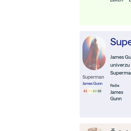
Sup
James Gu
univerzu 
Supermana
Superman
James Gunn
Režie
63
7.0
83
68
James
Gunn