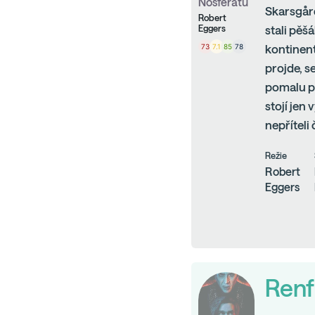
Nosferatu
Skarsgård
Robert
Eggers
stali pěš
73
7.1
85
78
kontinen
projde, s
pomalu po
stojí jen
nepříteli
Režie
Robert
Eggers
Renf