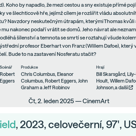
). Koho by napadlo, že mezi cestou a sny existuje přímé pojí
áky ve šlechticově hře, jejímž cílem je rozšířit vládu absolutn
tu? Navzdory neskutečným útrapám, kterými Thomas kvůli 
e mu nakonec podaří vrátit se domů. Jeho návrat ale nezname
dléhá šílenství a temnota se smrtí se roztahují všude kole
 výstřední profesor Eberhart von Franz (Willem Dafoe), který
 čelí. Bude to na zastavení Nosferatu stačit?
Scénář
Produkce
Hrají
Robert
Chris Columbus, Eleanor
Bill Skarsgård, Lil
Eggers
Columbus, Robert Eggers, John
Hoult, Willem Dafo
Graham a Jeff Robinov
Johnson,a další
Čt, 2. leden 2025 — CinemArt
ield
, 2023, celovečerní, 97', U