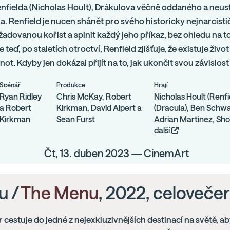
enfielda (Nicholas Hoult), Drákulova věčně oddaného a neu
a. Renfield je nucen shánět pro svého historicky nejnarcisti
adovanou kořist a splnit každý jeho příkaz, bez ohledu na to
e teď, po staletích otroctví, Renfield zjišťuje, že existuje živo
ot. Kdyby jen dokázal přijít na to, jak ukončit svou závislost 
Scénář
Produkce
Hrají
Ryan Ridley
Chris McKay, Robert
Nicholas Hoult (Renfi
a Robert
Kirkman, David Alpert a
(Dracula), Ben Schwa
Kirkman
Sean Furst
Adrian Martinez, Sh
další
Čt, 13. duben 2023 — CinemArt
u /
The Menu
, 2022, celovečer
 cestuje do jedné z nejexkluzivnějších destinací na světě, a