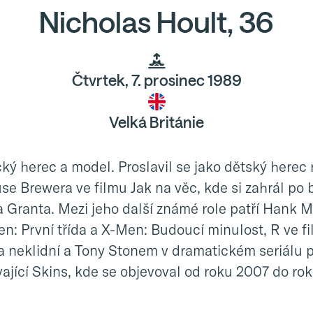
Nicholas Hoult, 36
Čtvrtek, 7. prosinec 1989
Velká Británie
ký herec a model. Proslavil se jako dětský herec r
se Brewera ve filmu Jak na věc, kde si zahrál po
 Granta. Mezi jeho další známé role patří Hank 
n: První třída a X-Men: Budoucí minulost, R ve f
 a neklidní a Tony Stonem v dramatickém seriálu 
ající Skins, kde se objevoval od roku 2007 do ro