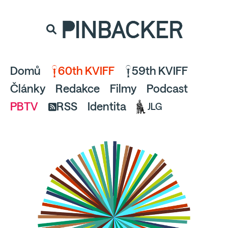
souhlaste
proto prosím s analytickými cookies
PINBACKER
a pusťte se do čtení.
Domů
60th KVIFF
59th KVIFF
Články
Redakce
Filmy
Podcast
PBTV
RSS
Identita
JLG