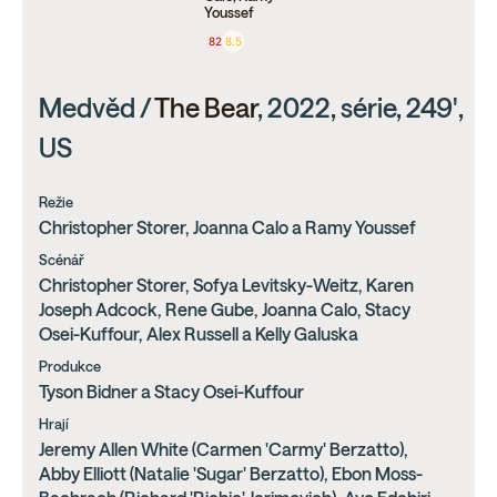
Youssef
82
8.5
Medvěd /
The Bear
, 2022, série, 249',
US
Režie
Christopher Storer, Joanna Calo a Ramy Youssef
Scénář
Christopher Storer, Sofya Levitsky-Weitz, Karen
Joseph Adcock, Rene Gube, Joanna Calo, Stacy
Osei-Kuffour, Alex Russell a Kelly Galuska
Produkce
Tyson Bidner a Stacy Osei-Kuffour
Hrají
Jeremy Allen White (Carmen 'Carmy' Berzatto),
Abby Elliott (Natalie 'Sugar' Berzatto), Ebon Moss-