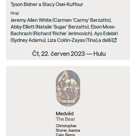
Tyson Bidner a Stacy Osei-Kuffour
Hrají
Jeremy Allen White (Carmen 'Carmy' Berzatto),
Abby Elliott (Natalie 'Sugar' Berzatto), Ebon Moss-
Bachrach (Richard 'Richie' Jerimovich), Ayo Edebiri
(Sydney Adamu), Liza Colón-Zayas (Tina),a další
Čt, 22. červen 2023 — Hulu
Medvěd
The Bear
Christopher
Storer, Joanna
Calo, Ramy