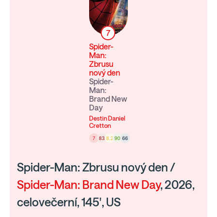
7
Spider-
Man:
Zbrusu
nový den
Spider-
Man:
Brand New
Day
Destin Daniel
Cretton
7
83
8.2
90
66
Spider-Man: Zbrusu nový den /
Spider-Man: Brand New Day
, 2026,
celovečerní, 145', US