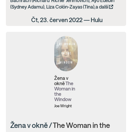
Bachrach (Richard 'Richie' Jerimovich), Ayo Edebiri
(Sydney Adamu), Liza Colón-Zayas (Tina),a další
Čt, 23. červen 2022 — Hulu
Žena v
okně
The
Woman in
the
Window
Joe Wright
Žena v okně /
The Woman in the