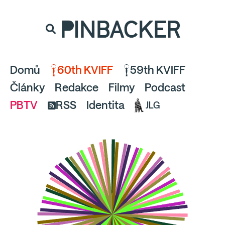
souhlaste
proto prosím s analytickými cookies
PINBACKER
a pusťte se do čtení.
Domů
60th KVIFF
59th KVIFF
Články
Redakce
Filmy
Podcast
PBTV
RSS
Identita
JLG