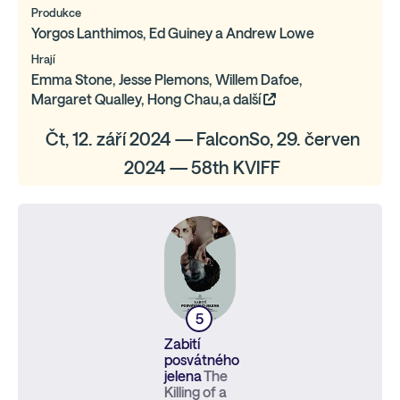
Produkce
Yorgos Lanthimos, Ed Guiney a Andrew Lowe
Hrají
Emma Stone, Jesse Plemons, Willem Dafoe,
Margaret Qualley, Hong Chau,a další
Čt, 12. září 2024 — FalconSo, 29. červen
2024 — 58th KVIFF
5
Zabití
posvátného
jelena
The
Killing of a