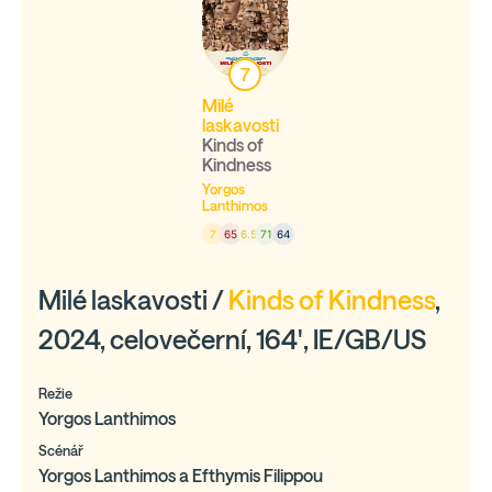
7
Milé
laskavosti
Kinds of
Kindness
Yorgos
Lanthimos
7
65
6.5
71
64
Milé laskavosti /
Kinds of Kindness
,
2024, celovečerní, 164', IE/GB/US
Režie
Yorgos Lanthimos
Scénář
Yorgos Lanthimos a Efthymis Filippou