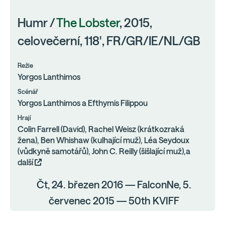
Humr /
The Lobster
, 2015,
celovečerní, 118', FR/GR/IE/NL/GB
Režie
Yorgos Lanthimos
Scénář
Yorgos Lanthimos a Efthymis Filippou
Hrají
Colin Farrell (David), Rachel Weisz (krátkozraká
žena), Ben Whishaw (kulhající muž), Léa Seydoux
(vůdkyně samotářů), John C. Reilly (šišlající muž),a
další
Čt, 24. březen 2016 — FalconNe, 5.
červenec 2015 — 50th KVIFF