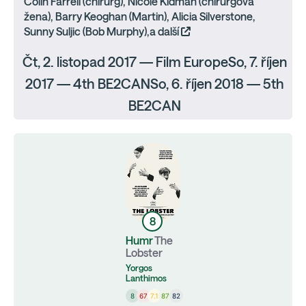
Colin Farrell (chirurg), Nicole Kidman (chirurgova
žena), Barry Keoghan (Martin), Alicia Silverstone,
Sunny Suljic (Bob Murphy),a další
Čt, 2. listopad 2017 — Film EuropeSo, 7. říjen
2017 — 4th BE2CANSo, 6. říjen 2018 — 5th
BE2CAN
8
Humr
The
Lobster
Yorgos
Lanthimos
8
67
7.1
87
82