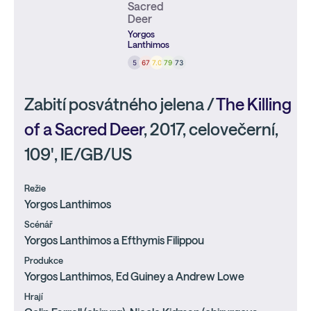
Sacred
Deer
Yorgos
Lanthimos
5
67
7.0
79
73
Zabití posvátného jelena /
The Killing
of a Sacred Deer
, 2017, celovečerní,
109', IE/GB/US
Režie
Yorgos Lanthimos
Scénář
Yorgos Lanthimos a Efthymis Filippou
Produkce
Yorgos Lanthimos, Ed Guiney a Andrew Lowe
Hrají