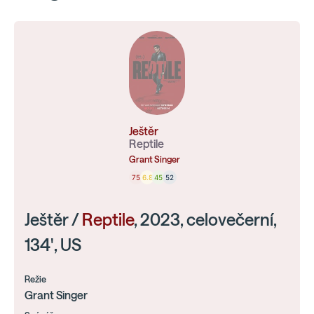
Ještěr
Reptile
Grant Singer
75
6.8
45
52
Ještěr /
Reptile
, 2023, celovečerní,
134', US
Režie
Grant Singer