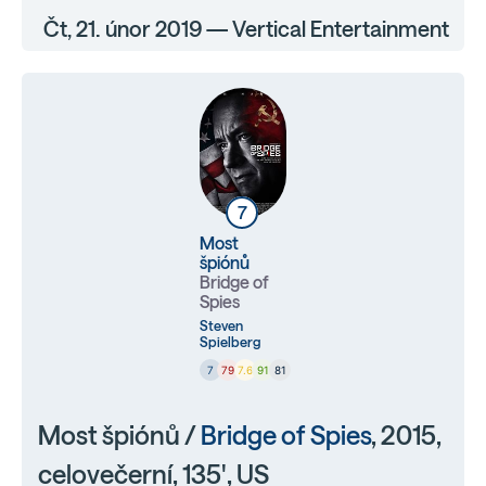
Čt, 21. únor 2019 — Vertical Entertainment
7
Most
špiónů
Bridge of
Spies
Steven
Spielberg
7
79
7.6
91
81
Most špiónů /
Bridge of Spies
, 2015,
celovečerní, 135', US