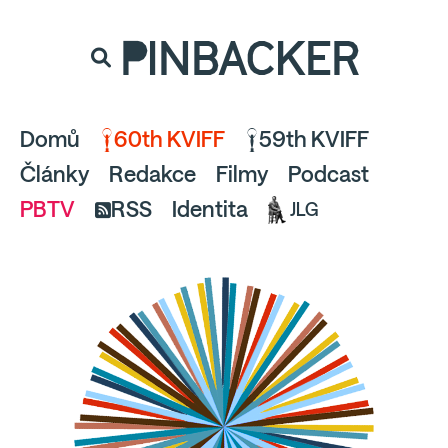
souhlaste
proto prosím s analytickými cookies
PINBACKER
a pusťte se do čtení.
Domů
60th KVIFF
59th KVIFF
Články
Redakce
Filmy
Podcast
PBTV
RSS
Identita
JLG