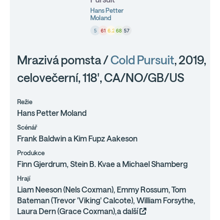
Hans Petter
Moland
5
61
6.2
68
57
Mrazivá pomsta /
Cold Pursuit
, 2019,
celovečerní, 118', CA/NO/GB/US
Režie
Hans Petter Moland
Scénář
Frank Baldwin a Kim Fupz Aakeson
Produkce
Finn Gjerdrum, Stein B. Kvae a Michael Shamberg
Hrají
Liam Neeson (Nels Coxman), Emmy Rossum, Tom
Bateman (Trevor 'Viking' Calcote), William Forsythe,
Laura Dern (Grace Coxman),a další