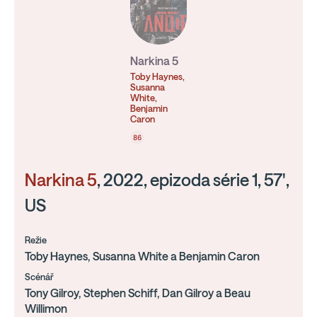
Narkina 5
Toby Haynes,
Susanna
White,
Benjamin
Caron
86
Narkina 5
, 2022, epizoda série 1, 57',
US
Režie
Toby Haynes, Susanna White a Benjamin Caron
Scénář
Tony Gilroy, Stephen Schiff, Dan Gilroy a Beau
Willimon