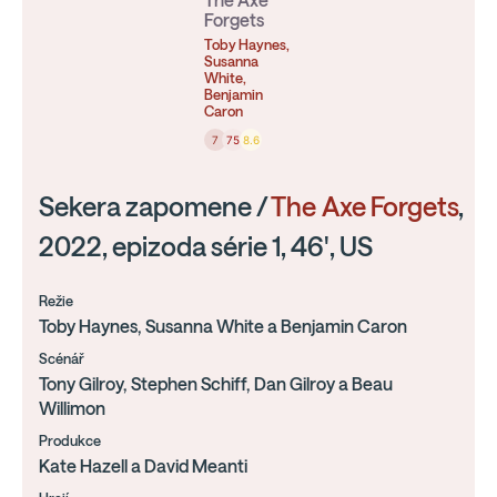
The Axe
Forgets
Toby Haynes,
Susanna
White,
Benjamin
Caron
7
75
8.6
Sekera zapomene /
The Axe Forgets
,
2022, epizoda série 1, 46', US
Režie
Toby Haynes, Susanna White a Benjamin Caron
Scénář
Tony Gilroy, Stephen Schiff, Dan Gilroy a Beau
Willimon
Produkce
Kate Hazell a David Meanti