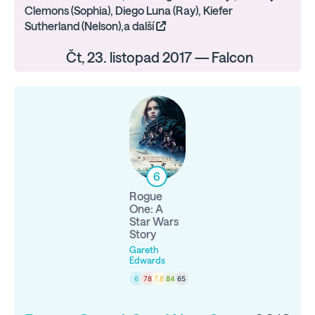
Clemons (Sophia), Diego Luna (Ray), Kiefer
Sutherland (Nelson),a další
Čt, 23. listopad 2017 — Falcon
6
Rogue
One: A
Star Wars
Story
Gareth
Edwards
6
78
7.8
84
65