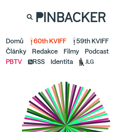
souhlaste
proto prosím s analytickými cookies
PINBACKER
a pusťte se do čtení.
Domů
60th KVIFF
59th KVIFF
Články
Redakce
Filmy
Podcast
PBTV
RSS
Identita
JLG