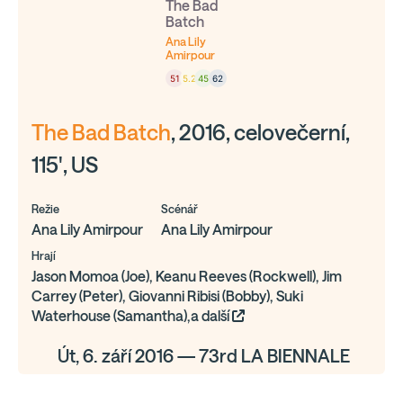
The Bad
Batch
Ana Lily
Amirpour
51
5.2
45
62
The Bad Batch
, 2016, celovečerní,
115', US
Režie
Scénář
Ana Lily Amirpour
Ana Lily Amirpour
Hrají
Jason Momoa (Joe), Keanu Reeves (Rockwell), Jim
Carrey (Peter), Giovanni Ribisi (Bobby), Suki
Waterhouse (Samantha),a další
Út, 6. září 2016 — 73rd LA BIENNALE