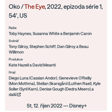
Oko /
The Eye
, 2022, epizoda série 1,
54', US
Režie
Toby Haynes, Susanna White a Benjamin Caron
Scénář
Tony Gilroy, Stephen Schiff, Dan Gilroy a Beau
Willimon
Produkce
Kate Hazell a David Meanti
Hrají
Diego Luna (Cassian Andor), Genevieve O'Reilly
(Mon Mothma), Stellan Skarsgård (Luthen Rael), Kyle
Soller (Syril Karn), Denise Gough (Dedra Meero),a
další
St, 12. říjen 2022 — Disney+