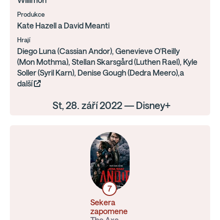
Willimon
Produkce
Kate Hazell a David Meanti
Hrají
Diego Luna (Cassian Andor), Genevieve O'Reilly
(Mon Mothma), Stellan Skarsgård (Luthen Rael), Kyle
Soller (Syril Karn), Denise Gough (Dedra Meero),a
další
St, 28. září 2022 — Disney+
7
Sekera
zapomene