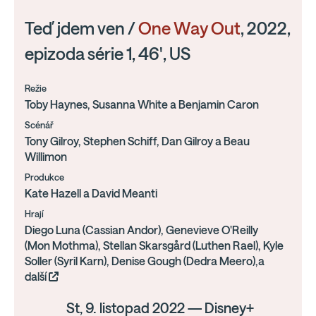
Teď jdem ven /
One Way Out
, 2022,
epizoda série 1, 46', US
Režie
Toby Haynes, Susanna White a Benjamin Caron
Scénář
Tony Gilroy, Stephen Schiff, Dan Gilroy a Beau
Willimon
Produkce
Kate Hazell a David Meanti
Hrají
Diego Luna (Cassian Andor), Genevieve O'Reilly
(Mon Mothma), Stellan Skarsgård (Luthen Rael), Kyle
Soller (Syril Karn), Denise Gough (Dedra Meero),a
další
St, 9. listopad 2022 — Disney+