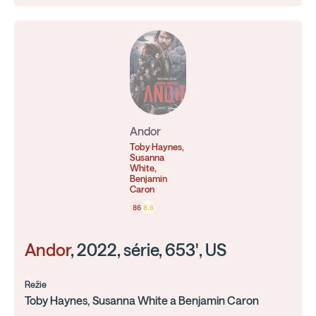
Andor
Toby Haynes,
Susanna
White,
Benjamin
Caron
86
8.6
Andor
, 2022, série, 653', US
Režie
Toby Haynes, Susanna White a Benjamin Caron