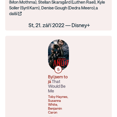
(Mon Mothma), Stellan Skarsgård (Luthen Rael), Kyle
Soller (Syril Karn), Denise Gough (Dedra Meero),a
další
St, 21. září 2022 — Disney+
5
Byl jsem to
já
That
Would Be
Me
Toby Haynes,
Susanna
White,
Benjamin
Caron