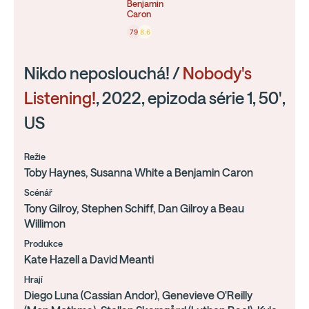
Benjamin
Caron
79
8.6
Nikdo neposlouchá! /
Nobody's
Listening!
, 2022, epizoda série 1, 50',
US
Režie
Toby Haynes, Susanna White a Benjamin Caron
Scénář
Tony Gilroy, Stephen Schiff, Dan Gilroy a Beau
Willimon
Produkce
Kate Hazell a David Meanti
Hrají
Diego Luna (Cassian Andor), Genevieve O'Reilly