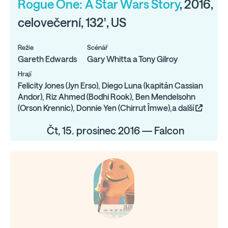
Rogue One: A Star Wars Story
, 2016,
celovečerní, 132', US
Režie
Scénář
Gareth Edwards
Gary Whitta a Tony Gilroy
Hrají
Felicity Jones (Jyn Erso), Diego Luna (kapitán Cassian
Andor), Riz Ahmed (Bodhi Rook), Ben Mendelsohn
(Orson Krennic), Donnie Yen (Chirrut Îmwe),a další
Čt, 15. prosinec 2016 — Falcon