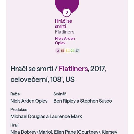
2
Hráči se
smrtí
Flatliners
Niels Arden
Oplev
2
55
5.2
04
27
Hráči se smrtí /
Flatliners
, 2017,
celovečerní, 108', US
Režie
Scénář
Niels Arden Oplev
Ben Ripley a Stephen Susco
Produkce
Michael Douglas a Laurence Mark
Hrají
Nina Dobrev (Marlo), Ellen Page (Courtney), Kiersey