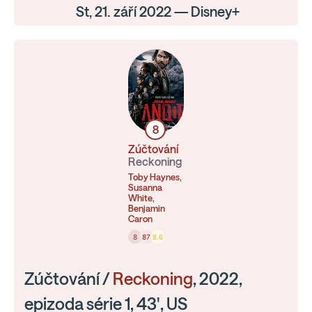
St, 21. září 2022 — Disney+
8
Zúčtování
Reckoning
Toby Haynes,
Susanna
White,
Benjamin
Caron
8
87
8.6
Zúčtování /
Reckoning
, 2022,
epizoda série 1, 43', US