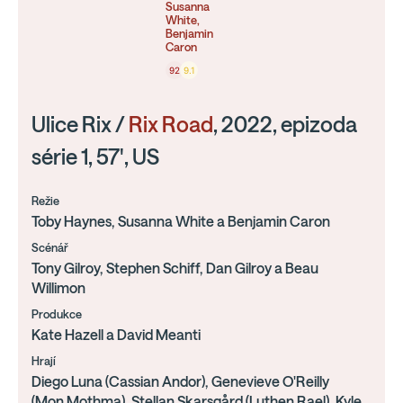
Susanna
White,
Benjamin
Caron
92
9.1
Ulice Rix /
Rix Road
, 2022, epizoda
série 1, 57', US
Režie
Toby Haynes, Susanna White a Benjamin Caron
Scénář
Tony Gilroy, Stephen Schiff, Dan Gilroy a Beau
Willimon
Produkce
Kate Hazell a David Meanti
Hrají
Diego Luna (Cassian Andor), Genevieve O'Reilly
(Mon Mothma), Stellan Skarsgård (Luthen Rael), Kyle