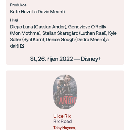
Produkce
Kate Hazell a David Meanti
Hrají
Diego Luna (Cassian Andor), Genevieve O'Reilly
(Mon Mothma), Stellan Skarsgård (Luthen Rael), Kyle
Soller (Syril Karn), Denise Gough (Dedra Meero),a
další
St, 26. říjen 2022 — Disney+
Ulice Rix
Rix Road
Toby Haynes,