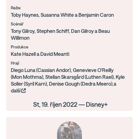
Režie
Toby Haynes, Susanna White a Benjamin Caron
Scénář
Tony Gilroy, Stephen Schiff, Dan Gilroy a Beau
Willimon
Produkce
Kate Hazell a David Meanti
Hrají
Diego Luna (Cassian Andor), Genevieve O'Reilly
(Mon Mothma), Stellan Skarsgård (Luthen Rael), Kyle
Soller (Syril Karn), Denise Gough (Dedra Meero),a
další
St, 19. říjen 2022 — Disney+