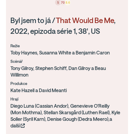
5
70
8.6
Byl jsem to já /
That Would Be Me
,
2022, epizoda série 1, 38', US
Režie
Toby Haynes, Susanna White a Benjamin Caron
Scénář
Tony Gilroy, Stephen Schiff, Dan Gilroy a Beau
Willimon
Produkce
Kate Hazell a David Meanti
Hrají
Diego Luna (Cassian Andor), Genevieve O'Reilly
(Mon Mothma), Stellan Skarsgård (Luthen Rael), Kyle
Soller (Syril Karn), Denise Gough (Dedra Meero),a
další