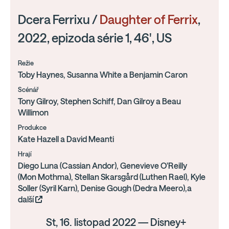
Dcera Ferrixu /
Daughter of Ferrix
,
2022, epizoda série 1, 46', US
Režie
Toby Haynes, Susanna White a Benjamin Caron
Scénář
Tony Gilroy, Stephen Schiff, Dan Gilroy a Beau
Willimon
Produkce
Kate Hazell a David Meanti
Hrají
Diego Luna (Cassian Andor), Genevieve O'Reilly
(Mon Mothma), Stellan Skarsgård (Luthen Rael), Kyle
Soller (Syril Karn), Denise Gough (Dedra Meero),a
další
St, 16. listopad 2022 — Disney+