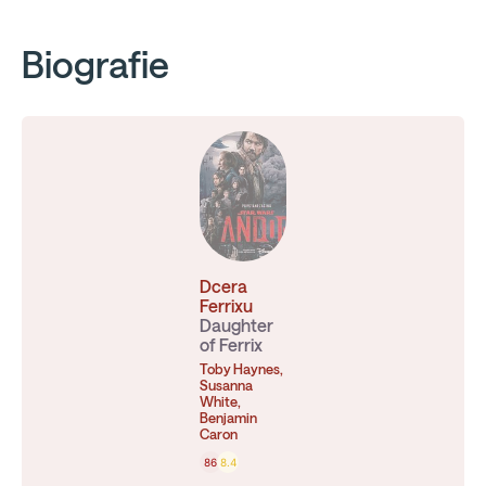
Biografie
Dcera
Ferrixu
Daughter
of Ferrix
Toby Haynes,
Susanna
White,
Benjamin
Caron
86
8.4