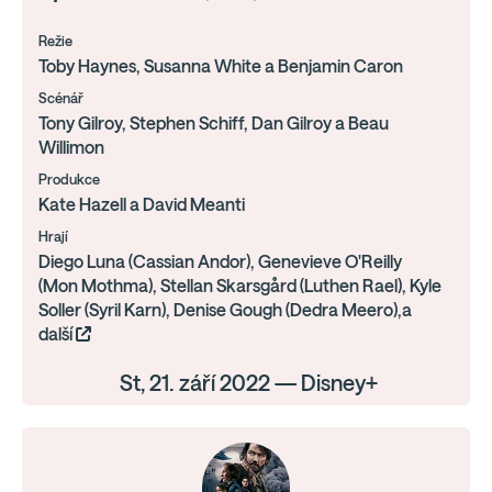
Režie
Toby Haynes, Susanna White a Benjamin Caron
Scénář
Tony Gilroy, Stephen Schiff, Dan Gilroy a Beau
Willimon
Produkce
Kate Hazell a David Meanti
Hrají
Diego Luna (Cassian Andor), Genevieve O'Reilly
(Mon Mothma), Stellan Skarsgård (Luthen Rael), Kyle
Soller (Syril Karn), Denise Gough (Dedra Meero),a
další
St, 21. září 2022 — Disney+