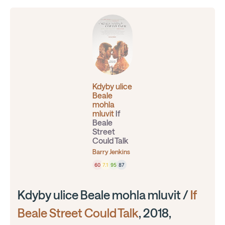
Kdyby ulice
Beale
mohla
mluvit
If
Beale
Street
Could Talk
Barry Jenkins
60
7.1
95
87
Kdyby ulice Beale mohla mluvit /
If
Beale Street Could Talk
, 2018,