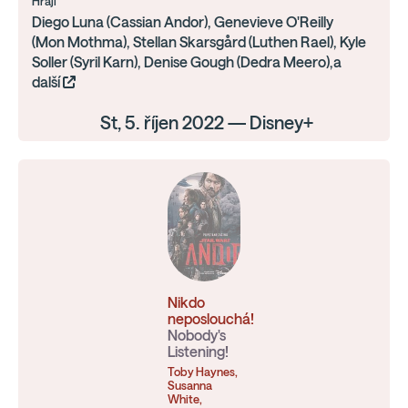
Hrají
Diego Luna (Cassian Andor), Genevieve O'Reilly
(Mon Mothma), Stellan Skarsgård (Luthen Rael), Kyle
Soller (Syril Karn), Denise Gough (Dedra Meero),a
další
St, 5. říjen 2022 — Disney+
Nikdo
neposlouchá!
Nobody's
Listening!
Toby Haynes,
Susanna
White,