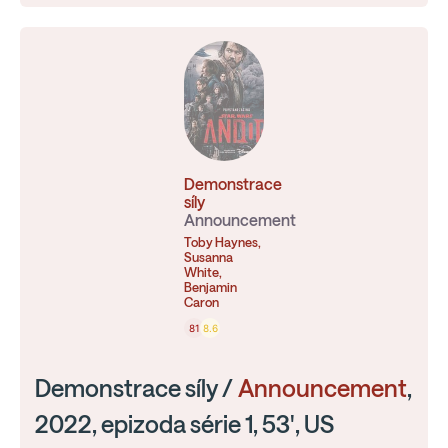
Demonstrace
síly
Announcement
Toby Haynes,
Susanna
White,
Benjamin
Caron
81
8.6
Demonstrace síly /
Announcement
,
2022, epizoda série 1, 53', US