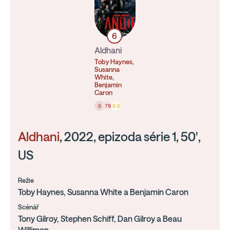
6
Aldhani
Toby Haynes,
Susanna
White,
Benjamin
Caron
6
79
8.6
Aldhani
, 2022, epizoda série 1, 50',
US
Režie
Toby Haynes, Susanna White a Benjamin Caron
Scénář
Tony Gilroy, Stephen Schiff, Dan Gilroy a Beau