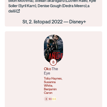
(Mon Mothma), Stellan Skarsgård (Luthen Rael), Kyle
Soller (Syril Karn), Denise Gough (Dedra Meero),a
další
St, 2. listopad 2022 — Disney+
8
Oko
The
Eye
Toby Haynes,
Susanna
White,
Benjamin
Caron
8
93
8.6