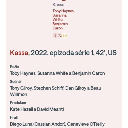
Kassa
Toby Haynes,
Susanna
White,
Benjamin
Caron
6
72
8.6
Kassa
, 2022, epizoda série 1, 42', US
Režie
Toby Haynes, Susanna White a Benjamin Caron
Scénář
Tony Gilroy, Stephen Schiff, Dan Gilroy a Beau
Willimon
Produkce
Kate Hazell a David Meanti
Hrají
Diego Luna (Cassian Andor), Genevieve O'Reilly