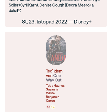
Soller (Syril Karn), Denise Gough (Dedra Meero),a
další
St, 23. listopad 2022 — Disney+
Teď jdem
ven
One
Way Out
Toby Haynes,
Susanna
White,
Benjamin
Caron
96
9.4