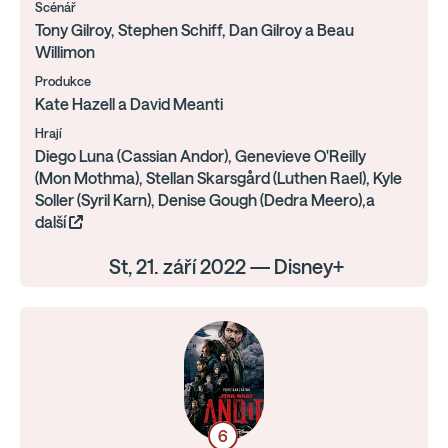
Scénář
Tony Gilroy, Stephen Schiff, Dan Gilroy a Beau
Willimon
Produkce
Kate Hazell a David Meanti
Hrají
Diego Luna (Cassian Andor), Genevieve O'Reilly
(Mon Mothma), Stellan Skarsgård (Luthen Rael), Kyle
Soller (Syril Karn), Denise Gough (Dedra Meero),a
další
St, 21. září 2022 — Disney+
6