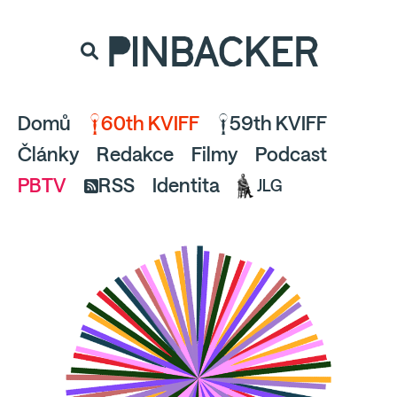
souhlaste
proto prosím s analytickými cookies
PINBACKER
a pusťte se do čtení.
Domů
60th KVIFF
59th KVIFF
Články
Redakce
Filmy
Podcast
PBTV
RSS
Identita
JLG