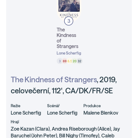
3
The
Kindness
of
Strangers
Lone Scherfig
3
69
6.5
20
32
The Kindness of Strangers
, 2019,
celovečerní, 112', CA/DK/FR/SE
Režie
Scénář
Produkce
Lone Scherfig
Lone Scherfig
Malene Blenkov
Hrají
Zoe Kazan (Clara), Andrea Riseborough (Alice), Jay
Baruchel (John Peter), Bill Nighy (Timofey), Caleb