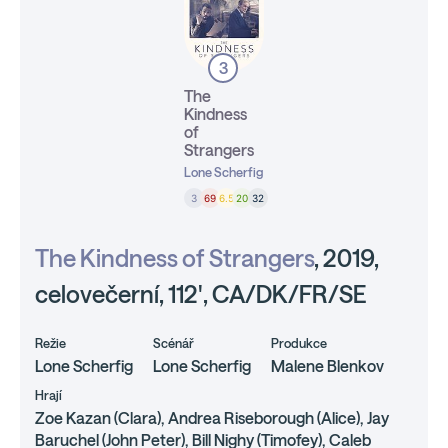
3
The
Kindness
of
Strangers
Lone Scherfig
3
69
6.5
20
32
The Kindness of Strangers
, 2019,
celovečerní, 112', CA/DK/FR/SE
Režie
Scénář
Produkce
Lone Scherfig
Lone Scherfig
Malene Blenkov
Hrají
Zoe Kazan (Clara), Andrea Riseborough (Alice), Jay
Baruchel (John Peter), Bill Nighy (Timofey), Caleb