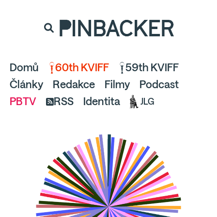
souhlaste
proto prosím s analytickými cookies
PINBACKER
a pusťte se do čtení.
Domů
60th KVIFF
59th KVIFF
Články
Redakce
Filmy
Podcast
PBTV
RSS
Identita
JLG