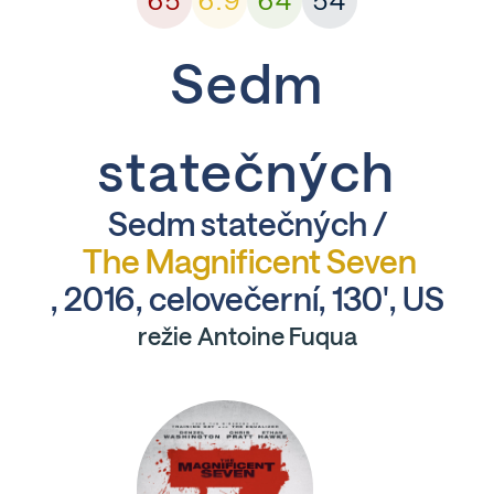
65
6.9
64
54
Sedm
statečných
Sedm statečných /
The Magnificent Seven
, 2016, celovečerní, 130', US
režie Antoine Fuqua