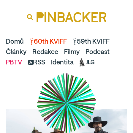
souhlaste
proto prosím s analytickými cookies
PINBACKER
a pusťte se do čtení.
Domů
60th KVIFF
59th KVIFF
Články
Redakce
Filmy
Podcast
PBTV
RSS
Identita
JLG