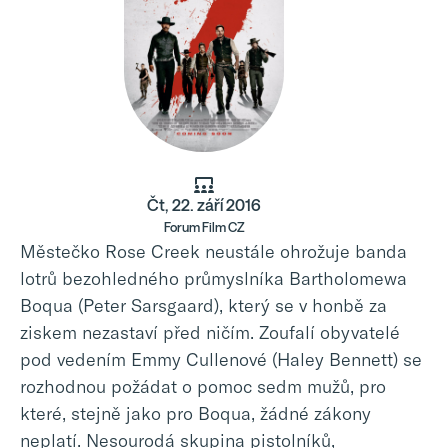
Čt, 22. září 2016
Forum Film CZ
Městečko Rose Creek neustále ohrožuje banda
lotrů bezohledného průmyslníka Bartholomewa
Boqua (Peter Sarsgaard), který se v honbě za
ziskem nezastaví před ničím. Zoufalí obyvatelé
pod vedením Emmy Cullenové (Haley Bennett) se
rozhodnou požádat o pomoc sedm mužů, pro
které, stejně jako pro Boqua, žádné zákony
neplatí. Nesourodá skupina pistolníků,