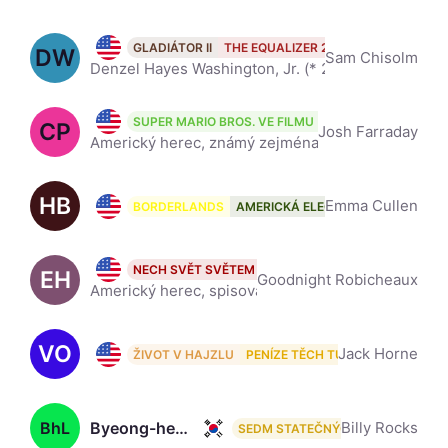
Denzel Washington, 71
GLADIÁTOR II
THE EQUALIZER 2
ROMAN ISRAEL, E
DW
Sam Chisolm
Denzel Hayes Washington, Jr. (* 28. prosince 1954, Mount Vernon, New York, USA) je americký herec a režisér, dvojnásobný držitel Oscara. Za mnoho svých rolí získal uznání kritiků. Wikipedia
Chris Pratt, 47
SUPER MARIO BROS. VE FILMU
STRÁŽCI GALAXIE: 
CP
Josh Farraday
Americký herec, známý zejména svými televizními rolemi v seriálech (Parks and Recreation, Everwood). V roce 2009 se na Bali oženil se známou herečkou Annou Faris, se kterou má syna. V roce 2013 získal
HB
Haley Bennett, 38
Emma Cullen
BORDERLANDS
AMERICKÁ ELEGIE
THANK YOU FO
Ethan Hawke, 55
NECH SVĚT SVĚTEM
ČERNÝ TELEFON
SEVEŘAN
EH
Goodnight Robicheaux
Americký herec, spisovatel a režisér. Mezi úspěšné filmy ve kterých hrál patří Společnost mrtvých básníků, kde ztvárnil roli Todda Andersona, či Training Day, za který získal nominaci na Oscara. Wikipe
VO
Vincent D'Onofrio, 67
Jack Horne
ŽIVOT V HAJZLU
PENÍZE TĚCH TUPCŮ
RATCHED
BhL
Byeong-heon Lee, 55
Billy Rocks
SEDM STATEČNÝCH