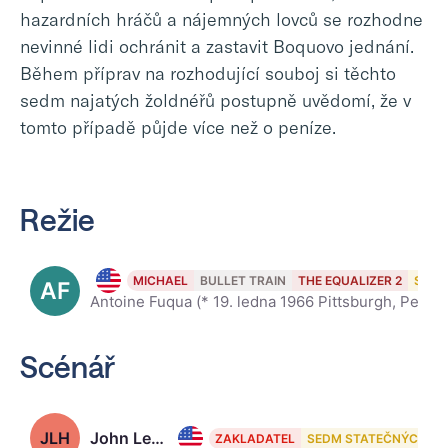
hazardních hráčů a nájemných lovců se rozhodne
nevinné lidi ochránit a zastavit Boquovo jednání.
Během příprav na rozhodující souboj si těchto
sedm najatých žoldnéřů postupně uvědomí, že v
tomto případě půjde více než o peníze.
Režie
Antoine Fuqua, 60
MICHAEL
BULLET TRAIN
THE EQUALIZER 2
SEDM
AF
Antoine Fuqua (* 19. ledna 1966 Pittsburgh, Pensylvánie) je americký filmový režisér. Ve svých počátcích se věnoval režírování videoklipů (Stevie Wonder, Prince) a reklam. Svůj první film nazvaný Střel
Scénář
JLH
John Lee Hancock, 69
ZAKLADATEL
SEDM STATEČNÝCH