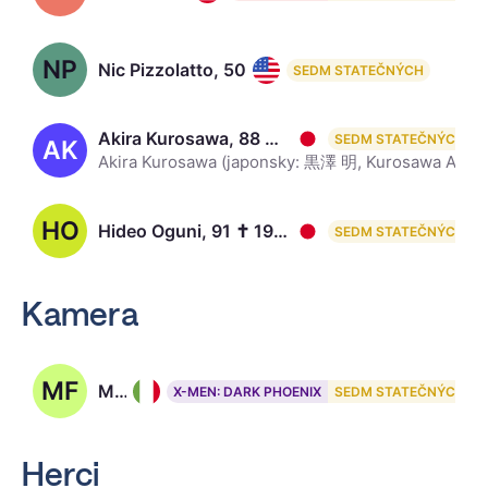
NP
Nic Pizzolatto, 50
SEDM STATEČNÝCH
Akira Kurosawa, 88 ✝ 1910 – 1998
SEDM STATEČNÝCH
AK
Akira Kurosawa (japonsky: 黒澤 明, Kurosawa Akira, 23. března 1910, Óta, Tokio – 6. září 1998, Setagaja, Tokio) byl jeden z nejvýznamnějších japonských i světovýchfilmových režisérů a scenáristů. Wikipedi
HO
Hideo Oguni, 91 ✝ 1904 – 1996
SEDM STATEČNÝCH
Kamera
MF
Mauro Fiore, 61
X-MEN: DARK PHOENIX
SEDM STATEČNÝCH
Herci