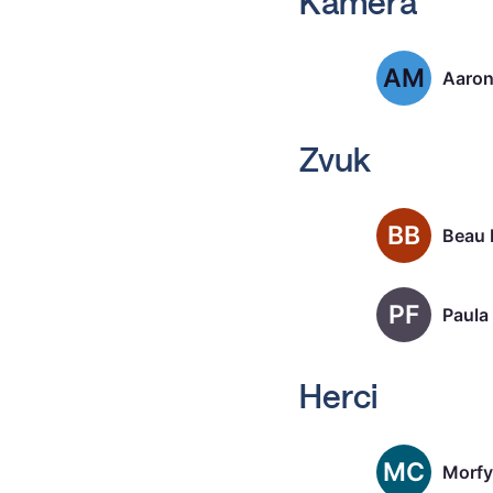
Kamera
AM
Aaron
Zvuk
BB
PF
Herci
MC