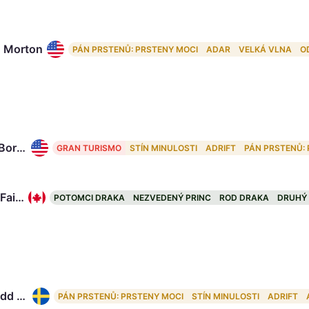
 Morton
PÁN PRSTENŮ: PRSTENY MOCI
ADAR
VELKÁ VLNA
O
Beau Borders
GRAN TURISMO
STÍN MINULOSTI
ADRIFT
PÁN PRSTENŮ:
Paula Fairfield, 64
POTOMCI DRAKA
NEZVEDENÝ PRINC
ROD DRAKA
DRUHÝ
Morfydd Clark
PÁN PRSTENŮ: PRSTENY MOCI
STÍN MINULOSTI
ADRIFT