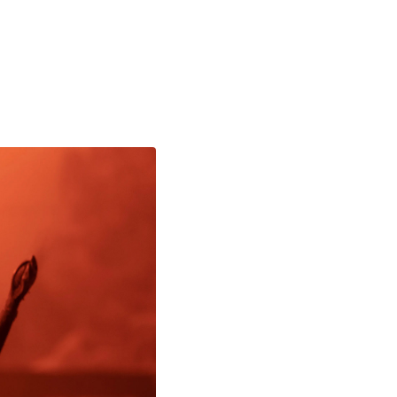
o prosím s analytickými cookies a pusťte se do čtení.