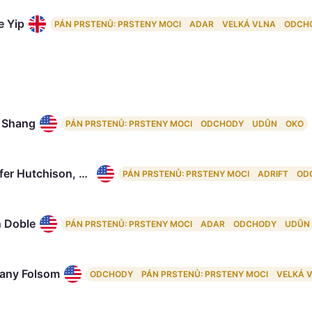
 Yip
PÁN PRSTENŮ: PRSTENY MOCI
ADAR
VELKÁ VLNA
ODCH
 Shang
PÁN PRSTENŮ: PRSTENY MOCI
ODCHODY
UDÛN
OKO
Gennifer Hutchison, 49
PÁN PRSTENŮ: PRSTENY MOCI
ADRIFT
OD
n Doble
PÁN PRSTENŮ: PRSTENY MOCI
ADAR
ODCHODY
UDÛN
any Folsom
ODCHODY
PÁN PRSTENŮ: PRSTENY MOCI
VELKÁ 