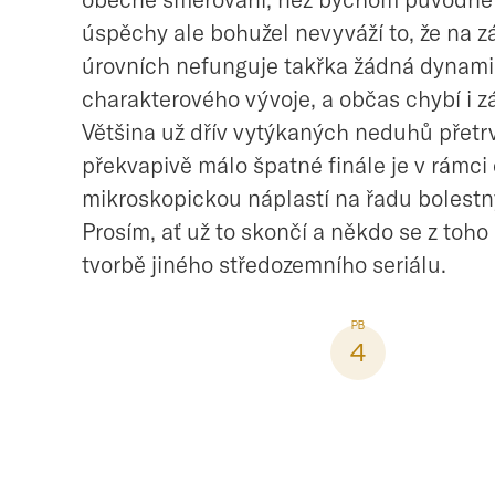
úspěchy ale bohužel nevyváží to, že na z
úrovních nefunguje takřka žádná dynam
charakterového vývoje, a občas chybí i zá
Většina už dřív vytýkaných neduhů přetr
překvapivě málo špatné finále je v rámci 
mikroskopickou náplastí na řadu bolestn
Prosím, ať už to skončí a někdo se z toho 
tvorbě jiného středozemního seriálu.
4