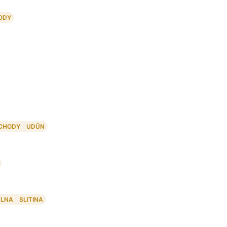
ODY
CHODY
UDÛN
VLNA
SLITINA