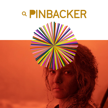
are. Našich čtenářů si nesmírně vážíme,
prot
PINBACKER