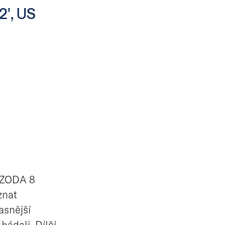
2', US
IZODA 8
znat
asnější
ádali. Dílčí