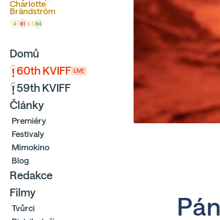
Charlotte
Brändström
4
61
6.9
84
Domů
60th KVIFF
LIVE
59th KVIFF
Články
Premiéry
Festivaly
Mimokino
Blog
Redakce
Filmy
Pán
Tvůrci