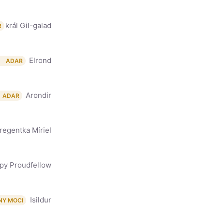
král Gil-galad
R
Elrond
ADAR
Arondir
ADAR
regentka Míriel
py Proudfellow
Isildur
NY MOCI