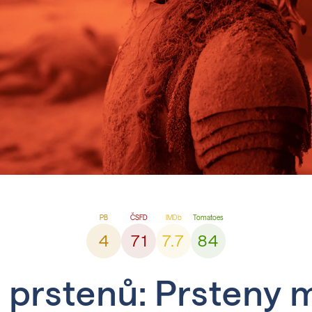
4
71
7.7
84
 prstenů: Prsteny 