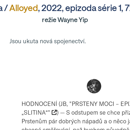
a /
Alloyed
, 2022, epizoda série 1, 7
režie Wayne Yip
Jsou ukuta nová spojenectví.
HODNOCENÍ (JB, "PRSTENY MOCI – EP
„SLITINA“"
) — S odstupem se chce při
Prstenům pár dobrých nápadů a o něco j
obecné směřování, než bychom původně h