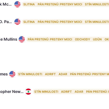
Patrick McKay
SLITINA
PÁN PRSTENŮ: PRSTENY MOCI
STÍN MINULOSTI
John D. Payne
SLITINA
PÁN PRSTENŮ: PRSTENY MOCI
STÍN MINULOSTI
se Mullins
PÁN PRSTENŮ: PRSTENY MOCI
ODCHODY
UDÛN
OK
Ames
STÍN MINULOSTI
ADRIFT
ADAR
PÁN PRSTENŮ: PRSTENY 
Christopher Newman
STÍN MINULOSTI
ADRIFT
ADAR
PÁN PRSTENŮ: