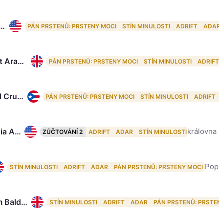
amin Walker, 44
PÁN PRSTENŮ: PRSTENY MOCI
STÍN MINULOSTI
ADRIFT
ADA
Robert Aramayo, 33
PÁN PRSTENŮ: PRSTENY MOCI
STÍN MINULOSTI
ADRIFT
Ismael Cruz Cordova, 39
PÁN PRSTENŮ: PRSTENY MOCI
STÍN MINULOSTI
ADRIFT
Cynthia Addai-Robinson, 41
královna 
ZÚČTOVÁNÍ 2
ADRIFT
ADAR
STÍN MINULOSTI
Pop
STÍN MINULOSTI
ADRIFT
ADAR
PÁN PRSTENŮ: PRSTENY MOCI
Maxim Baldry, 30
STÍN MINULOSTI
ADRIFT
ADAR
PÁN PRSTENŮ: PRSTE