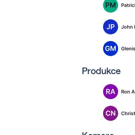
PM
JP
GM
Gleni
Produkce
RA
Ron 
CN