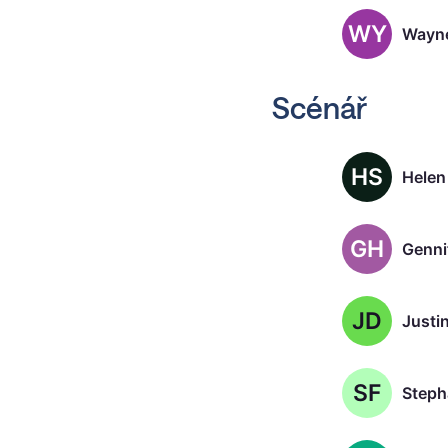
WY
Wayne
Scénář
HS
Helen
GH
JD
Justi
SF
Steph