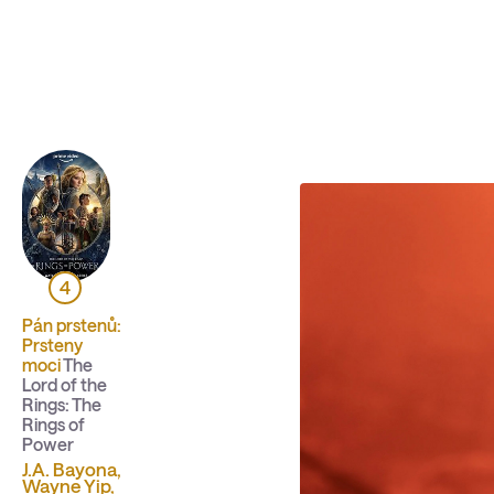
Sbíráme počty návštěvníků webu přes Google a Cloudfl
4
Pán prstenů:
Prsteny
moci
The
Lord of the
Rings: The
Rings of
Power
J.A. Bayona,
Wayne Yip,