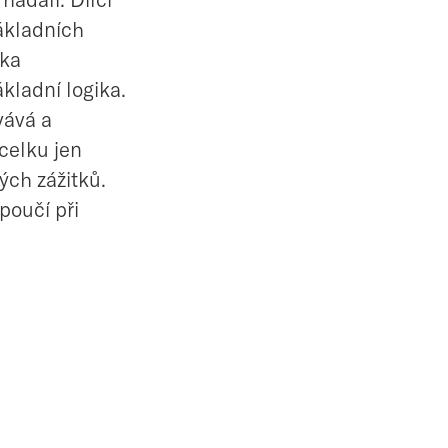
ákladních
ika
kladní logika.
vává a
celku jen
ých zážitků.
poučí při