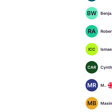
BW
Benj
RA
ICC
CAR
MR
Megan Richards
MB