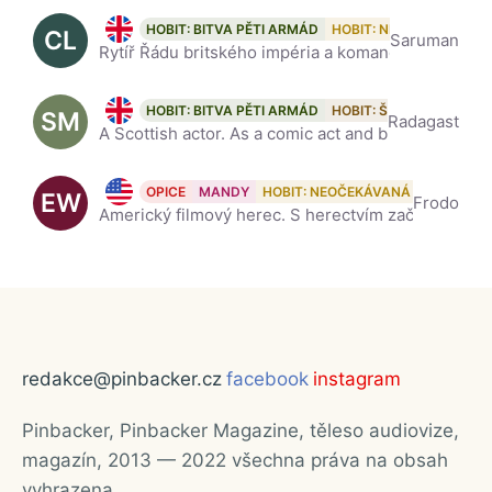
Christopher Lee, 104
HOBIT: BITVA PĚTI ARMÁD
HOBIT: NEOČEKÁVANÁ 
CL
Saruman
Rytíř Řádu britského impéria a komandér Řádu sv. Jana, je významný britský herec. Na začátku své kariéry v 60. a první polovině 70. let hrál postavy padouchů, stal se známým zejména rolí hraběte Drákul
Sylvester McCoy, 82
HOBIT: BITVA PĚTI ARMÁD
HOBIT: ŠMAKOVA DRAČ
SM
Radagast
A Scottish actor. As a comic act and busker he appeared regularly on stage and children's television in the 1970s and 80s, before going on to play the seventh incarnation of the Doctor in the long-runn
Elijah Wood, 45
OPICE
MANDY
HOBIT: NEOČEKÁVANÁ CESTA
EW
Frodo
Americký filmový herec. S herectvím začal již v osmi letech. Jeho nejvýznamnější role je Frodo Pytlík, kterého ztvárnil ve filmové trilogii Pán prstenů (2001–2003, v originále The Lord of the Rings) re
redakce@pinbacker.cz
facebook
instagram
Pinbacker, Pinbacker Magazine, těleso audiovize,
magazín, 2013 — 2022 všechna práva na obsah
vyhrazena