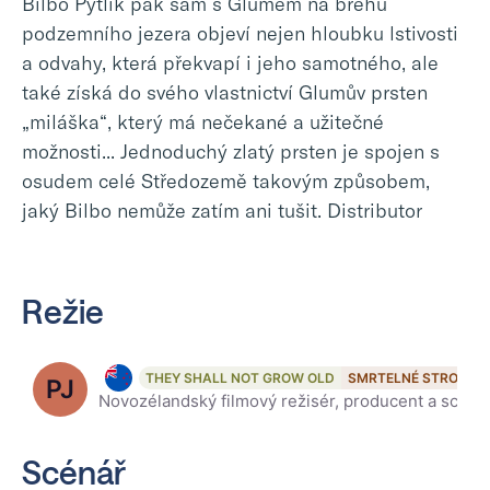
Bilbo Pytlík pak sám s Glumem na břehu
podzemního jezera objeví nejen hloubku lstivosti
a odvahy, která překvapí i jeho samotného, ale
také získá do svého vlastnictví Glumův prsten
„miláška“, který má nečekané a užitečné
možnosti... Jednoduchý zlatý prsten je spojen s
osudem celé Středozemě takovým způsobem,
jaký Bilbo nemůže zatím ani tušit. Distributor
Režie
Peter Jackson, 64
THEY SHALL NOT GROW OLD
SMRTELNÉ STROJE
PJ
Novozélandský filmový režisér, producent a scenárista, trojnásobný držitel Oscara. Nejznámější je díky režírování trilogie Pán prstenů, natočené podle románu J. R. R. Tolkiena. Také je znám novým zprac
Scénář