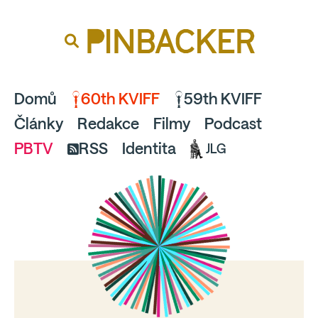
souhlaste
proto prosím s analytickými cookies
PINBACKER
a pusťte se do čtení.
Domů
60th KVIFF
59th KVIFF
Články
Redakce
Filmy
Podcast
PBTV
RSS
Identita
JLG