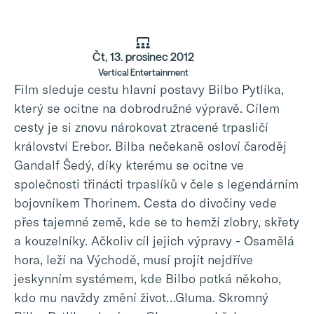
Čt, 13. prosinec 2012
Vertical Entertainment
Film sleduje cestu hlavní postavy Bilbo Pytlíka,
který se ocitne na dobrodružné výpravě. Cílem
cesty je si znovu nárokovat ztracené trpasličí
království Erebor. Bilba nečekaně osloví čaroděj
Gandalf Šedý, díky kterému se ocitne ve
společnosti třinácti trpaslíků v čele s legendárním
bojovníkem Thorinem. Cesta do divočiny vede
přes tajemné země, kde se to hemží zlobry, skřety
a kouzelníky. Ačkoliv cíl jejich výpravy - Osamělá
hora, leží na Východě, musí projít nejdříve
jeskynním systémem, kde Bilbo potká někoho,
kdo mu navždy změní život…Gluma. Skromný