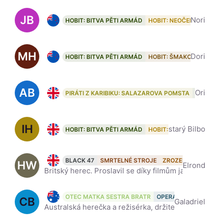
JB
Jed Brophy
Nori
HOBIT: BITVA PĚTI ARMÁD
HOBIT: NEOČEKÁVANÁ 
MH
Mark Hadlow
Dori
HOBIT: BITVA PĚTI ARMÁD
HOBIT: ŠMAKOVA DRAČ
AB
Adam Brown, 46
Ori
PIRÁTI Z KARIBIKU: SALAZAROVA POMSTA
HOBIT: 
IH
Ian Holm, 94
starý Bilbo
HOBIT: BITVA PĚTI ARMÁD
HOBIT: NEOČEKÁVANÁ 
Hugo Weaving, 66
BLACK 47
SMRTELNÉ STROJE
ZROZENÍ HRDINY
HW
Elrond
Britský herec. Proslavil se díky filmům jako například Dobrodružství Priscilly, královny pouště, Babe, Matrix (trilogie), Pán prstenů (trilogie). Dále hrál maskovaného "V" ve filmu V jako Vendetta a da
Cate Blanchett, 57
OTEC MATKA SESTRA BRATR
OPERACE BLACK BA
CB
Galadriel
Australská herečka a režisérka, držitelka dvou Oscarů, dvou cen Britské akademie a tří Zlatých glóbů. Wikipedia