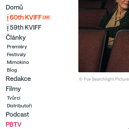
Domů
60th KVIFF
LIVE
59th KVIFF
Články
Premiéry
Festivaly
Mimokino
Blog
Redakce
© Fox Searchlight Pictur
Filmy
Tvůrci
Distributoři
Podcast
PBTV