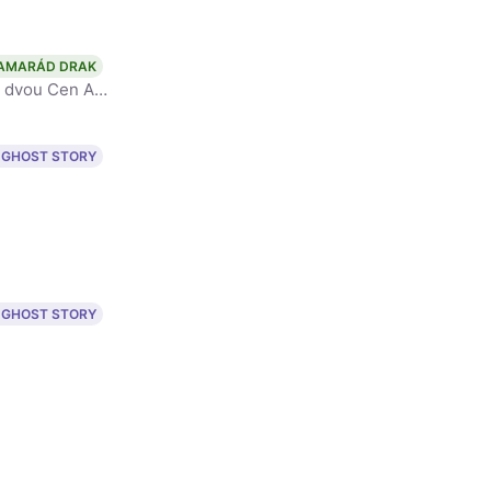
AMARÁD DRAK
Robert Redford byl americký herec, filmový režisér, producent, držitel dvou Cen Americké akademie filmových umění a věd Oscar, podnikatel, model, zastánce životního prostředí a filantrop. Začínal jako
 GHOST STORY
 GHOST STORY