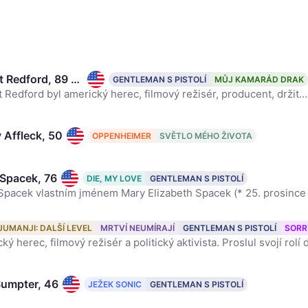
Robert Redford, 89 ✝ 1936 – 2025
GENTLEMAN S PISTOLÍ
MŮJ KAMARÁD DRAK
Robert Redford byl americký herec, filmový režisér, producent, držitel dvou Cen Americké akademie filmových umění a věd Oscar, podnikatel, model, zastánce životního prostředí a filantrop. Začínal jako
 Affleck, 50
OPPENHEIMER
SVĚTLO MÉHO ŽIVOTA
 Spacek, 76
DIE, MY LOVE
GENTLEMAN S PISTOLÍ
 Glover, 80
JUMANJI: DALŠÍ LEVEL
MRTVÍ NEUMÍRAJÍ
GENTLEMAN S PISTOLÍ
SORR
Sumpter, 46
JEŽEK SONIC
GENTLEMAN S PISTOLÍ