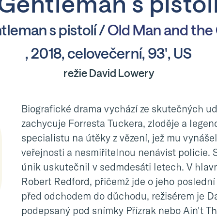
Gentleman s pistol
leman s pistolí /
Old Man and the
, 2018, celovečerní, 93', US
režie David Lowery
Biografické drama vychází ze skutečných ud
zachycuje Forresta Tuckera, zloděje a legen
specialistu na útěky z vězení, jež mu vynáše
veřejnosti a nesmiřitelnou nenávist policie. 
únik uskutečnil v sedmdesáti letech. V hlavn
Robert Redford, přičemž jde o jeho posledn
před odchodem do důchodu, režisérem je D
podepsaný pod snímky Přízrak nebo Ain't T