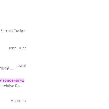
Forrest Tucker
John Hunt
Jewel
Sissy Spacek vlastním jménem Mary Elizabeth Spacek (* 25. prosince 1949 Quitman, Texas, USA) je americká herečka a zpěvačka, držitelka Oscara za nejlepší ženský herecký výkon z roku 1981 za film První
Y TO BOTHER YOU
Americký herec, filmový režisér a politický aktivista. Proslul svojí rolí detektiva Rogera Murtaugha ve filmové sérii Smrtonosných zbraní. Wikipedia
Maureen