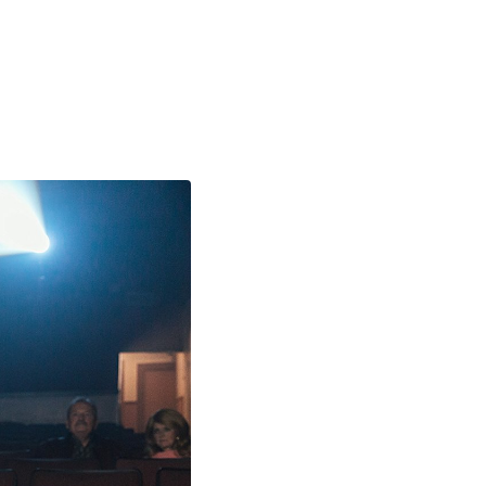
o prosím s analytickými cookies a pusťte se do čtení.