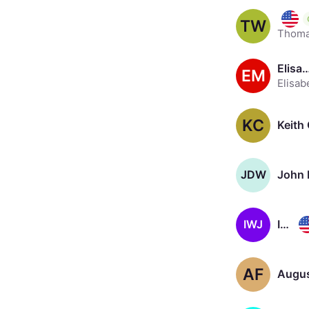
Tom W
TW
Elisabeth Mos
EM
KC
Keith
JDW
IWJ
Isiah Whitlock Jr., 71
AF
August