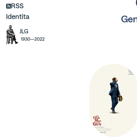
RSS
Identita
Gent
JLG
1930—2022