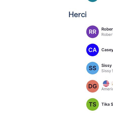
Herci
RR
CA
Casey
Sissy
SS
Danny
DG
TS
Tika 