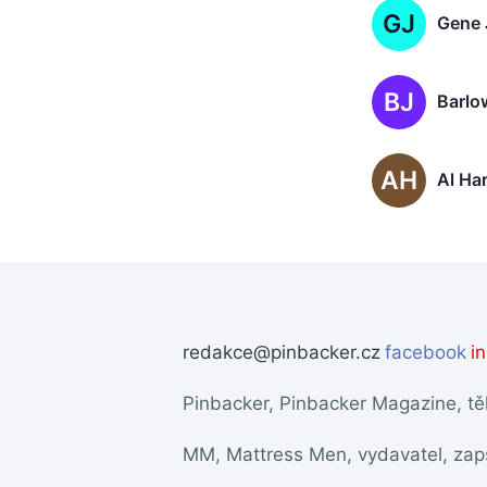
GJ
Gene 
BJ
Barlo
AH
Al Ha
redakce@pinbacker.cz
facebook
i
Pinbacker, Pinbacker Magazine, t
MM, Mattress Men, vydavatel, za