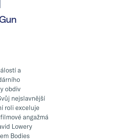
í
 Gun
álostí a
dárního
ly obdiv
Svůj nejslavnější
í roli exceluje
í filmové angažmá
avid Lowery
hem Bodies