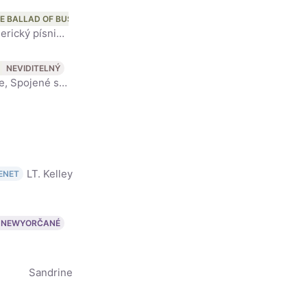
E BALLAD OF BUSTER SCRUGGS
Thomas Alan Waits (* 7. prosince 1949 Pomona, Kalifornie, USA) je americký písničkář, šansoniér, autor písní a herec. O jeho hlase americký kritik Daniel Durchholz napsal:
NEVIDITELNÝ
Elisabeth Singleton Moss (* 24. července 1982, Los Angeles, Kalifornie, Spojené státy americké) je americká herečka. Mezi její známé role patří Zoey Bartlet, třetí a nejmladší dcera prezidenta Jeda Bar
LT. Kelley
ENET
NEWYORČANÉ
Sandrine