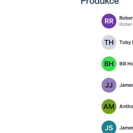
Produkce
Rober
RR
TH
BH
Bill 
JJ
AM
Antho
JS
James