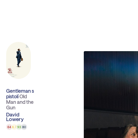
Sbíráme počty návštěvníků webu přes Google a Cloudfl
Gentleman s
pistolí
Old
Man and the
Gun
David
Lowery
64
6.7
93
80