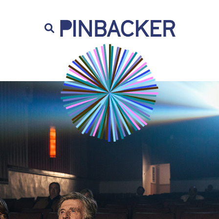
are. Našich čtenářů si nesmírně vážíme,
prot
PINBACKER