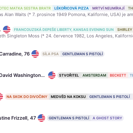
aits, 76
OTEC MATKA SESTRA BRATR
LÉKOŘICOVÁ PIZZA
MRTVÍ NEUMÍRAJÍ
TH
s, 44
FRANCOUZSKÁ DEPEŠE LIBERTY, KANSAS EVENING SUN
SHIRLEY
 Carradine, 76
SÍLA PSA
GENTLEMAN S PISTOLÍ
John David Washington, 42
STVOŘITEL
AMSTERDAM
BECKETT
T
NA SKOK DO DIVOČINY
MEDVĚD NA KOKSU
GENTLEMAN S PISTOLÍ
ine Frizzell, 47
GENTLEMAN S PISTOLÍ
A GHOST STORY