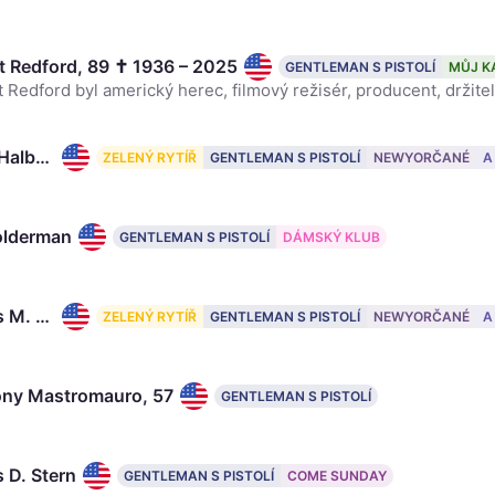
t Redford, 89 ✝ 1936 – 2025
GENTLEMAN S PISTOLÍ
MŮJ K
Toby Halbrooks
ZELENÝ RYTÍŘ
GENTLEMAN S PISTOLÍ
NEWYORČANÉ
A
Holderman
GENTLEMAN S PISTOLÍ
DÁMSKÝ KLUB
James M. Johnston
ZELENÝ RYTÍŘ
GENTLEMAN S PISTOLÍ
NEWYORČANÉ
A
ny Mastromauro, 57
GENTLEMAN S PISTOLÍ
 D. Stern
GENTLEMAN S PISTOLÍ
COME SUNDAY