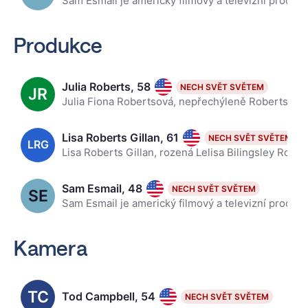
Sam Esmail je americký filmový a televizní producent, režisér a scenárista, který provozuje produkční společnost Esmail Corp. Nejznámější je jako tvůrce, spisovatel a režisér oceněného televizního seri
Produkce
Julia Roberts, 58
NECH SVĚT SVĚTEM
JR
Julia Fiona Robertsová, nepřechýleně Roberts, je americká herečka a bývalá modelka, přezdívaná americká pretty woman, držitelka tří Zlatých glóbů a ceny Americké filmové akademie Oscar. Již od svých dv
Lisa Roberts Gillan, 61
NECH SVĚT SVĚTEM
LRG
Lisa Roberts Gillan, rozená Lelisa Bilingsley Roberts je americká herečka a producentka, mladší sestra herce Erica Robertse a starší sestra herečky Julie Robertsové, teta herečky a zpěvačky Emmy Robert
Sam Esmail, 48
NECH SVĚT SVĚTEM
SE
Sam Esmail je americký filmový a televizní producent, režisér a scenárista, který provozuje produkční společnost Esmail Corp. Nejznámější je jako tvůrce, spisovatel a režisér oceněného televizního seri
Kamera
TC
Tod Campbell, 54
NECH SVĚT SVĚTEM