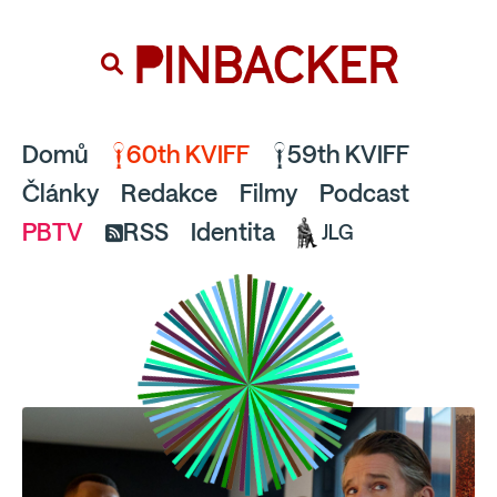
souhlaste
proto prosím s analytickými cookies
PINBACKER
a pusťte se do čtení.
Domů
60th KVIFF
59th KVIFF
Články
Redakce
Filmy
Podcast
PBTV
RSS
Identita
JLG