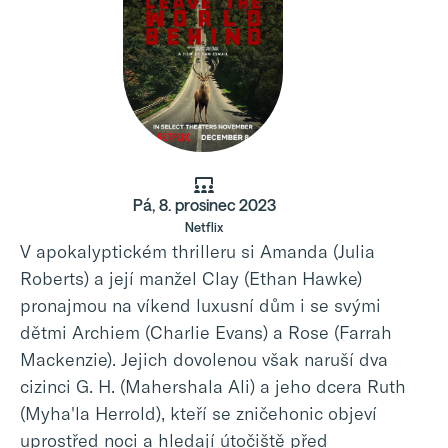
Pá, 8. prosinec 2023
Netflix
V apokalyptickém thrilleru si Amanda (Julia
Roberts) a její manžel Clay (Ethan Hawke)
pronajmou na víkend luxusní dům i se svými
dětmi Archiem (Charlie Evans) a Rose (Farrah
Mackenzie). Jejich dovolenou však naruší dva
cizinci G. H. (Mahershala Ali) a jeho dcera Ruth
(Myha'la Herrold), kteří se zničehonic objeví
uprostřed noci a hledají útočiště před