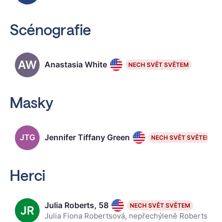
Scénografie
AW
Anastasia White
NECH SVĚT SVĚTEM
Masky
JTG
Jennifer Tiffany Green
NECH SVĚT SVĚTEM
Herci
Julia Roberts, 58
NECH SVĚT SVĚTEM
JR
Julia Fiona Robertsová, nepřechýleně Roberts, je americká herečka a bývalá modelka, přezdívaná americká pretty woman, držitelka tří Zlatých glóbů a ceny Americké filmové akademie Oscar. Již od svých dv