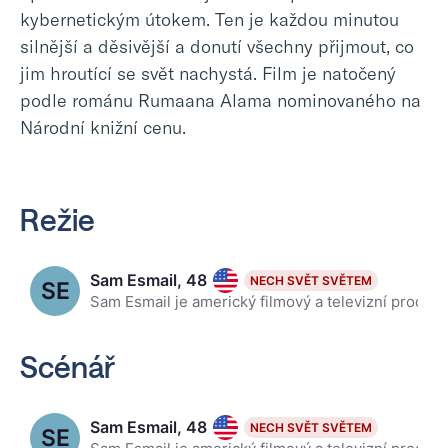
kybernetickým útokem. Ten je každou minutou
silnější a děsivější a donutí všechny přijmout, co
jim hroutící se svět nachystá. Film je natočený
podle románu Rumaana Alama nominovaného na
Národní knižní cenu.
Režie
Sam Esmail, 48
NECH SVĚT SVĚTEM
SE
Sam Esmail je americký filmový a televizní producent, režisér a scenárista, který provozuje produkční společnost Esmail Corp. Nejznámější je jako tvůrce, spisovatel a režisér oceněného televizního seri
Scénář
Sam Esmail, 48
NECH SVĚT SVĚTEM
SE