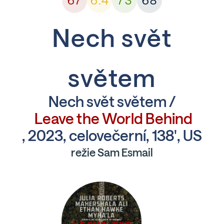
67
6.4
73
68
Nech svět
světem
Nech svět světem /
Leave the World Behind
, 2023, celovečerní, 138', US
režie Sam Esmail