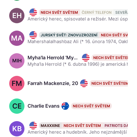
Ethan Hawke, 55
NECH SVĚT SVĚTEM
ČERNÝ TELEFON
SEVEŘAN
EH
Americký herec, spisovatel a režisér. Mezi úspěšné filmy ve kterých hrál patří Společnost mrtvých básníků, kde ztvárnil roli Todda Andersona, či Training Day, za který získal nominaci na Oscara. Wikipe
Mahershala Ali, 52
JURSKÝ SVĚT: ZNOVUZROZENÍ
NECH SVĚT SVĚTE
MA
Mahershalalhashbaz Ali (* 16. února 1974, Oakland) je americký herec, který ztvárnil role Richarda Tylera ve sci-fi seriálu 4400 a Tizzyho v romantickém dramatu Podivuhodný případ Benjamina Buttona. He
Myha'la Herrold 'Myha'la', 30
NECH SVĚT SVĚTEM
MlH
Myha'la Herrold (* 6. dubna 1996) je americká herečka. Známou se stala díky roli Harper Stern v britském televizním dramatu Sektor. Hrála především v divadelních inscenacích, než byla obsazena do Sekto
FM
Farrah Mackenzie, 20
NECH SVĚT SVĚTEM
CE
Charlie Evans
NECH SVĚT SVĚTEM
Kevin Bacon, 68
MAXXXINE
NECH SVĚT SVĚTEM
PATRIOTS DAY
KB
Americký herec a hudebník. Jeho nejznámější filmy jsou Apollo 13 a JFK. Získal ceny Golden Globe a Screen Actors Guild Awards, byl nominován na Emmy Award a listem The Guardian byl vybrán jako jeden z