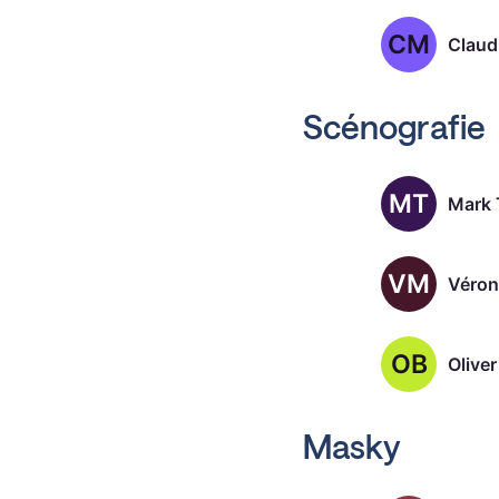
CM
Claud
Scénografie
MT
Mark 
VM
Véron
OB
Olive
Masky