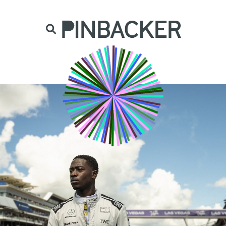
are. Našich čtenářů si nesmírně vážíme,
prot
PINBACKER