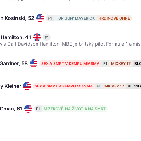
h Kosinski, 52
F1
TOP GUN: MAVERICK
HRDINOVÉ OHNĚ
 Hamilton, 41
F1
Gardner, 58
SEX A SMRT V KEMPU MIASMA
F1
MICKEY 17
BL
y Kleiner
SEX A SMRT V KEMPU MIASMA
F1
MICKEY 17
BLON
Oman, 61
F1
MIZEROVÉ: NA ŽIVOT A NA SMRT