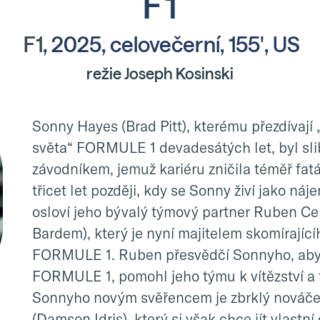
F1
F1
, 2025, celovečerní, 155', US
režie Joseph Kosinski
Sonny Hayes (Brad Pitt), kterému přezdívají 
světa“ FORMULE 1 devadesátých let, byl sl
závodníkem, jemuž kariéru zničila téměř fatá
třicet let později, kdy se Sonny živí jako náj
osloví jeho bývalý týmový partner Ruben Cer
Bardem), který je nyní majitelem skomírajíc
FORMULE 1. Ruben přesvědčí Sonnyho, aby s
FORMULE 1, pomohl jeho týmu k vítězství a t
Sonnyho novým svěřencem je zbrklý nováče
(Damson Idris), který si však chce jít vlastní