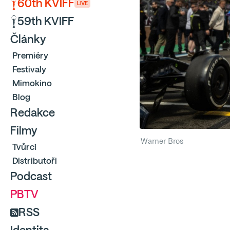
60th KVIFF
LIVE
59th KVIFF
Články
Premiéry
Festivaly
Mimokino
Blog
Redakce
Filmy
Warner Bros
Tvůrci
Distributoři
Podcast
PBTV
RSS