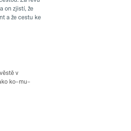
on zjistí, že
nt a že cestu ke
věstě v
 jako ko–mu–