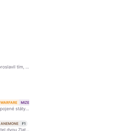
Ehren Kruger je americký filmový scenárista a producent. Nejvíce se proslavil tím, že napsal tři z pěti dílů původní filmové série Transformers: Revenge of the Fallen, Dark of the Moon a Age of Extinct
 WARFARE
MIZEROVÉ NAVŽDY
Jerome Leon „Jerry“ Bruckheimer (* 21. září 1943 Detroit, Michigan, Spojené státy americké) je americký filmový a televizní producent. Patří mezi nejúspěšnější a nejvýdělečnější producenty všech dob.[1
ANEMONE
F1
William Bradley „Brad“ Pitt je americký filmový herec a producent, držitel dvou Zlatých glóbů za nejlepší mužský herecký výkon ve vedlejší roli za výkon ve filmech Dvanáct opic a Tenkrát v Hollywoodu,