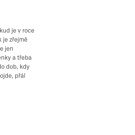
kud je v roce
 je zřejmě
e jen
enky a třeba
do dob, kdy
ojde, přál