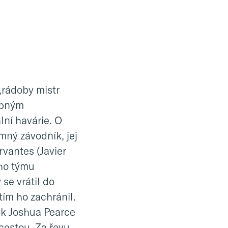
„rádoby mistr
ibným
lní havárie. O
emný závodník, jej
vantes (Javier
ího týmu
e vrátil do
ím ho zachránil.
k Joshua Pearce
 cestou. Za řevu