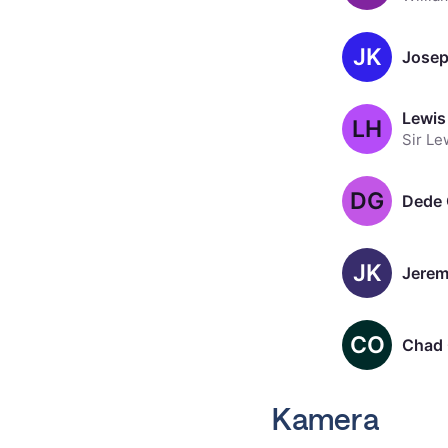
JK
Josep
Lewis
LH
DG
Dede 
JK
Jerem
CO
Chad 
Kamera