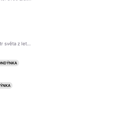
Sir Lewis Carl Davidson Hamilton, MBE je britský pilot Formule 1 a mistr světa z let 2008, 2014, 2015, 2017, 2018, 2019 a 2020. V motokárách závodil od šesti let a vyhrál několik národních titulů.
ONDÝNKA
DÝNKA