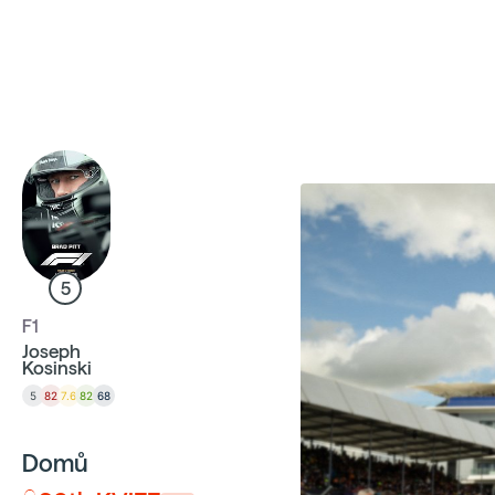
Sbíráme počty návštěvníků webu přes Google a Cloudfl
5
F1
Joseph
Kosinski
5
82
7.6
82
68
Domů