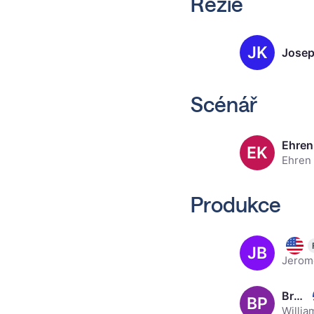
Režie
JK
Josep
Scénář
Ehren
EK
Produkce
Jerry
JB
Brad Pitt, 62
BP