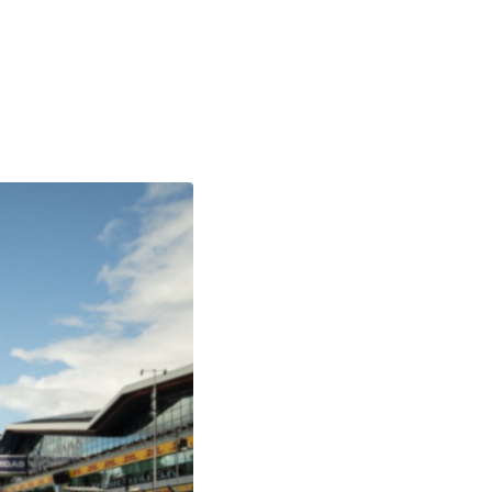
o prosím s analytickými cookies a pusťte se do čtení.