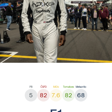
5
82
7.6
82
68