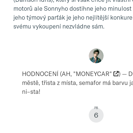
motorů ale Sonnyho dostihne jeho minulost a 
jeho týmový parťák je jeho nejlítější konkure
svému vykoupení nezvládne sám.
HODNOCENÍ (AH, "MONEYCAR"
) — D
městě, třista z místa, semafor má barvu
ni–sta!
6